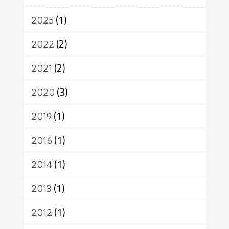
จักร
การแยกรัฐกับศาสนา
ธรรมชาติ
2025
(1)
เทคโนโลยี
คณะสงฆ์
การบวช
สิทธิ
พุทธบริษัท
เยาวชน
2022
(2)
อาสาฬหบูชา
พระเวท
มหายาน
2021
(2)
อัตถะ
วัตถุเสพ
วัฒนธรรม
เทวดา
ปราโมทย์
2020
(3)
2019
(1)
2016
(1)
2014
(1)
2013
(1)
2012
(1)