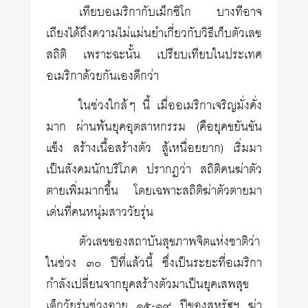
เทียบอเมริกากับเม็กซิโก บางทีอาจ
เถียงได้ถึงความไม่แม่นยำเกี่ยวกับวิธีเก็บตัวเลข
สถิติ เพราะฉะนั้น เปรียบเทียบในประเทศ
อเมริกาด้วยกันเองดีกว่า
ในช่วงใกล้ๆ นี้ เมื่ออเมริกาเจริญมั่งคั่ง
มาก ผ่านพ้นยุคอุตสาหกรรม (คือยุคขยันขัน
แข็ง สร้างเนื้อสร้างตัว สู้เหนื่อยยาก) เริ่มมา
เป็นสังคมนักบริโภค ปรากฏว่า สถิติคนฆ่าตัว
ตายเพิ่มมากขึ้น โดยเฉพาะสถิติฆ่าตัวตายมา
เด่นที่คนหนุ่มสาววัยรุ่น
ตัวเลขของสถาบันสุขภาพจิตแห่งชาติว่า
ในช่วง ๓๐ ปีที่แล้วนี้ ซึ่งเป็นระยะที่อเมริกา
กำลังเปลี่ยนจากยุคสร้างตัวมาเป็นยุคเสพสุข
เด็กวัยรุ่นช่วงอายุ ๑๕-๑๙ ปีของสหรัฐฯ ฆ่า