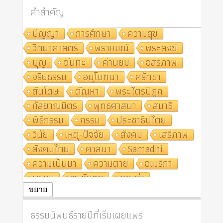
คำสำคัญ
ปัญญา
การศึกษา
ความสุข
วิทยาศาสตร์
พราหมณ์
พระสงฆ์
บุญ
ฉันทะ
ค่านิยม
อิสรภาพ
จริยธรรม
อนุโมทนา
ศรัทธา
สันโดษ
ตัณหา
พระไตรปิฎก
กัลยาณมิตร
พุทธศาสนา
สมาธิ
พิธีกรรม
กรรม
ประชาธิปไตย
วินัย
เหตุ-ปัจจัย
สังคม
เสรีภาพ
สังคมไทย
ศาสนา
Samādhi
ความเป็นมา
ความตาย
อเมริกา
พรหม
ตะวันตก
คุณค่า
ปฏิจจสมุปบาท
ศีล
อุตสาหกรรม
ขยาย
สถาบันสงฆ์
ศาสนาประจำชาติ
ธรรมนิพนธ์รายปีที่เริ่มเผยแพร่
อินเดีย
ผู้บริโภค
ธรรมาธิปไตย