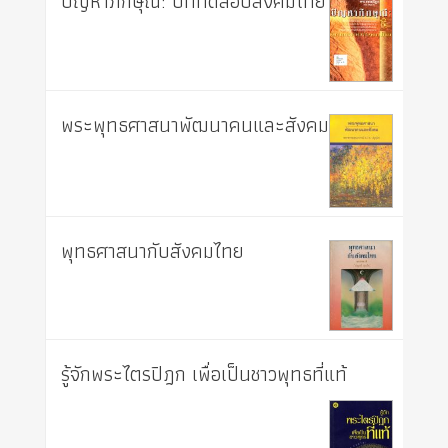
ปัญหาภิกษุณี: บททดสอบสังคมไทย
พระพุทธศาสนาพัฒนาคนและสังคม
พุทธศาสนากับสังคมไทย
รู้จักพระไตรปิฎก เพื่อเป็นชาวพุทธที่แท้