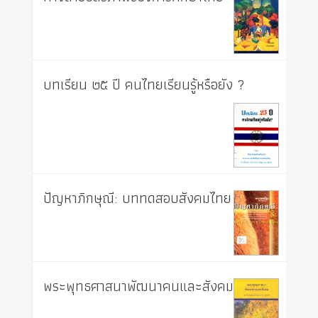
บทเรียน ๒๕ ปี คนไทยเรียนรู้หรือยัง ?
ปัญหาภิกษุณี: บททดสอบสังคมไทย
พระพุทธศาสนาพัฒนาคนและสังคม