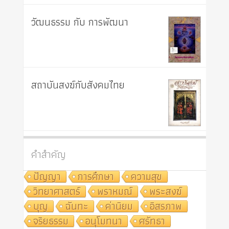
วัฒนธรรม กับ การพัฒนา
สถาบันสงฆ์กับสังคมไทย
คำสำคัญ
ปัญญา
การศึกษา
ความสุข
วิทยาศาสตร์
พราหมณ์
พระสงฆ์
บุญ
ฉันทะ
ค่านิยม
อิสรภาพ
จริยธรรม
อนุโมทนา
ศรัทธา