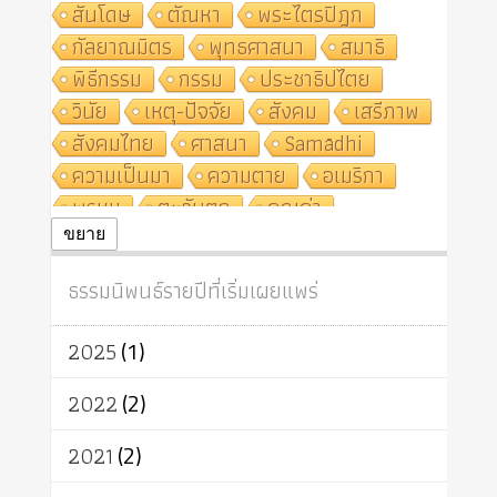
สันโดษ
ตัณหา
พระไตรปิฎก
กัลยาณมิตร
พุทธศาสนา
สมาธิ
พิธีกรรม
กรรม
ประชาธิปไตย
วินัย
เหตุ-ปัจจัย
สังคม
เสรีภาพ
สังคมไทย
ศาสนา
Samādhi
ความเป็นมา
ความตาย
อเมริกา
พรหม
ตะวันตก
คุณค่า
ปฏิจจสมุปบาท
ศีล
อุตสาหกรรม
ขยาย
สถาบันสงฆ์
ศาสนาประจำชาติ
ธรรมนิพนธ์รายปีที่เริ่มเผยแพร่
อินเดีย
ผู้บริโภค
ธรรมาธิปไตย
จักร
การแยกรัฐกับศาสนา
ธรรมชาติ
2025
(1)
เทคโนโลยี
คณะสงฆ์
การบวช
สิทธิ
พุทธบริษัท
เยาวชน
2022
(2)
อาสาฬหบูชา
พระเวท
มหายาน
2021
(2)
อัตถะ
วัตถุเสพ
วัฒนธรรม