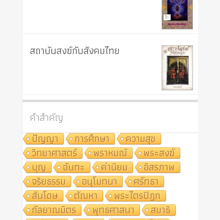
สถาบันสงฆ์กับสังคมไทย
คำสำคัญ
ปัญญา
การศึกษา
ความสุข
วิทยาศาสตร์
พราหมณ์
พระสงฆ์
บุญ
ฉันทะ
ค่านิยม
อิสรภาพ
จริยธรรม
อนุโมทนา
ศรัทธา
สันโดษ
ตัณหา
พระไตรปิฎก
กัลยาณมิตร
พุทธศาสนา
สมาธิ