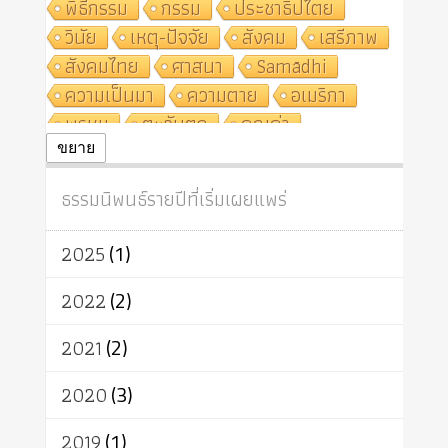
พิธีกรรม
กรรม
ประชาธิปไตย
วินัย
เหตุ-ปัจจัย
สังคม
เสรีภาพ
สังคมไทย
ศาสนา
Samādhi
ความเป็นมา
ความตาย
อเมริกา
พรหม
ตะวันตก
คุณค่า
ปฏิจจสมุปบาท
ศีล
อุตสาหกรรม
ขยาย
สถาบันสงฆ์
ศาสนาประจำชาติ
ธรรมนิพนธ์รายปีที่เริ่มเผยแพร่
อินเดีย
ผู้บริโภค
ธรรมาธิปไตย
จักร
การแยกรัฐกับศาสนา
ธรรมชาติ
2025
(1)
เทคโนโลยี
คณะสงฆ์
การบวช
สิทธิ
พุทธบริษัท
เยาวชน
2022
(2)
อาสาฬหบูชา
พระเวท
มหายาน
2021
(2)
อัตถะ
วัตถุเสพ
วัฒนธรรม
เทวดา
ปราโมทย์
2020
(3)
2019
(1)