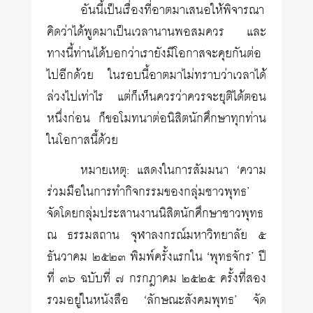
อันนี้เป็นเรื่องที่อาตมาเสนอให้พิจารณา
คิดว่าได้พูดมาเป็นเวลานานพอสมควร และ
ทางนี้ท่านได้บอกว่าเรายังมีโอกาสจะคุยกันต่อ
ไปอีกด้วย ในรอบนี้อาตมาไม่ทราบว่าเวลาได้
ล่วงไปเท่าไร แต่ก็เห็นควรว่าควรจะยุติได้ตอน
หนึ่งก่อน ก็ขอโมทนาต่อนิสิตนักศึกษาทุกท่าน
ในโอกาสนี้ด้วย
หมายเหตุ: แสดงในการสัมมนา ‘ความ
ร่วมมือในการทำกิจกรรมของกลุ่มชาวพุทธ’
จัดโดยกลุ่มประสานงานนิสิตนักศึกษาชาวพุทธ
ณ ธรรมสถาน จุฬาลงกรณ์มหาวิทยาลัย ๕
ธันวาคม ๒๕๒๓ พิมพ์ครั้งแรกใน ‘พุทธจักร’ ปี
ที่ ๓๖ ฉบับที่ ๗ กรกฎาคม ๒๕๒๕ ครั้งที่สอง
รวมอยู่ในหนังสือ ‘ลักษณะสังคมพุทธ’ จัด