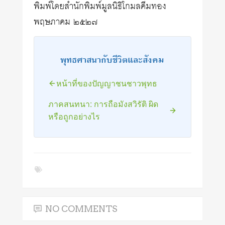
พิมพ์โดยสำนักพิมพ์มูลนิธิโกมลคีมทอง
พฤษภาคม ๒๕๒๗
พุทธศาสนากับชีวิตและสังคม
หน้าที่ของปัญญาชนชาวพุทธ
ภาคสนทนา: การถือมังสวิรัติ ผิด
หรือถูกอย่างไร
NO COMMENTS