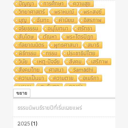
ปัญญา
การศึกษา
ความสุข
วิทยาศาสตร์
พราหมณ์
พระสงฆ์
บุญ
ฉันทะ
ค่านิยม
อิสรภาพ
จริยธรรม
อนุโมทนา
ศรัทธา
สันโดษ
ตัณหา
พระไตรปิฎก
กัลยาณมิตร
พุทธศาสนา
สมาธิ
พิธีกรรม
กรรม
ประชาธิปไตย
วินัย
เหตุ-ปัจจัย
สังคม
เสรีภาพ
สังคมไทย
ศาสนา
Samādhi
ความเป็นมา
ความตาย
อเมริกา
พรหม
ตะวันตก
คุณค่า
ปฏิจจสมุปบาท
ศีล
อุตสาหกรรม
ขยาย
สถาบันสงฆ์
ศาสนาประจำชาติ
ธรรมนิพนธ์รายปีที่เริ่มเผยแพร่
อินเดีย
ผู้บริโภค
ธรรมาธิปไตย
จักร
การแยกรัฐกับศาสนา
ธรรมชาติ
2025
(1)
เทคโนโลยี
คณะสงฆ์
การบวช