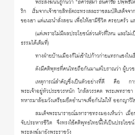
อคารสฺมา อนคาริยํ ปพฺพชิโ
พระสงฆ์นั้นรู้กันว่า “
ริก เริ่มจากเจ้าชายสิทธัตถะทรงสละราชสมบัติเสด็จจาก
ของเขา แต่แนะนำสั่งสอน เพื่อให้เขามีชีวิต ครอบครัว แ
(แต่เพราะไม่มีผลประโยชน์ส่วนตัวที่ไหน และไม่
ธรรมได้เต็มที่)
ทางฝ่ายบ้านเมืองก็ไม่เข้าไปก้าวก่ายแทรกแซงใน
ดังมีคติพุทธที่คนไทยถือกันมาแต่โบราณว่า ผู้บว
เหตุการณ์สำคัญซึ่งเป็นตัวอย่างที่ดี คือ 
พระเจ้าอยู่หัวประชวรหนัก ใกล้สวรรคต พระเพทราชา พร้
ทหารมาล้อมวังเตรียมยึดอำนาจเพื่อกันไม่ให้ ออกญาวิไช
สมเด็จพระนารายณ์มหาราชทรงมองเห็นว่า เมื่อ
จับประหารชีวิต จึงทรงใช้คติพุทธไทยนี้ให้เป็นประโยช
พระสงฆ์มายังพระราชวัง