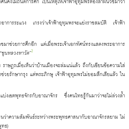
น์คงไม่ถนัดการศึก เป็นเหตุให้เจ้าฟ้าอุทุมพรต้องลาผนวชมาว่า
อาการระแวง เกรงว่าเจ้าฟ้าอุทุมพรจะแย่งราชสมบัติ เจ้าฟ้า
วชมาช่วยการศึกอีก แต่เมื่อพระเจ้าเอกทัศน์ทรงแสดงพระอาการ
2
“
ขุนหลวงหาวัด
”
ย ราษฎรเมื่อเห็นว่าบ้านเมืองจะล่มแน่แล้ว ถึงกับเขียนข้อความใส่
่วยรักษากรุง แต่พระภิกษุ เจ้าฟ้าอุทุมพรไม่ยอมสึกเสียแล้ว ใน
ที่แบ่งเขตพุทธจักรกับอาณาจักร ซึ่งคนไทยรู้กันมาว่าจะไม่ล่วงล้ำ
่นอนว่าความสัมพันธ์ระหว่างพระพุทธศาสนากับอาณาจักรสยาม ไม่
ุทธ)