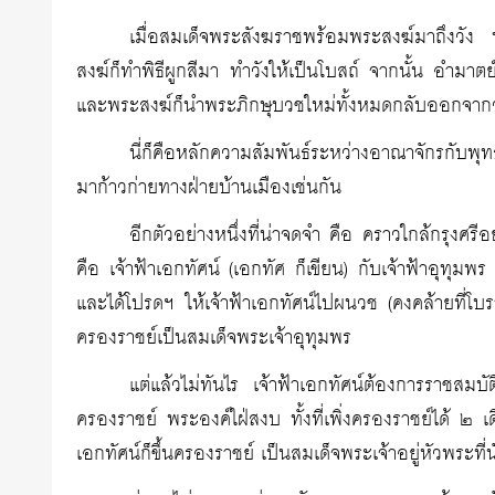
เมื่อสมเด็จพระสังฆราชพร้อมพระสงฆ์มาถึงวัง 
สงฆ์ก็ทำพิธีผูกสีมา ทำวังให้เป็นโบสถ์ จากนั้น อำม
และพระสงฆ์ก็นำพระภิกษุบวชใหม่ทั้งหมดกลับออกจากวั
นี่ก็คือหลักความสัมพันธ์ระหว่างอาณาจักรกับพุทธ
มาก้าวก่ายทางฝ่ายบ้านเมืองเช่นกัน
อีกตัวอย่างหนึ่งที่น่าจดจำ คือ คราวใกล้กรุงศ
คือ เจ้าฟ้าเอกทัศน์ (เอกทัศ ก็เขียน) กับเจ้าฟ้าอุทุมพ
และได้โปรดฯ ให้เจ้าฟ้าเอกทัศน์ไปผนวช (คงคล้ายที่โบร
ครองราชย์เป็นสมเด็จพระเจ้าอุทุมพร
แต่แล้วไม่ทันไร เจ้าฟ้าเอกทัศน์ต้องการราชส
ครองราชย์ พระองค์ใฝ่สงบ ทั้งที่เพิ่งครองราชย์ได้ ๒
เอกทัศน์ก็ขึ้นครองราชย์ เป็นสมเด็จพระเจ้าอยู่หัวพระที่น