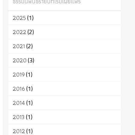
ธรรมนิพนธ์รายปีที่เริ่มเผยแพร่
ผู้บริโภค
ธรรมาธิปไตย
จักร
การแยกรัฐกับศาสนา
ธรรมชาติ
2025
(1)
เทคโนโลยี
คณะสงฆ์
การบวช
สิทธิ
พุทธบริษัท
เยาวชน
อาสาฬหบูชา
2022
(2)
พระเวท
มหายาน
อัตถะ
วัตถุเสพ
2021
(2)
วัฒนธรรม
เทวดา
ปราโมทย์
2020
(3)
2019
(1)
2016
(1)
2014
(1)
2013
(1)
2012
(1)