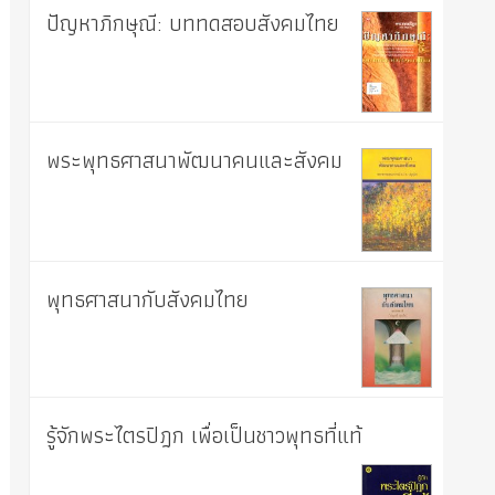
ปัญหาภิกษุณี: บททดสอบสังคมไทย
พระพุทธศาสนาพัฒนาคนและสังคม
พุทธศาสนากับสังคมไทย
รู้จักพระไตรปิฎก เพื่อเป็นชาวพุทธที่แท้