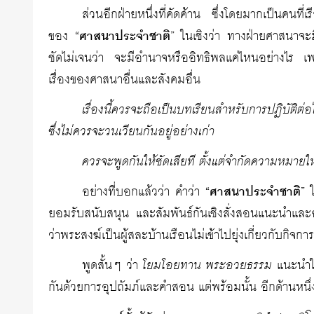
ส่วนอีกฝ่ายหนึ่งที่คัดค้าน ซึ่งโดยมากเป็นคนท
ของ “
ศาสนาประจำชาติ
” ในเชิงว่า ทางฝ่ายศาสนาจะม
ชัดไม่เจนว่า จะมีอำนาจหรืออิทธิพลแค่ไหนอย่างไร เพร
เรื่องของศาสนาอื่นและสังคมอื่น
เรื่องนี้ควรจะถือเป็นบทเรียนสำหรับการปฏิบัติต
ซึ่งไม่ควรจะวนเวียนกันอยู่อย่างเก่า
ควรจะพูดกันให้ชัดเสียที ตั้งแต่จำกัดความหมายให้
อย่างที่บอกแล้วว่า คำว่า “
ศาสนาประจำชาติ
” 
ยอมรับสนับสนุน และสัมพันธ์กันเชิงสั่งสอนแนะนำและอุป
ว่าพระสงฆ์เป็นผู้สละบ้านเรือนไม่เข้าไปยุ่งเกี่ยวกับกิจกา
พูดสั้นๆ ว่า
โยมโอยทาน พระอวยธรรม
แนะนำให
กันด้วยการอุปถัมภ์และคำสอน แต่พร้อมนั้น อีกด้านหนึ