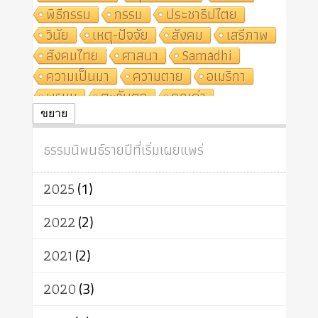
พิธีกรรม
กรรม
ประชาธิปไตย
วินัย
เหตุ-ปัจจัย
สังคม
เสรีภาพ
สังคมไทย
ศาสนา
Samādhi
ความเป็นมา
ความตาย
อเมริกา
พรหม
ตะวันตก
คุณค่า
ปฏิจจสมุปบาท
ศีล
อุตสาหกรรม
ขยาย
สถาบันสงฆ์
ศาสนาประจำชาติ
ธรรมนิพนธ์รายปีที่เริ่มเผยแพร่
อินเดีย
ผู้บริโภค
ธรรมาธิปไตย
จักร
การแยกรัฐกับศาสนา
ธรรมชาติ
2025
(1)
เทคโนโลยี
คณะสงฆ์
การบวช
สิทธิ
พุทธบริษัท
เยาวชน
2022
(2)
อาสาฬหบูชา
พระเวท
มหายาน
2021
(2)
อัตถะ
วัตถุเสพ
วัฒนธรรม
เทวดา
ปราโมทย์
2020
(3)