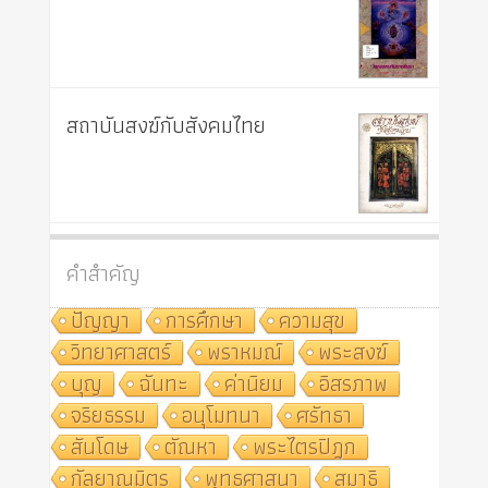
สถาบันสงฆ์กับสังคมไทย
คำสำคัญ
ปัญญา
การศึกษา
ความสุข
วิทยาศาสตร์
พราหมณ์
พระสงฆ์
บุญ
ฉันทะ
ค่านิยม
อิสรภาพ
จริยธรรม
อนุโมทนา
ศรัทธา
สันโดษ
ตัณหา
พระไตรปิฎก
กัลยาณมิตร
พุทธศาสนา
สมาธิ