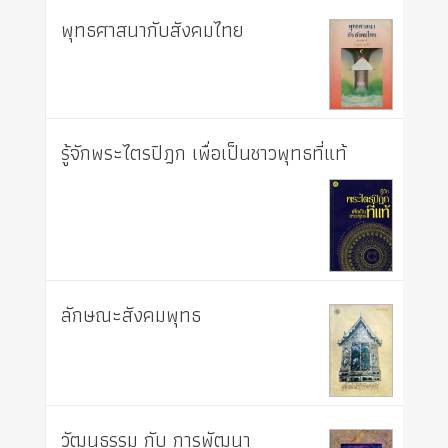
พุทธศาสนากับสังคมไทย
รู้จักพระไตรปิฎก เพื่อเป็นชาวพุทธที่แท้
ลักษณะสังคมพุทธ
วัฒนธรรม กับ การพัฒนา