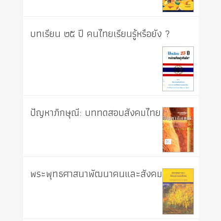
บทเรียน ๒๕ ปี คนไทยเรียนรู้หรือยัง ?
ปัญหาภิกษุณี: บททดสอบสังคมไทย
พระพุทธศาสนาพัฒนาคนและสังคม