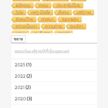
พิธีกรรม
กรรม
ประชาธิปไตย
วินัย
เหตุ-ปัจจัย
สังคม
เสรีภาพ
สังคมไทย
ศาสนา
Samādhi
ความเป็นมา
ความตาย
อเมริกา
พรหม
ตะวันตก
คุณค่า
ปฏิจจสมุปบาท
ศีล
อุตสาหกรรม
ขยาย
สถาบันสงฆ์
ศาสนาประจำชาติ
ธรรมนิพนธ์รายปีที่เริ่มเผยแพร่
อินเดีย
ผู้บริโภค
ธรรมาธิปไตย
จักร
การแยกรัฐกับศาสนา
ธรรมชาติ
2025
(1)
เทคโนโลยี
คณะสงฆ์
การบวช
สิทธิ
พุทธบริษัท
เยาวชน
2022
(2)
อาสาฬหบูชา
พระเวท
มหายาน
2021
(2)
อัตถะ
วัตถุเสพ
วัฒนธรรม
เทวดา
ปราโมทย์
2020
(3)