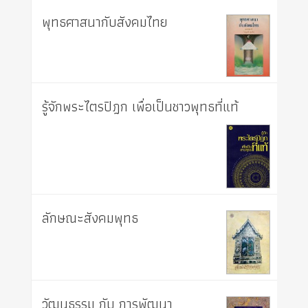
พุทธศาสนากับสังคมไทย
รู้จักพระไตรปิฎก เพื่อเป็นชาวพุทธที่แท้
ลักษณะสังคมพุทธ
วัฒนธรรม กับ การพัฒนา