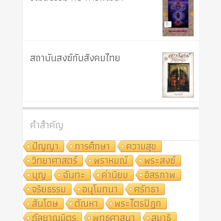
สถาบันสงฆ์กับสังคมไทย
คำสำคัญ
ปัญญา
การศึกษา
ความสุข
วิทยาศาสตร์
พราหมณ์
พระสงฆ์
บุญ
ฉันทะ
ค่านิยม
อิสรภาพ
จริยธรรม
อนุโมทนา
ศรัทธา
สันโดษ
ตัณหา
พระไตรปิฎก
กัลยาณมิตร
พุทธศาสนา
สมาธิ