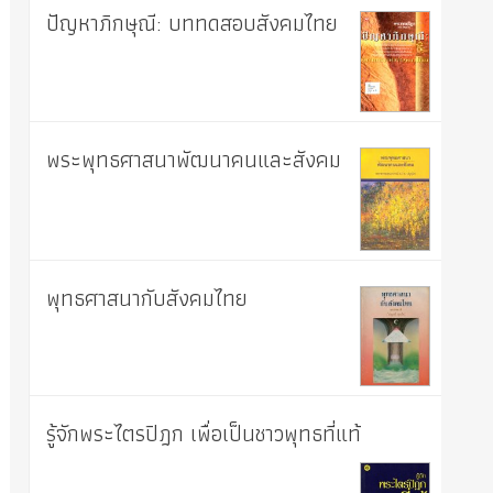
ปัญหาภิกษุณี: บททดสอบสังคมไทย
พระพุทธศาสนาพัฒนาคนและสังคม
พุทธศาสนากับสังคมไทย
รู้จักพระไตรปิฎก เพื่อเป็นชาวพุทธที่แท้