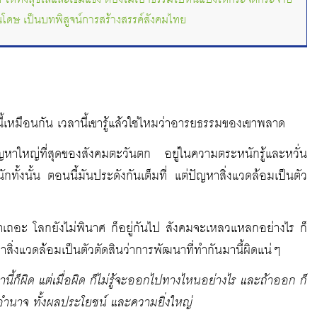
นโดษ เป็นบทพิสูจน์การสร้างสรรค์สังคมไทย
นี้เหมือนกัน เวลานี้เขารู้แล้วใช่ไหมว่าอารยธรรมของเขาพลาด
หาใหญ่ที่สุดของสังคมตะวันตก อยู่ในความตระหนักรู้และหวั่น
กทั้งนั้น ตอนนี้มันประดังกันเต็มที่ แต่ปัญหาสิ่งแวดล้อมเป็นตัว
าเถอะ โลกยังไม่พินาศ ก็อยู่กันไป สังคมจะเหลวแหลกอย่างไร ก็
หาสิ่งแวดล้อมเป็นตัวตัดสินว่าการพัฒนาที่ทำกันมานี้ผิดแน่ๆ
นี้ก็ผิด แต่เมื่อผิด ก็ไม่รู้จะออกไปทางไหนอย่างไร และถ้าออก ก็
นาจ ทั้งผลประโยชน์ และความยิ่งใหญ่