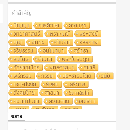
คำสำคัญ
ปัญญา
การศึกษา
ความสุข
วิทยาศาสตร์
พราหมณ์
พระสงฆ์
บุญ
ฉันทะ
ค่านิยม
อิสรภาพ
จริยธรรม
อนุโมทนา
ศรัทธา
สันโดษ
ตัณหา
พระไตรปิฎก
กัลยาณมิตร
พุทธศาสนา
สมาธิ
พิธีกรรม
กรรม
ประชาธิปไตย
วินัย
เหตุ-ปัจจัย
สังคม
เสรีภาพ
สังคมไทย
ศาสนา
Samādhi
ความเป็นมา
ความตาย
อเมริกา
พรหม
ตะวันตก
คุณค่า
ปฏิจจสมุปบาท
ศีล
อุตสาหกรรม
ขยาย
สถาบันสงฆ์
ศาสนาประจำชาติ
อินเดีย