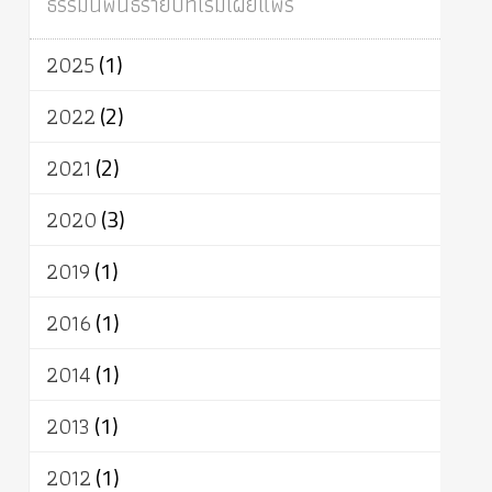
ธรรมนิพนธ์รายปีที่เริ่มเผยแพร่
ผู้บริโภค
ธรรมาธิปไตย
จักร
การแยกรัฐกับศาสนา
ธรรมชาติ
2025
(1)
เทคโนโลยี
คณะสงฆ์
การบวช
สิทธิ
พุทธบริษัท
เยาวชน
อาสาฬหบูชา
2022
(2)
พระเวท
มหายาน
อัตถะ
วัตถุเสพ
2021
(2)
วัฒนธรรม
เทวดา
ปราโมทย์
2020
(3)
2019
(1)
2016
(1)
2014
(1)
2013
(1)
2012
(1)