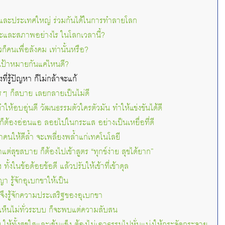
อ และประเทศใหญ่ ร่วมกันได้ในการทำลายโลก
ะและสภาพอย่างไร ในโลกเวลานี้?
ก็คนเพื่อสังคม เท่านั้นหรือ?
ป้าหมายกันแค่ไหนดี?
ี่รู้ปัญหา ก็ไม่กล้าจะแก้
ไรๆ ก็สบาย เลยกลายเป็นไม่ดี
ให้อบอุ่นดี วัฒนธรรมตัวใครตัวมัน ทำให้แข่งขันได้ดี
 ก็ต้องอ่อนแอ ลอยไปในกระแส อย่างเป็นเหยื่อที่ดี
นาคนให้ดีล้ำ จะเพลี่ยงพล้ำแก่เทคโนโลยี
แต่สุขสบาย ก็ต้องไปเข้าสูตร “ทุกข์ง่าย สุขได้ยาก”
่ง ทั้งในข้อด้อยข้อดี แล้วปรับให้เข้าที่เข้าดุล
 รู้จักอุเบกขาให้เป็น
จึงรู้จักความประเสริฐของอุเบกขา
 เห็นไม่ทั่วระบบ ก็จะพบแต่ความสับสน
ให้ทั้งสุขใสและเข้มแข็ง ต้องไม่เอาธรรมไปหั่นแบ่งให้กระจัดกระจาย