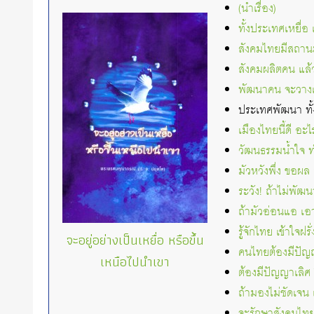
(นำเรื่อง)
ทั้งประเทศเหยื่
สังคมไทยมีสถาน
สังคมผลิตคน แล้ว
พัฒนาคน จะวางเ
ประเทศพัฒนา ทั้งท
เมืองไทยนี้ดี อะ
วัฒนธรรมน้ำใจ ทำ
มัวหวังพึ่ง ขอผล
ระวัง! ถ้าไม่พัฒ
ถ้ามัวอ่อนแอ เอา
รู้จักไทย เข้าใจฝรั
จะอยู่อย่างเป็นเหยื่อ หรือขึ้น
คนไทยต้องมีปัญญา
เหนือไปนำเขา
ต้องมีปัญญาเลิศ 
ถ้ามองไม่ชัดเจน
จะรักษาสังคมไทย 