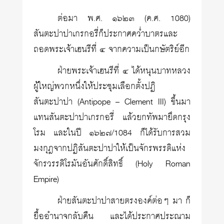
ต่อมา พ.ศ. ๑๖๒๓ (ค.ศ. 1080)
สันตะปาปาเกรกอรี่ก็ประกาศคว่ำบาตรและ
ถอดพระเจ้าเฮนรีที่ ๔ จากความเป็นกษัตริย์อีก
ฝ่ายพระเจ้าเฮนรีที่ ๔ ได้หนุนบาทหลวง
ผู้ใหญ่พวกหนึ่งให้ประชุมเลือกตั้งปฏิ
สันตะปาปา (Antipope – Clement III) ขึ้นมา
แทนสันตะปาปาเกรกอรี่ แล้วยกทัพมายึดกรุง
โรม และในปี ๑๖๒๗/1084 ก็ได้รับการสวม
มงกุฎจากปฏิสันตะปาปาให้เป็นจักรพรรดิแห่ง
จักรวรรดิโรมันอันศักดิ์สิทธิ์ (Holy Roman
Empire)
ฝ่ายสันตะปาปาสายตรงองค์ต่อๆ มา ก็
ยื้ออำนาจกลับคืน และได้ประกาศประณาม