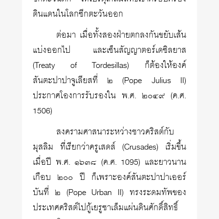
ดินแดนในโลกซีกตะวันออก
ต่อมา เมื่อทั้งสองฝ่ายตกลงกันขยับเส้น
แบ่งออกไป และเซ็นสัญญาตอร์เดซิลยาส
(Treaty of Tordesillas) ก็ต้องให้องค์
สันตะปาปาจูเลียสที่ ๒ (Pope Julius II)
ประกาศโองการรับรองใน พ.ศ. ๒๐๔๙ (ค.ศ.
1506)
สงครามศาสนาระหว่างชาวคริสต์กับ
มุสลิม ที่เรียกว่าครูเสดส์ (Crusades) เริ่มขึ้น
เมื่อปี พ.ศ. ๑๖๓๘ (ค.ศ. 1095) และยาวนาน
เกือบ ๒๐๐ ปี ก็เพราะองค์สันตะปาปาเออร์
บันที่ ๒ (Pope Urban II) ทรงระดมทัพของ
ประเทศคริสต์ไปกู้เยรูซาเล็มแผ่นดินศักดิ์สิทธิ์