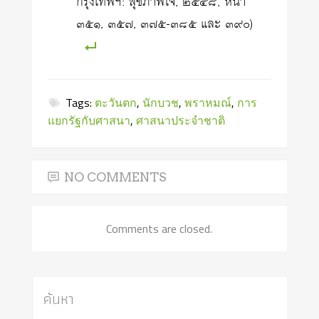
กรุงเทพฯ: สุขภาพใจ, ๒๕๔๘, หน้า
๓๕๑, ๓๕๗, ๓๗๕-๓๘๕ และ ๓๙๐)
Tags:
ตะวันตก
,
นักบวช
,
พราหมณ์
,
การ
แยกรัฐกับศาสนา
,
ศาสนาประจำชาติ
NO COMMENTS
Comments are closed.
ค้นหา