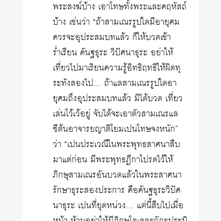
พระสงฆ์บ้าง เอาโทษทั้งพระและคฤหัสถ์
บ้าง เช่นว่า “ถ้าสามเณรรูปใดมีอายุศม
ควรจะอุประสมบทแล้ว ก็ให้บวดเข้า
ร่ำเรียน คันฐธุระ วิปัศนาธุระ อย่าให้
เที่ยวไปมาเริยนความรู้อิทธิฤทธิให้ผิดทุ
ระทังสองไป… ถ้าแลสามเณรรูปใดอา
ยุศมถึงอุประสมบทแล้ว มิได้บวด เที่ยว
เล่นโว้เว้อยู่ จับได้จะเอาตัวสามเณรแล
ชีต้นอาจารยญาติโยมเปนโทษจงหนัก”
ว่า “เปนประเวณีในพระพุทธสาศนาสืบ
มาแต่ก่อน มีพระพุทธฎีกาโปรดไว้ให้
ภิกษุสามเณรอันบวดแล้วในพระสาศนา
รักษาธุระสองประการ คือคันฐธุระวิปัศ
นาธุระ เปนที่ยุดหน่วง… แต่นี้สืบไปเมื่อ