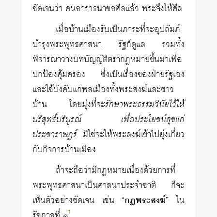
ชัดเจนว่า คนอาราธนาขอศีลแล้ว พระจึงให้ศีล
เมื่อบ้านเมืองรับเป็นภาระที่จะอุปถัมภ์
บำรุงพระพุทธศาสนา รัฐก็ดูแล รวมทั้ง
พิจารณาวางบทบัญญัติตรากฎหมายขึ้นมาเพื่อ
ปกป้องคุ้มครอง ซึ่งเป็นเรื่องของฝ่ายรัฐเอง
และใช้บังคับแก่พลเมืองทั้งพระสงฆ์และชาว
บ้าน โดยมุ่งที่จะ
รักษาพระธรรมวินัยไว้ให้
บริสุทธิ์บริบูรณ์ เพื่อประโยชน์สุขแก่
ประชาราษฎร์
มิใช่จะให้พระสงฆ์เข้าไปยุ่งเกี่ยว
กับกิจการบ้านเมือง
ถ้าจะถือว่ามีกฎหมายเนื่องด้วยการที่
พระพุทธศาสนาเป็นศาสนาประจำชาติ ก็จะ
เห็นตัวอย่างชัดเจน เช่น “
กฎพระสงฆ์
” ใน
1
รัชกาลที่ ๑