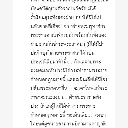
หน้า ห้ามอย่าให้มีภิกษุโลเลละวัฏะประนิ
บัดแลปัติญานตัวว่าเปนกิจวัด มิได้
ร่ำเรียนธุระทังสองฝ่าย อย่าให้มีได้เป
นอันขาดทีเดียว” ว่า “ฝ่ายพระพุทธจักร
พระราชอาณาจักรยอ่มพร้อมกันทั้งสอง
ฝ่ายชวนกันชำระพระสาศนา (มิให้มีปา
ปะภิกษุทำลายพระสาศนาได้ เปน
ประเวณีสืบมาทังนี้)… ถ้าแลฝ่ายพระ
สงฆสมณทังปวงมิได้กระทำตามพระราช
กำหนดกฎหมายนี้ แลละเมินเสียให้มีโจร
ปล้นพระสาศนาขึ้น… จะเอาโทษแก่พระ
ราชาคะณะลงมา… ฝ่ายฆะราวาษทัง
ปวง ถ้าแลผู้ใดมิได้ทำตามพระราช
กำหนดกฎหมายนี้ ละเมินเสีย… จะเอา
โทษแต่มูลนายลงมาจนบิดามานดาญาติ