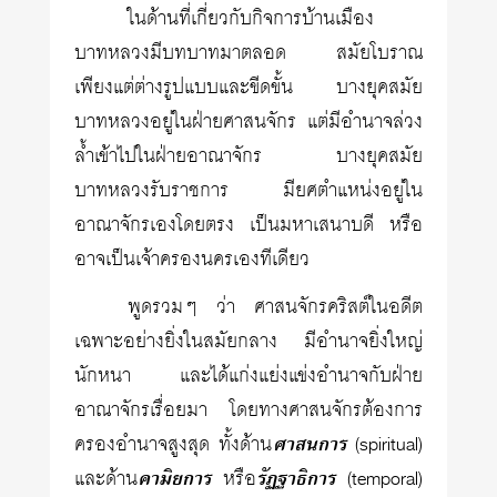
ในด้านที่เกี่ยวกับกิจการบ้านเมือง
บาทหลวงมีบทบาทมาตลอด สมัยโบราณ
เพียงแต่ต่างรูปแบบและขีดขั้น บางยุคสมัย
บาทหลวงอยู่ในฝ่ายศาสนจักร แต่มีอำนาจล่วง
ล้ำเข้าไปในฝ่ายอาณาจักร บางยุคสมัย
บาทหลวงรับราชการ มียศตำแหน่งอยู่ใน
อาณาจักรเองโดยตรง เป็นมหาเสนาบดี หรือ
อาจเป็นเจ้าครองนครเองทีเดียว
พูดรวมๆ ว่า ศาสนจักรคริสต์ในอดีต
เฉพาะอย่างยิ่งในสมัยกลาง มีอำนาจยิ่งใหญ่
นักหนา และได้แก่งแย่งแข่งอำนาจกับฝ่าย
อาณาจักรเรื่อยมา โดยทางศาสนจักรต้องการ
ครองอำนาจสูงสุด ทั้งด้าน
ศาสนการ
(spiritual)
และด้าน
คามิยการ
หรือ
รัฏฐาธิการ
(temporal)