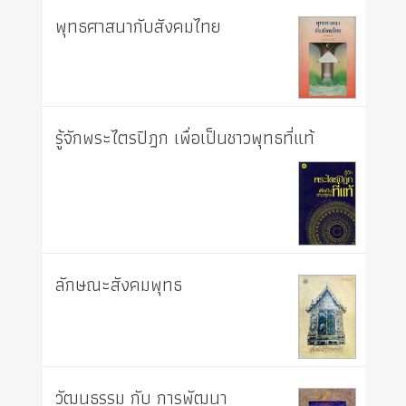
พุทธศาสนากับสังคมไทย
รู้จักพระไตรปิฎก เพื่อเป็นชาวพุทธที่แท้
ลักษณะสังคมพุทธ
วัฒนธรรม กับ การพัฒนา