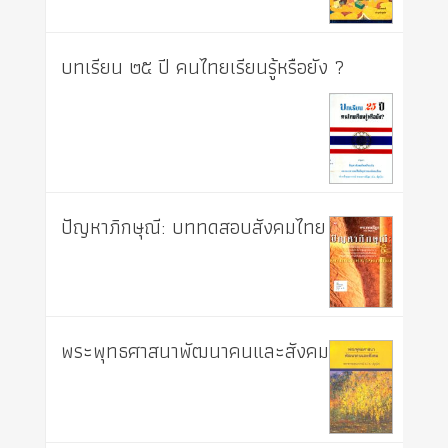
บทเรียน ๒๕ ปี คนไทยเรียนรู้หรือยัง ?
ปัญหาภิกษุณี: บททดสอบสังคมไทย
พระพุทธศาสนาพัฒนาคนและสังคม