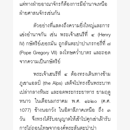
แต่ทางฝ่ายอาณาจักรก็ต้องการมีอำนาจเหนือ
ฝ่ายศาสนจักรเช่นกัน
ตัวอย่างที่แสดงถึงความยิ่งใหญ่และการ
แข่งอำนาจกัน เช่น พระเจ้าเฮนรีที่ ๔ (Henry
IV) กษัตริย์เยอรมัน ถูกสันตะปาปาเกรกอรี่ที่ ๗
(Pope Gregory VII) ลงโทษคว่ำบาตร และถอด
จากความเป็นกษัตริย์
พระเจ้าเฮนรีที่ ๔ ต้องทรงเดินทางข้าม
ภูเขาแอลป์ (the Alps) เสด็จไปทรงยืนพระบาท
เปล่ากลางหิมะ และอดพระกระยาหาร ยามฤดู
หนาว ในเดือนมกราคม พ.ศ. ๑๖๒๐ (ค.ศ.
1077) ข้างนอกวัง ในอิตาลีภาคเหนือ ถึง ๓
วัน จึงทรงได้รับอนุญาตให้เข้าไปคุกเข่าเฝ้ารับ
การไถ่ถอนโทษจากองค์พระสันตะปาปา