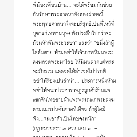
พี่น้องเพื่อนบ้าน… จะได้พร้อมกันช่วย
กันรักษาพระสาศนาทังสองฝ่ายฉนี้
พระพุทธศาสนาจึ่งจะบริสุทธิเปนที่ไหว้ที่
บูชาแก่เทพามนุษยทังปวงสืบไปกว่าจะ
ถ้วนห้าพันพระวะษา” และว่า “อนึ่งถ้าผู้
ใดล้มตาย ห้ามอย่าให้เจ้าภาพนิมนพระ
สงฆสวดพระมาไลย ให้นิมนสวดแต่พระ
อะภิธรรม แลสวดให้สำรวดไปปรกติ
อย่าให้ร้องเปนลำนำ… ประการหนึ่งห้าม
อย่าให้อนาประชาราษฎรลูกค้าร้านแพ
แขกจีนไทยขายผ้าแพรพรรณแก่พระสงฆ
สามเณรเปนอันขาดทีเดียว ถ้าผู้ใดมิ
ฟัง…จะเอาตัวเป็นโทษจงหนัก”
(
กฎหมายตรา ๓ ดวง
เล่ม ๓. –