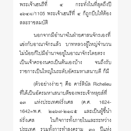
พระเจ้าเฮนรีที่ ๔ กระทั่งในที่สุดถึงปี
๑๖๔๘/1105 พระเจ้าเฮนรีที่ ๔ ก็ถูกบีบให้ต้อง
สละราชสมบัติ
นอกจากมีอำนาจในฝ่ายศาสนจักรเองที่
แข่งกับอาณาจักรแล้ว บาทหลวงผู้ใหญ่จำนวน
ไม่น้อยก็ไปมีอำนาจอยู่ในอาณาจักรโดยตรง
เป็นเจ้าครองนครเป็นต้นเองบ้าง จนถึงรับ
ราชการเป็นใหญ่ในระดับอัครมหาเสนาบดี ก็มี
(ตัวอย่างง่ายๆ คือ คาร์ดินัล Richelieu
ที่ได้เป็นอัครมหาเสนาบดีของพระเจ้าหลุยส์ที่
๑๓ แห่งประเทศฝรั่งเศส (ค.ศ. 1624-
1642=พ.ศ. ๒๑๖๗-๒๑๘๕ และเป็นผู้ชี้นำ
ฝรั่งเศส ในกิจการทั้งภายในและระหว่าง
ประเทศ รวมทั้งการทำสงคราม ๓๐ ปีแห่ง