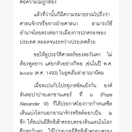
คือความไม่ถูกต้อง
แล้วที่ว่านั้นก็มีความหมายรวมไปถึงว่า
ศาสนจักรหรือทางฝ่ายศาสนา สามารถใช้
อำนาจโดยตรงต่อการเมืองการปกครองของ
ประเทศ ตลอดจนระหว่างประเทศด้วย
ขอให้ดูประวัติศาสตร์ของตะวันตก ไม่
ต้องพูดยาว แค่ยกตัวอย่างก็พอ เช่นในปี พ.ศ.
๒๐๓๖ (ค.ศ. 1493) ใน
ยุคเริ่มล่าอาณานิคม
เมื่อสเปนกับโปรตุเกสขัดแย้งกัน องค์
สันตะปาปาอเลกซานเดอร์ ที่ ๖ (Pope
Alexander VI) ก็ได้ประกาศโองการกำหนดขีด
เส้นแบ่งโลกนอกอาณาจักรคริสต์ออกเป็น ๒
ซีก ให้สเปนมีสิทธิเข้าครอบครองดินแดนในโลก
ซีกตะวันตก ให้โปรตุเกสมีสิทธิเข้าครอบครอง