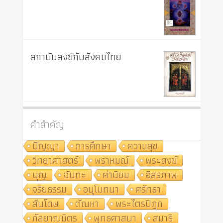
สถาบันสงฆ์กับสังคมไทย
คำสำคัญ
ปัญญา
การศึกษา
ความสุข
วิทยาศาสตร์
พราหมณ์
พระสงฆ์
บุญ
ฉันทะ
ค่านิยม
อิสรภาพ
จริยธรรม
อนุโมทนา
ศรัทธา
สันโดษ
ตัณหา
พระไตรปิฎก
กัลยาณมิตร
พุทธศาสนา
สมาธิ