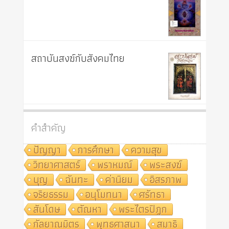
สถาบันสงฆ์กับสังคมไทย
คำสำคัญ
ปัญญา
การศึกษา
ความสุข
วิทยาศาสตร์
พราหมณ์
พระสงฆ์
บุญ
ฉันทะ
ค่านิยม
อิสรภาพ
จริยธรรม
อนุโมทนา
ศรัทธา
สันโดษ
ตัณหา
พระไตรปิฎก
กัลยาณมิตร
พุทธศาสนา
สมาธิ