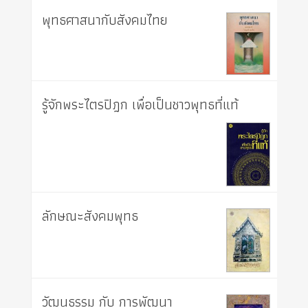
พุทธศาสนากับสังคมไทย
รู้จักพระไตรปิฎก เพื่อเป็นชาวพุทธที่แท้
ลักษณะสังคมพุทธ
วัฒนธรรม กับ การพัฒนา