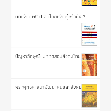
บทเรียน ๒๕ ปี คนไทยเรียนรู้หรือยัง ?
ปัญหาภิกษุณี: บททดสอบสังคมไทย
พระพุทธศาสนาพัฒนาคนและสังคม