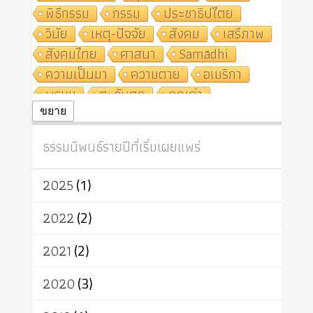
พิธีกรรม
กรรม
ประชาธิปไตย
วินัย
เหตุ-ปัจจัย
สังคม
เสรีภาพ
สังคมไทย
ศาสนา
Samādhi
ความเป็นมา
ความตาย
อเมริกา
พรหม
ตะวันตก
คุณค่า
ปฏิจจสมุปบาท
ศีล
อุตสาหกรรม
ขยาย
สถาบันสงฆ์
ศาสนาประจำชาติ
ธรรมนิพนธ์รายปีที่เริ่มเผยแพร่
อินเดีย
ผู้บริโภค
ธรรมาธิปไตย
จักร
การแยกรัฐกับศาสนา
ธรรมชาติ
2025
(1)
เทคโนโลยี
คณะสงฆ์
การบวช
สิทธิ
พุทธบริษัท
เยาวชน
2022
(2)
อาสาฬหบูชา
พระเวท
มหายาน
2021
(2)
อัตถะ
วัตถุเสพ
วัฒนธรรม
เทวดา
ปราโมทย์
2020
(3)