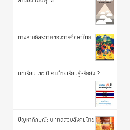
ค่านิยมแบบพุทธ
ทางสายอิสรภาพของการศึกษาไทย
บทเรียน ๒๕ ปี คนไทยเรียนรู้หรือยัง ?
ปัญหาภิกษุณี: บททดสอบสังคมไทย