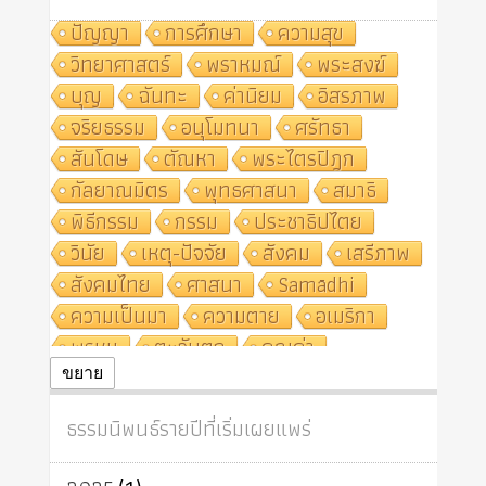
ปัญญา
การศึกษา
ความสุข
วิทยาศาสตร์
พราหมณ์
พระสงฆ์
บุญ
ฉันทะ
ค่านิยม
อิสรภาพ
จริยธรรม
อนุโมทนา
ศรัทธา
สันโดษ
ตัณหา
พระไตรปิฎก
กัลยาณมิตร
พุทธศาสนา
สมาธิ
พิธีกรรม
กรรม
ประชาธิปไตย
วินัย
เหตุ-ปัจจัย
สังคม
เสรีภาพ
สังคมไทย
ศาสนา
Samādhi
ความเป็นมา
ความตาย
อเมริกา
พรหม
ตะวันตก
คุณค่า
ปฏิจจสมุปบาท
ศีล
อุตสาหกรรม
ขยาย
สถาบันสงฆ์
ศาสนาประจำชาติ
ธรรมนิพนธ์รายปีที่เริ่มเผยแพร่
อินเดีย
ผู้บริโภค
ธรรมาธิปไตย
จักร
การแยกรัฐกับศาสนา
ธรรมชาติ