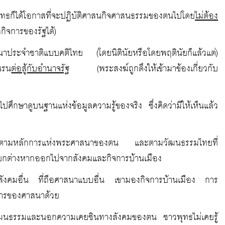
ธก็ได้โอกาสที่จะปฏิบัติศาสนกิจศาสนธรรมของตนไปโดย
ไม่ต้อง
ิจการของรัฐได้)
นาประจำชาติแบบคติไทย (โดยนิตินัยหรือโดยพฤตินัยก็แล้วแต่)
นรน
ต่อสู้กับอำนาจรัฐ
(พระสงฆ์ถูกดึงให้เข้ามาข้องเกี่ยวกับ
ไปศึกษาดูบนฐานแห่งข้อมูลความรู้ของจริง ซึ่งคิดว่ามีให้เห็นแล้ว
สนาไปตามหลักการแห่งพระศาสนาของตน และตามวัฒนธรรมไทยที่
แยกต่างหากออกไปจากสังคมและกิจการบ้านเมือง
ในสังคมอื่น ที่ถือศาสนาแบบอื่น เขามองกิจการบ้านเมือง การ
การของศาสนาด้วย
กวัฒนธรรมและนอกความเคยชินทางสังคมของตน ชาวพุทธไม่เคยรู้