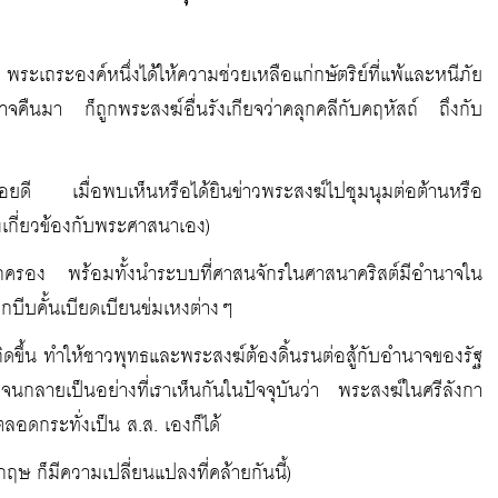
พระเถระองค์หนึ่งได้ให้ความช่วยเหลือแก่กษัตริย์ที่แพ้และหนีภัย
ำนาจคืนมา ก็ถูกพระสงฆ์อื่นรังเกียจว่าคลุกคลีกับคฤหัสถ์ ถึงกับ
่ค่อยดี เมื่อพบเห็นหรือได้ยินข่าวพระสงฆ์ไปชุมนุมต่อต้านหรือ
องเกี่ยวข้องกับพระศาสนาเอง)
มาปกครอง พร้อมทั้งนำระบบที่ศาสนจักรในศาสนาคริสต์มีอำนาจใน
กบีบคั้นเบียดเบียนข่มเหงต่างๆ
กิดขึ้น ทำให้ชาวพุทธและพระสงฆ์ต้องดิ้นรนต่อสู้กับอำนาจของรัฐ
ลายเป็นอย่างที่เราเห็นกันในปัจจุบันว่า พระสงฆ์ในศรีลังกา
ลอดกระทั่งเป็น ส.ส. เองก็ได้
ษ ก็มีความเปลี่ยนแปลงที่คล้ายกันนี้)