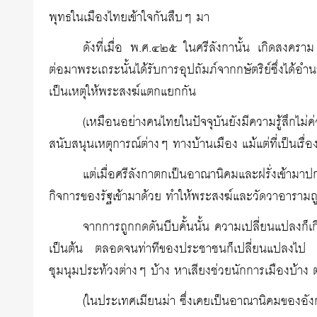
พุทธในเมืองไทยเข้าใจกันสืบๆ มา
ดังที่เมื่อ พ.ศ.๔๒๕ ในศรีลังกานั้น เกิดสงคราม 
ต่อมาพระเถระนั้นได้รับการอุปถัมภ์จากกษัตริย์ซึ่งได้อ
เป็นเหตุให้พระสงฆ์แตกแยกกัน
(เหมือนอย่างคนไทยในปัจจุบันยังมีความรู้สึกไม
สนับสนุนเหตุการณ์ต่างๆ ทางบ้านเมือง แม้แต่ที่เป็นเรื่
แต่เมื่อศรีลังกาตกเป็นอาณานิคมและฝรั่งเข้า
กิจการของรัฐเข้ามาด้วย ทำให้พระสงฆ์และวัดวาอารามถู
จากการถูกกดดันบีบคั้นนั้น ความเปลี่ยนแปลงก็เ
เป็นต้น ตลอดจนท่าทีของประชาชนก็เปลี่ยนแปลงไป จนก
ชุมนุมประท้วงต่างๆ บ้าง หาเสียงช่วยนักการเมืองบ้าง ต
(ในประเทศเมียนม่า ซึ่งเคยเป็นอาณานิคมของอังกฤ