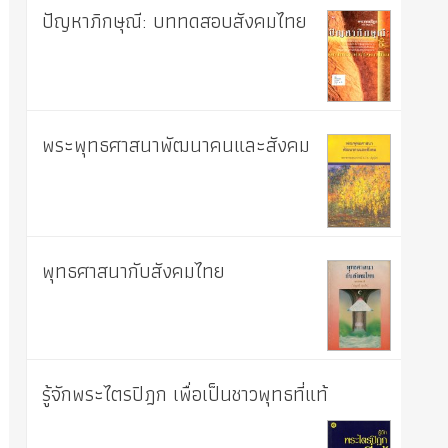
ปัญหาภิกษุณี: บททดสอบสังคมไทย
พระพุทธศาสนาพัฒนาคนและสังคม
พุทธศาสนากับสังคมไทย
รู้จักพระไตรปิฎก เพื่อเป็นชาวพุทธที่แท้