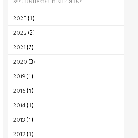
ธรรมนิพนธ์รายปีที่เริ่มเผยแพร่
ผู้บริโภค
ธรรมาธิปไตย
จักร
การแยกรัฐกับศาสนา
ธรรมชาติ
2025
(1)
เทคโนโลยี
คณะสงฆ์
การบวช
สิทธิ
พุทธบริษัท
เยาวชน
อาสาฬหบูชา
2022
(2)
พระเวท
มหายาน
อัตถะ
วัตถุเสพ
2021
(2)
วัฒนธรรม
เทวดา
ปราโมทย์
2020
(3)
2019
(1)
2016
(1)
2014
(1)
2013
(1)
2012
(1)