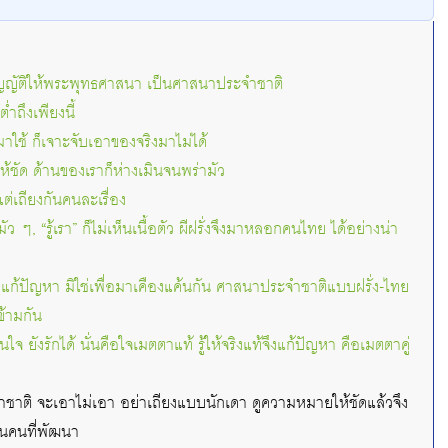
บัญญัติให้พระพุทธศาสนา เป็นศาสนาประจำชาติ
ำถึงเพียงนี้
มาใช้ ก็เจาะจับเอาของจริงมาไม่ได้
ให้ชัด ด้านของเราก็ห่างเมินจนพร่ามัว
 แต่เถียงกันคนละเรื่อง
ามัว ๆ, “รู้เรา” ก็ไม่เห็นเนื้อตัว ผีฝรั่งจึงมาหลอกคนไทย ได้อย่างน่า
พื่อแก้ปัญหา มิใช่เพื่อมาเคืองแค้นกัน ศาสนาประจำชาติแบบฝรั่ง-ไทย
้ามกัน
นใจ ยังรักได้ นั่นคือใจเมตตาแท้ รู้ให้จริงแท้จึงแก้ปัญหา คือเมตตาคู่
าติ จะเอาไม่เอา อย่าเถียงแบบนักเดา ดูความหมายให้ชัดแล้วจึง
็นคนที่พัฒนา