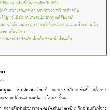
ให้ชัดเจน อย่าเพิ่งใส่ความคิดเห็นเข้าไป
ใฝ่ต่ำ เพราะคิดแต่จะตามเขา จิตของเราจึงตกต่ำลงไป
 ใฝ่สูง” มีเมื่อไร คนไทยจะเป็นชาวพุทธได้อย่างดี
สับสนพร่ามัว และความขลาดกลัวที่เหลวไหล แน่วแน่ ชัดเจน มั่นใจ
ียวของสังคมไทย
อยกันต่อไป หรือเด็ดเดี่ยวด้วยจิตสำนึกที่จะแก้ไข
เดา
นา
1
คติพุทธ
กับ
คติทางตะวันตก
แตกต่างกันไกลอย่างนี้ เมื่อสอง
เกิดความเปลี่ยนแปลงแปลกๆ ใหม่ๆ ขึ้นมา
า ความสัมพันธ์ระหว่าง
พุทธจักร
กับ
อาณาจักร
ก็เหมือนกับที่ชาว