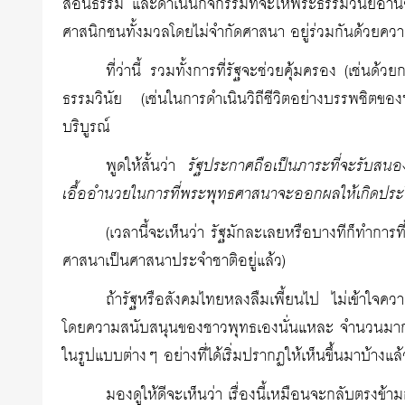
สอนธรรม และดำเนินกิจกรรมที่จะให้พระธรรมวินัยอำนว
ศาสนิกชนทั้งมวลโดยไม่จำกัดศาสนา อยู่ร่วมกันด้วยความร
ที่ว่านี้ รวมทั้งการที่รัฐจะช่วยคุ้มครอง (เช
ธรรมวินัย (เช่นในการดำเนินวิถีชีวิตอย่างบรรพชิตขอ
บริบูรณ์
พูดให้สั้นว่า
รัฐประกาศถือเป็นภาระที่จะรับสนอง
เอื้ออำนวยในการที่พระพุทธศาสนาจะออกผลให้เกิดประ
(เวลานี้จะเห็นว่า รัฐมักละเลยหรือบางทีก็ทำการที
ศาสนาเป็นศาสนาประจำชาติอยู่แล้ว)
ถ้ารัฐหรือสังคมไทยหลงลืมเพี้ยนไป ไม่เข้าใจคว
โดยความสนับสนุนของชาวพุทธเองนั่นแหละ จำนวนมากขึ
ในรูปแบบต่างๆ อย่างที่ได้เริ่มปรากฏให้เห็นขึ้นมาบ้างแล้
มองดูให้ดีจะเห็นว่า เรื่องนี้เหมือนจะกลับตรงข้