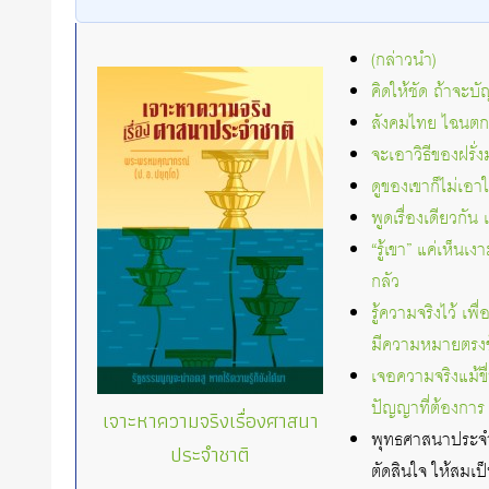
(กล่าวนำ)
คิดให้ชัด ถ้าจะ
สังคมไทย ไฉนตกต่
จะเอาวิธีของฝรั่ง
ดูของเขาก็ไม่เอา
พูดเรื่องเดียวกัน
“รู้เขา” แค่เห็นเง
กลัว
รู้ความจริงไว้ เ
มีความหมายตรงข
เจอความจริงแม้ขื่
ปัญญาที่ต้องการ
เจาะหาความจริงเรื่องศาสนา
พุทธศาสนาประจำช
ประจำชาติ
ตัดสินใจ ให้สมเป