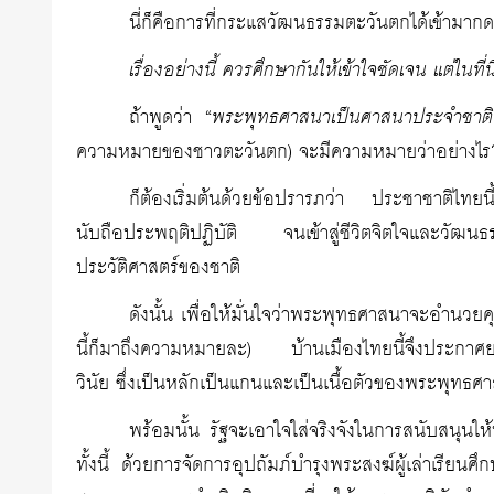
นี่ก็คือการที่กระแสวัฒนธรรมตะวันตกได้เข้าม
เรื่องอย่างนี้ ควรศึกษากันให้เข้าใจชัดเจน แต่ในที่น
ถ้าพูดว่า “
พระพุทธศาสนาเป็นศาสนาประจำชาติ
ความหมายของชาวตะวันตก) จะมีความหมายว่าอย่างไร
ก็ต้องเริ่มต้นด้วยข้อปรารภว่า ประชาชาติไทย
นับถือประพฤติปฏิบัติ จนเข้าสู่ชีวิตจิตใจและวัฒนธ
ประวัติศาสตร์ของชาติ
ดังนั้น เพื่อให้มั่นใจว่าพระพุทธศาสนาจะอำนวยคุ
นี้ก็มาถึงความหมายละ) บ้านเมืองไทยนี้จึงประกาศย
วินัย ซึ่งเป็นหลักเป็นแกนและเป็นเนื้อตัวของพระพุทธศาสน
พร้อมนั้น รัฐจะเอาใจใส่จริงจังในการสนับสนุนให
ทั้งนี้ ด้วยการจัดการอุปถัมภ์บำรุงพระสงฆ์ผู้เล่าเรียนศึ