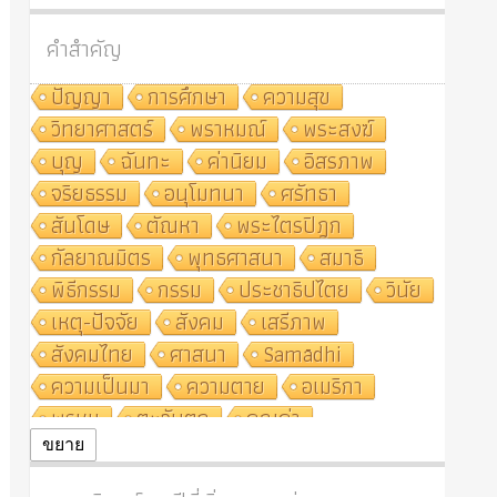
คำสำคัญ
ปัญญา
การศึกษา
ความสุข
วิทยาศาสตร์
พราหมณ์
พระสงฆ์
บุญ
ฉันทะ
ค่านิยม
อิสรภาพ
จริยธรรม
อนุโมทนา
ศรัทธา
สันโดษ
ตัณหา
พระไตรปิฎก
กัลยาณมิตร
พุทธศาสนา
สมาธิ
พิธีกรรม
กรรม
ประชาธิปไตย
วินัย
เหตุ-ปัจจัย
สังคม
เสรีภาพ
สังคมไทย
ศาสนา
Samādhi
ความเป็นมา
ความตาย
อเมริกา
พรหม
ตะวันตก
คุณค่า
ปฏิจจสมุปบาท
ศีล
อุตสาหกรรม
ขยาย
สถาบันสงฆ์
ศาสนาประจำชาติ
อินเดีย