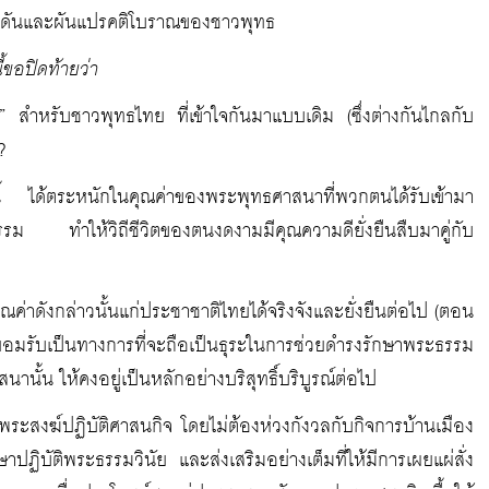
ากดดันและผันแปรคติโบราณของชาวพุทธ
ี้ขอปิดท้ายว่า
” สำหรับชาวพุทธไทย ที่เข้าใจกันมาแบบเดิม (ซึ่งต่างกันไกลกับ
?
นี้ ได้ตระหนักในคุณค่าของพระพุทธศาสนาที่พวกตนได้รับเข้ามา
รรม ทำให้วิถีชีวิตของตนงดงามมีคุณความดียั่งยืนสืบมาคู่กับ
ณค่าดังกล่าวนั้นแก่ประชาชาติไทยได้จริงจังและยั่งยืนต่อไป (ตอน
อมรับเป็นทางการที่จะถือเป็นธุระในการช่วยดำรงรักษาพระธรรม
านั้น ให้คงอยู่เป็นหลักอย่างบริสุทธิ์บริบูรณ์ต่อไป
้พระสงฆ์ปฏิบัติศาสนกิจ โดยไม่ต้องห่วงกังวลกับกิจการบ้านเมือง
กษาปฏิบัติพระธรรมวินัย และส่งเสริมอย่างเต็มที่ให้มีการเผยแผ่สั่ง