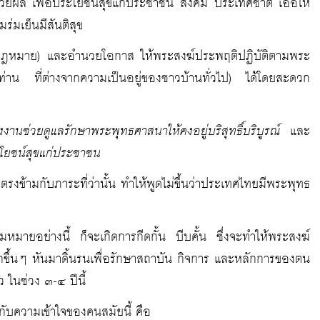
ยผล เพื่อประโยชน์สุขแก่ประชาชน สังคม ประเทศชาติ เอื้อให้
่มเย็นมีสันติสุข
่นด้วยกฎหมาย) และอำนวยโอกาส ให้พระสงฆ์ประพฤติปฏิบัติตามพระ
งท่าน ที่ต่างจากความเป็นอยู่ของชาวบ้านทั่วไป) ได้โดยสะดวก
งานช่วยดูแลรักษาพระพุทธศาสนาให้คงอยู่บริสุทธิ์บริบูรณ์
และ
โยชน์สุขแก่ประชาชน
่ตรงข้ามกับภาระที่ว่านั้น ทำให้พูดไม่ขึ้นว่าประเทศไทยมีพระพุทธ
ามหมายอย่างนี้ ก็จะเกิดการกีดกั้น บีบคั้น ซึ่งจะทำให้พระสงฆ์
้นๆ หันมาดิ้นรนเพื่อรักษาสถาบัน กิจการ และหลักการของตน
ว ในช่วง ๓-๔ ปีนี้
ามกับความเข้าใจของคนสมัยนี้ คือ