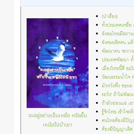
(นำเรื่อง)
ทั้งประเทศเหยื่
สังคมไทยมีสถาน
สังคมผลิตคน แล้ว
พัฒนาคน จะวางเ
ประเทศพัฒนา ทั้งท
เมืองไทยนี้ดี อะ
วัฒนธรรมน้ำใจ ทำ
มัวหวังพึ่ง ขอผล
ระวัง! ถ้าไม่พัฒ
ถ้ามัวอ่อนแอ เอา
รู้จักไทย เข้าใจฝรั
จะอยู่อย่างเป็นเหยื่อ หรือขึ้น
คนไทยต้องมีปัญญา
เหนือไปนำเขา
ต้องมีปัญญาเลิศ 