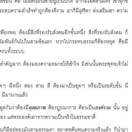
เมตตา
ข้อนี้ คือ เมื่อคนอื่นเขาอยู่เป็นปกติ เราก็มี
ไมตรี เขาทุกข์
มุทิตา
ประสบความสำเร็จทำถูกต้องดีงาม เราก็มี
ส่งเสริมเขา ความ
พียงพอ ต้องมีสิ่งที่รองรับสังคมอีกชั้นหนึ่ง สิ่งที่รองรับสังคม ก็
ย์สัมพันธ์กันไปในสามข้อแรก หากไปกระทบธรรมก็ต้องหยุด คือมี
้ครบทั้งระบบ
ดนี้สำคัญมาก ต้องมองความหมายให้เข้าใจ มิเช่นนั้นพระพุทธเจ้าไม่
ดๆ มีหนึ่ง สอง สาม สี่ ต้องมาเป็นชุดๆ หรือเป็นระดับขั้น นี่
้ มีมานานแล้ว
พูดกันว่าต้องมี
ดุลยภาพ
ต้องบูรณาการ ต้องเป็น
องค์รวม
นั้น อยู่
มาเอง แต่พระองค์เอาจากความเป็นจริงในธรรมชาติ
ิงมันก็มีอยู่ของมันตามธรรมดา ตถาคตค้นพบความจริงแล้ว ก็นำมา