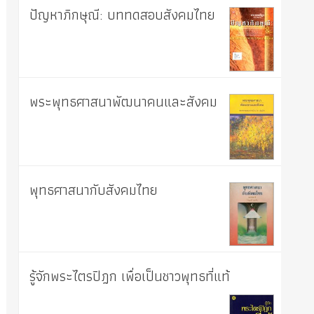
ปัญหาภิกษุณี: บททดสอบสังคมไทย
พระพุทธศาสนาพัฒนาคนและสังคม
พุทธศาสนากับสังคมไทย
รู้จักพระไตรปิฎก เพื่อเป็นชาวพุทธที่แท้