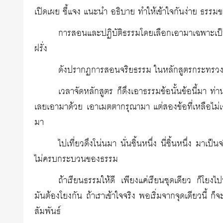
เปิดเผย ชี้แจง แนะนำ อธิบาย ทำให้เข้าใจกันง่าย ธรร
การสอนและปฏิบัติธรรมโดยเลือกเอามาเฉพาะเป็น
ฝรั่ง
ดังปรากฏการสอนจริยธรรม ในหลักสูตรกระทรวงศ
เวลาจัดหลักสูตร ก็ดึงเอาธรรมข้อนั้นข้อนี้มา ท
เลยเอามาด้วย เอาเมตตากรุณามา แต่สองข้อที่เหลือไม่เ
มา
ไปเที่ยวดึงโน่นมา นั่นชิ้นหนึ่ง นี่ชิ้นหนึ่ง มาเป็น
ไม่ครบกระบวนของธรรม
ถ้าเรียนธรรมให้ดี เพียงแค่เรียนชุดเดียว ก็โยงไป
มันต้องโยงกัน ถ้าเราเข้าใจจริง พอเริ่มจากจุดเดียวนี้ 
สัมพันธ์