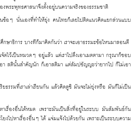
มของพระพุทธศาสนาจึงตั้งอยู่บนความจริงของธรรมชาติ
ข้อๆ นั่นเองที่ทำให้ยุ่ง คนไทยก็เลยไปติดแนวคิดแยกส่วนแบบ
ึกษาธิการ บางทีก็มาคิดกันว่า เราจะเอาธรรมะข้อไหนมาสอนดี
่านจัดไว้เป็นหมวดๆ อยู่แล้ว แต่เราไปดึงเอาเมตตามา กรุณาก็ชอบ
อา สตินั้นสำคัญนัก ก็เอาสติมา แต่สัมปชัญญะว่ายากไป ก็ไม่เอา
จริยธรรมที่เราเล่าเรียนกัน แล้วคิดดูซิ มันจะไม่ยุ่งหรือ มันก็ไม่เป็น
หาเรื่องอื่นได้หมด เพราะมันเป็นสิ่งที่อยู่ในระบบ มันสัมพันธ์กัน
ก็จะโยงไปหาเรื่องอื่นๆ ได้ แจ่มแจ้งไปด้วยกัน เพราะเป็นระบบความ