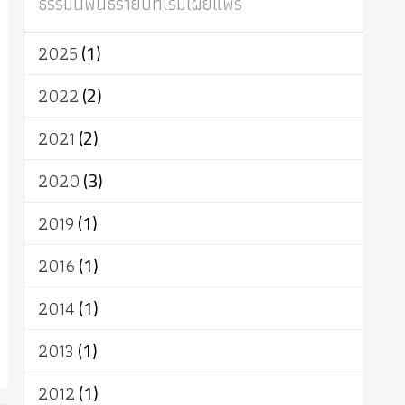
ธรรมนิพนธ์รายปีที่เริ่มเผยแพร่
ผู้บริโภค
ธรรมาธิปไตย
จักร
การแยกรัฐกับศาสนา
ธรรมชาติ
2025
(1)
เทคโนโลยี
คณะสงฆ์
การบวช
สิทธิ
พุทธบริษัท
เยาวชน
อาสาฬหบูชา
2022
(2)
พระเวท
มหายาน
อัตถะ
วัตถุเสพ
2021
(2)
วัฒนธรรม
เทวดา
ปราโมทย์
2020
(3)
2019
(1)
2016
(1)
2014
(1)
2013
(1)
2012
(1)