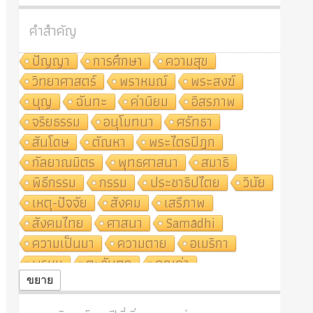
คำสำคัญ
ปัญญา
การศึกษา
ความสุข
วิทยาศาสตร์
พราหมณ์
พระสงฆ์
บุญ
ฉันทะ
ค่านิยม
อิสรภาพ
จริยธรรม
อนุโมทนา
ศรัทธา
สันโดษ
ตัณหา
พระไตรปิฎก
กัลยาณมิตร
พุทธศาสนา
สมาธิ
พิธีกรรม
กรรม
ประชาธิปไตย
วินัย
เหตุ-ปัจจัย
สังคม
เสรีภาพ
สังคมไทย
ศาสนา
Samādhi
ความเป็นมา
ความตาย
อเมริกา
พรหม
ตะวันตก
คุณค่า
ปฏิจจสมุปบาท
ศีล
อุตสาหกรรม
ขยาย
สถาบันสงฆ์
ศาสนาประจำชาติ
อินเดีย