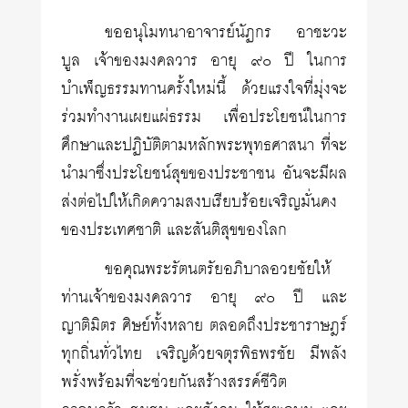
ขออนุโมทนาอาจารย์นัฏกร อาชะวะ
บูล เจ้าของมงคลวาร อายุ ๙๐ ปี ในการ
บำเพ็ญธรรมทานครั้งใหม่นี้ ด้วยแรงใจที่มุ่งจะ
ร่วมทำงานเผยแผ่ธรรม เพื่อประโยชน์ในการ
ศึกษาและปฏิบัติตามหลักพระพุทธศาสนา ที่จะ
นำมาซึ่งประโยชน์สุขของประชาชน อันจะมีผล
ส่งต่อไปให้เกิดความสงบเรียบร้อยเจริญมั่นคง
ของประเทศชาติ และสันติสุขของโลก
ขอคุณพระรัตนตรัยอภิบาลอวยชัยให้
ท่านเจ้าของมงคลวาร อายุ ๙๐ ปี และ
ญาติมิตร ศิษย์ทั้งหลาย ตลอดถึงประชาราษฎร์
ทุกถิ่นทั่วไทย เจริญด้วยจตุรพิธพรชัย มีพลัง
พรั่งพร้อมที่จะช่วยกันสร้างสรรค์ชีวิต