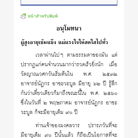
หน้าสำหรับพิมพ์
อนุโมทนา
ผู้สูงอายุเข้มแข็ง แผ่แรงใจให้สดใสไปทั่ว
เวลาผ่านไปๆ ตามธรรมดาของมัน แต่
ปรากฏแก่คนจำนวนมากว่ารวดเร็วยิ่งนัก เมื่อ
วัดญาณเวศกวันเริ่มต้นใน พ.ศ. ๒๕๓๒
อาจารย์นัฏกร อาชะวะบูล มีอายุ ๖๒ ปี รู้สึก
กันว่าเดี๋ยวเดียวก็มาถึงขณะนี้ใน พ.ศ. ๒๕๖๐
ซึ่งในวันที่ ๒ พฤษภาคม อาจารย์นัฏกร อาชะ
วะบูล ก็จะมีอายุเต็ม ๙๐ ปี
ท่านเจ้าของมงคลวาร ปรารภวันที่จะ
มีอายุเต็ม ๙๐ ปีนั้นแล้ว ก็ถือเป็นโอกาสที่จะ