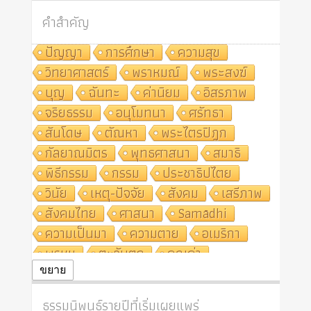
คำสำคัญ
ปัญญา
การศึกษา
ความสุข
วิทยาศาสตร์
พราหมณ์
พระสงฆ์
บุญ
ฉันทะ
ค่านิยม
อิสรภาพ
จริยธรรม
อนุโมทนา
ศรัทธา
สันโดษ
ตัณหา
พระไตรปิฎก
กัลยาณมิตร
พุทธศาสนา
สมาธิ
พิธีกรรม
กรรม
ประชาธิปไตย
วินัย
เหตุ-ปัจจัย
สังคม
เสรีภาพ
สังคมไทย
ศาสนา
Samādhi
ความเป็นมา
ความตาย
อเมริกา
พรหม
ตะวันตก
คุณค่า
ปฏิจจสมุปบาท
ศีล
อุตสาหกรรม
ขยาย
สถาบันสงฆ์
ศาสนาประจำชาติ
ธรรมนิพนธ์รายปีที่เริ่มเผยแพร่