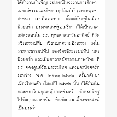
ได้ทำงานบำเพ็ญประโยชน์ในวงงานการศึกษา
เผยแผ่ธรรมและกิจการอุปถัมภ์บำรุงพระพุทธ
ศาสนา เท่าที่พอทราบ ตั้งแต่ยังอยู่ในเมือง
นิวยอร์ก ประเทศสหรัฐอเมริกา ก็ได้เป็นอาสา
สมัครสอนใน ร.ร. พุทธศาสนาวันอาทิตย์ ที่วัด
วชิรธรรมปทีป เขียนบทความอิงธรรม ลงใน
วารสารธรรมปทีป ของวัดวชิรธรรมปทีป นคร
นิวยอร์ก และเป็นอาสาสมัครสอนภาษาไทย ที่
ร.ร. ของศูนย์วัฒนธรรมไทย แห่งนครนิวยอร์ก
ระหว่าง พ.ศ. ๒๕๓๑-๒๕๓๖ ครั้นกลับมา
เมืองไทยแล้ว เริ่มแต่ปี ๒๕๓๖ นั้น ก็ได้ร่วมใน
คณะของโยมคุณหญิงกระจ่างศรี รักตะกนิษฐ
ไปวัดญาณเวศกวัน จัดภัตถวายเลี้ยงพระสงฆ์
เป็นประจำ