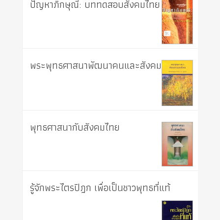
ปัญหาภิกษุณี: บททดสอบสังคมไทย
พระพุทธศาสนาพัฒนาคนและสังคม
พุทธศาสนากับสังคมไทย
รู้จักพระไตรปิฎก เพื่อเป็นชาวพุทธที่แท้