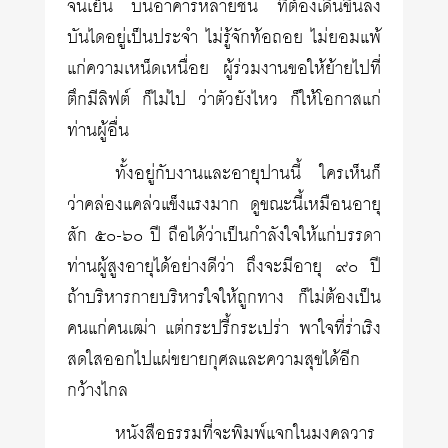
จนเย็น บนอาคารหลายชั้น ที่ต้องเดินขึ้นลง
บันไดอยู่เป็นประจำ ไม่รู้จักท้อถอย ไม่ยอมแพ้
แก่ความเหน็ดเหนื่อย ผู้ร่วมงานขอให้ย้ายไปที่
ตึกมีลิฟต์ ก็ไม่ไป ว่าตัวยังไหว ก็ให้โอกาสแก่
ท่านผู้อื่น
ทั้งอยู่กับงานและอายุปานนี้ ใครเห็นก็
ว่าคล่องแคล่วแข็งแรงมาก ดูขณะนี้เหมือนอายุ
สัก ๕๐-๖๐ ปี ถือได้ว่าเป็นกำลังใจให้แก่บรรดา
ท่านผู้สูงอายุได้อย่างดีว่า ถึงจะมีอายุ ๙๐ ปี
ถ้าบริหารกายบริหารใจให้ถูกทาง ก็ไม่ต้องเป็น
คนแก่คนเฒ่า แต่กระปรี้กระเปร่า พาใจที่ร่าเริง
สดใสออกไปแผ่ขยายกุศลและความสุขได้อีก
กว้างไกล
หนังสือธรรมที่จะพิมพ์แจกในมงคลวาร