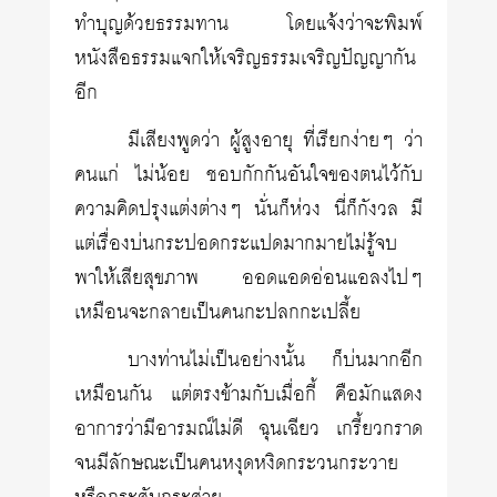
ทำบุญด้วยธรรมทาน โดยแจ้งว่าจะพิมพ์
หนังสือธรรมแจกให้เจริญธรรมเจริญปัญญากัน
อีก
มีเสียงพูดว่า ผู้สูงอายุ ที่เรียกง่ายๆ ว่า
คนแก่ ไม่น้อย ชอบกักกันอันใจของตนไว้กับ
ความคิดปรุงแต่งต่างๆ นั่นก็ห่วง นี่ก็กังวล มี
แต่เรื่องบ่นกระปอดกระแปดมากมายไม่รู้จบ
พาให้เสียสุขภาพ ออดแอดอ่อนแอลงไปๆ
เหมือนจะกลายเป็นคนกะปลกกะเปลี้ย
บางท่านไม่เป็นอย่างนั้น ก็บ่นมากอีก
เหมือนกัน แต่ตรงข้ามกับเมื่อกี้ คือมักแสดง
อาการว่ามีอารมณ์ไม่ดี ฉุนเฉียว เกรี้ยวกราด
จนมีลักษณะเป็นคนหงุดหงิดกระวนกระวาย