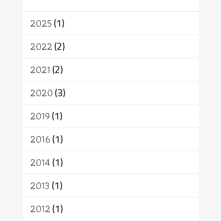
อินเดีย
ผู้บริโภค
ธรรมาธิปไตย
จักร
การแยกรัฐกับศาสนา
ธรรมชาติ
2025
(1)
เทคโนโลยี
คณะสงฆ์
การบวช
สิทธิ
พุทธบริษัท
เยาวชน
2022
(2)
อาสาฬหบูชา
พระเวท
มหายาน
2021
(2)
อัตถะ
วัตถุเสพ
วัฒนธรรม
เทวดา
ปราโมทย์
2020
(3)
2019
(1)
2016
(1)
2014
(1)
2013
(1)
2012
(1)