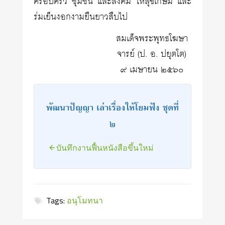
ครอบครัว ชุมชน และสังคม ให้สุขเกษม และ
ร่มเย็นงอกงามยืนยาวสืบไป
สมเด็จพระพุทธโฆษา
จารย์ (ป. อ. ปยุตโต)
๙ เมษายน ๒๕๖๐
พัฒนาปัญญา เล่าเรื่องให้โยมฟัง ชุดที่
๒
บันทึกงานฟื้นหนังสือขึ้นใหม่
Tags:
อนุโมทนา