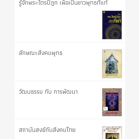
รู้จักพระไตรปิฎก เพื่อเป็นชาวพุทธที่แท้
ลักษณะสังคมพุทธ
วัฒนธรรม กับ การพัฒนา
สถาบันสงฆ์กับสังคมไทย