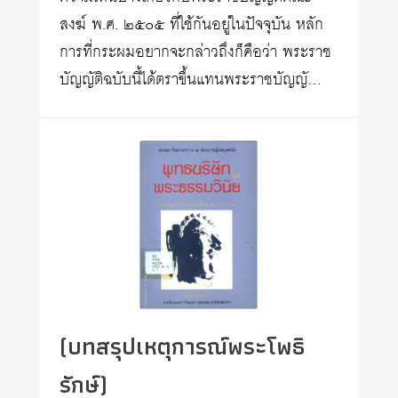
สงฆ์ พ.ศ. ๒๕๐๕ ที่ใช้กันอยู่ในปัจจุบัน หลัก
การที่กระผมอยากจะกล่าวถึงก็คือว่า พระราช
บัญญัติฉบับนี้ได้ตราขึ้นแทนพระราชบัญญั…
(บทสรุปเหตุการณ์พระโพธิ
รักษ์)