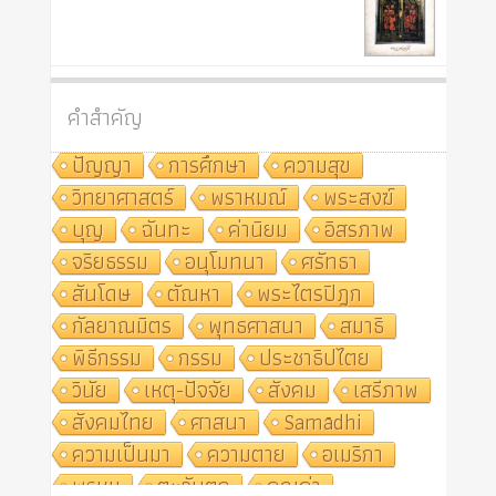
คำสำคัญ
ปัญญา
การศึกษา
ความสุข
วิทยาศาสตร์
พราหมณ์
พระสงฆ์
บุญ
ฉันทะ
ค่านิยม
อิสรภาพ
จริยธรรม
อนุโมทนา
ศรัทธา
สันโดษ
ตัณหา
พระไตรปิฎก
กัลยาณมิตร
พุทธศาสนา
สมาธิ
พิธีกรรม
กรรม
ประชาธิปไตย
วินัย
เหตุ-ปัจจัย
สังคม
เสรีภาพ
สังคมไทย
ศาสนา
Samādhi
ความเป็นมา
ความตาย
อเมริกา
พรหม
ตะวันตก
คุณค่า