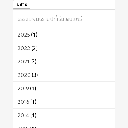
ปฏิจจสมุปบาท
ศีล
อุตสาหกรรม
ขยาย
สถาบันสงฆ์
ศาสนาประจำชาติ
ธรรมนิพนธ์รายปีที่เริ่มเผยแพร่
อินเดีย
ผู้บริโภค
ธรรมาธิปไตย
จักร
การแยกรัฐกับศาสนา
ธรรมชาติ
2025
(1)
เทคโนโลยี
คณะสงฆ์
การบวช
สิทธิ
พุทธบริษัท
เยาวชน
2022
(2)
อาสาฬหบูชา
พระเวท
มหายาน
2021
(2)
อัตถะ
วัตถุเสพ
วัฒนธรรม
เทวดา
ปราโมทย์
2020
(3)
2019
(1)
2016
(1)
2014
(1)