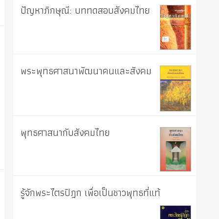
ปัญหาภิกษุณี: บททดสอบสังคมไทย
พระพุทธศาสนาพัฒนาคนและสังคม
พุทธศาสนากับสังคมไทย
รู้จักพระไตรปิฎก เพื่อเป็นชาวพุทธที่แท้