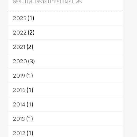
ธรรมนิพนธ์รายปีที่เริ่มเผยแพร่
ผู้บริโภค
ธรรมาธิปไตย
จักร
การแยกรัฐกับศาสนา
ธรรมชาติ
2025
(1)
เทคโนโลยี
คณะสงฆ์
การบวช
สิทธิ
พุทธบริษัท
เยาวชน
อาสาฬหบูชา
2022
(2)
พระเวท
มหายาน
อัตถะ
วัตถุเสพ
2021
(2)
วัฒนธรรม
เทวดา
ปราโมทย์
2020
(3)
2019
(1)
2016
(1)
2014
(1)
2013
(1)
2012
(1)