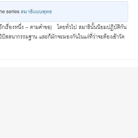
 the series
สมาธิแบบพุทธ
รื่องหนึ่ง – ตามคำขอ) โดยทั่วไป สมาธินั้นนิยมปฏิบัติกัน
สสนากรรมฐาน และก็มักจะมองกันในแง่ที่ว่าจะต้องเข้าวัด