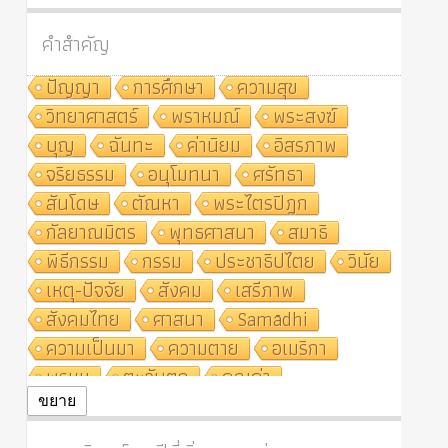
คำสำคัญ
ปัญญา
การศึกษา
ความสุข
วิทยาศาสตร์
พราหมณ์
พระสงฆ์
บุญ
ฉันทะ
ค่านิยม
อิสรภาพ
จริยธรรม
อนุโมทนา
ศรัทธา
สันโดษ
ตัณหา
พระไตรปิฎก
กัลยาณมิตร
พุทธศาสนา
สมาธิ
พิธีกรรม
กรรม
ประชาธิปไตย
วินัย
เหตุ-ปัจจัย
สังคม
เสรีภาพ
สังคมไทย
ศาสนา
Samādhi
ความเป็นมา
ความตาย
อเมริกา
พรหม
ตะวันตก
คุณค่า
ปฏิจจสมุปบาท
ศีล
อุตสาหกรรม
ขยาย
สถาบันสงฆ์
ศาสนาประจำชาติ
อินเดีย