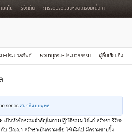
มเห็น
รู้จักกัน
การรวบรวมและจัดเตรียมเนื้อหา
รม-ประมวลศัพท์
พจนานุกรม-ประมวลธรรม
ผู้อื่นเขียนถึง
ุล
9
 the series
สมาธิแบบพุทธ
์ ๕ เป็นหัวข้อธรรมสำคัญในการปฏิบัติธรรม ได้แก่ ศรัทธา วิริยะ
กับ ปัญญา ศรัทธาเป็นความเชื่อ ใจโน้มไป มีความซาบซึ้ง