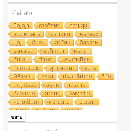
คำสำคัญ
ปัญญา
การศึกษา
ความสุข
วิทยาศาสตร์
พราหมณ์
พระสงฆ์
บุญ
ฉันทะ
ค่านิยม
อิสรภาพ
จริยธรรม
อนุโมทนา
ศรัทธา
สันโดษ
ตัณหา
พระไตรปิฎก
กัลยาณมิตร
พุทธศาสนา
สมาธิ
พิธีกรรม
กรรม
ประชาธิปไตย
วินัย
เหตุ-ปัจจัย
สังคม
เสรีภาพ
สังคมไทย
ศาสนา
Samādhi
ความเป็นมา
ความตาย
อเมริกา
พรหม
ตะวันตก
คุณค่า
ปฏิจจสมุปบาท
ศีล
อุตสาหกรรม
ขยาย
สถาบันสงฆ์
ศาสนาประจำชาติ
อินเดีย