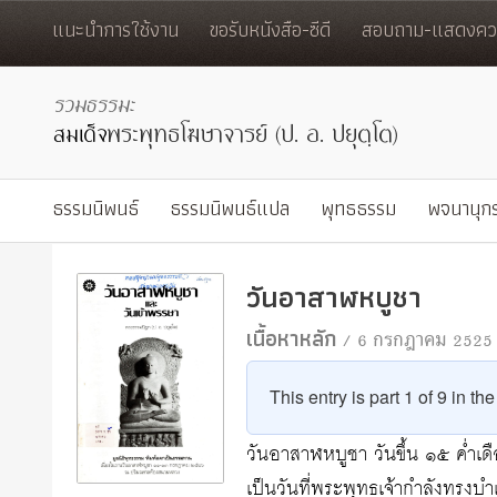
แนะนำการใช้งาน
ขอรับหนังสือ-ซีดี
สอบถาม-แสดงควา
ธรรมนิพนธ์
ธรรมนิพนธ์แปล
พุทธธรรม
พจนานุก
วันอาสาฬหบูชา
เนื้อหาหลัก
/ 6 กรกฎาคม 2525
This entry is part 1 of 9 in th
วันอาสาฬหบูชา วันขึ้น ๑๕ ค่ำ
เป็นวันที่พระพุทธเจ้ากำลังทรงบำเ