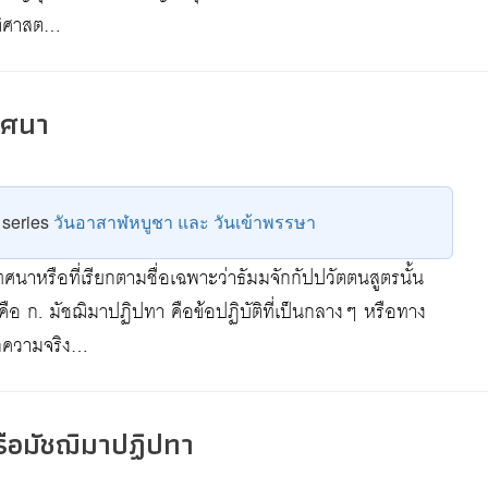
ัติศาสต…
ทศนา
e series
วันอาสาฬหบูชา และ วันเข้าพรรษา
หรือที่เรียกตามชื่อเฉพาะว่าธัมมจักกัปปวัตตนสูตรนั้น
 ก. มัชฌิมาปฏิปทา คือข้อปฏิบัติที่เป็นกลางๆ หรือทาง
ักความจริง…
ือมัชฌิมาปฏิปทา