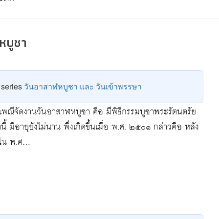
หบูชา
e series
วันอาสาฬหบูชา และ วันเข้าพรรษา
พณีจัดงานวันอาสาฬหบูชา คือ มีพิธีกรรมบูชาพระรัตนตรัย
มีอายุยังไม่นาน พึ่งเกิดขึ้นเมื่อ พ.ศ. ๒๕๐๑ กล่าวคือ หลัง
ใน พ.ศ…