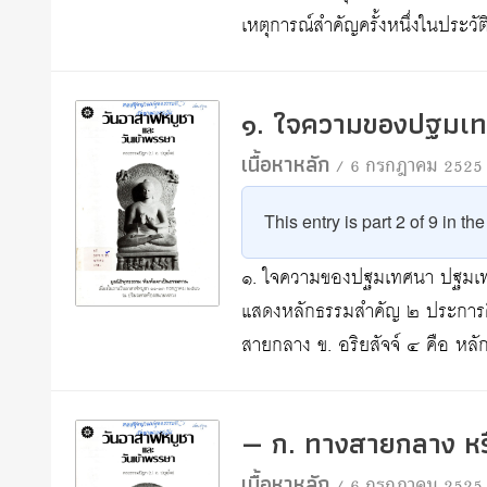
เหตุการณ์สำคัญครั้งหนึ่งในประว
๑. ใจความของปฐมเ
เนื้อหาหลัก
/ 6 กรกฎาคม 2525
This entry is part 2 of 9 in th
๑. ใจความของปฐมเทศนา ปฐมเทศนา
แสดงหลักธรรมสำคัญ ๒ ประการคือ
สายกลาง ข. อริยสัจจ์ ๔ คือ หล
— ก. ทางสายกลาง หร
เนื้อหาหลัก