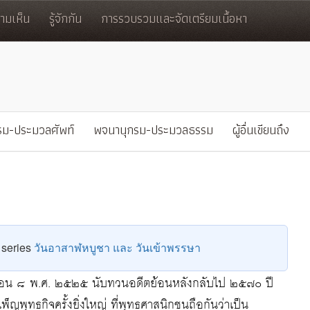
มเห็น
รู้จักกัน
การรวบรวมและจัดเตรียมเนื้อหา
รม-ประมวลศัพท์
พจนานุกรม-ประมวลธรรม
ผู้อื่นเขียนถึง
e series
วันอาสาฬหบูชา และ วันเข้าพรรษา
เดือน ๘ พ.ศ. ๒๕๒๕ นับทวนอดีตย้อนหลังกลับไป ๒๕๗๐ ปี
พ็ญพุทธกิจครั้งยิ่งใหญ่ ที่พุทธศาสนิกชนถือกันว่าเป็น