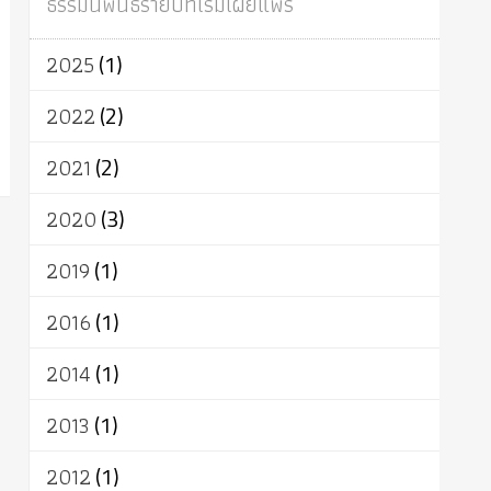
ธรรมนิพนธ์รายปีที่เริ่มเผยแพร่
ผู้บริโภค
ธรรมาธิปไตย
จักร
การแยกรัฐกับศาสนา
ธรรมชาติ
2025
(1)
เทคโนโลยี
คณะสงฆ์
การบวช
สิทธิ
พุทธบริษัท
เยาวชน
อาสาฬหบูชา
2022
(2)
พระเวท
มหายาน
อัตถะ
วัตถุเสพ
2021
(2)
วัฒนธรรม
เทวดา
ปราโมทย์
2020
(3)
2019
(1)
2016
(1)
2014
(1)
2013
(1)
2012
(1)