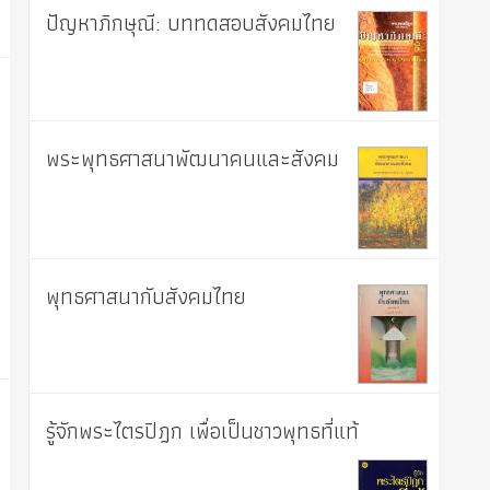
ปัญหาภิกษุณี: บททดสอบสังคมไทย
พระพุทธศาสนาพัฒนาคนและสังคม
พุทธศาสนากับสังคมไทย
รู้จักพระไตรปิฎก เพื่อเป็นชาวพุทธที่แท้