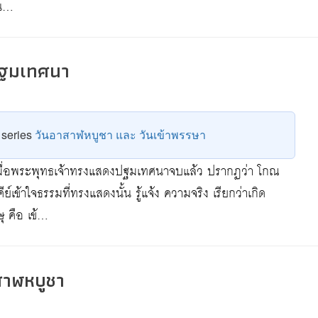
็น…
ฐมเทศนา
e series
วันอาสาฬหบูชา และ วันเข้าพรรษา
ื่อพระพุทธเจ้าทรงแสดงปฐมเทศนาจบแล้ว ปรากฏว่า โกณ
์เข้าใจธรรมที่ทรงแสดงนั้น รู้แจ้ง ความจริง เรียกว่าเกิด
ุ คือ เข้…
าฬหบูชา