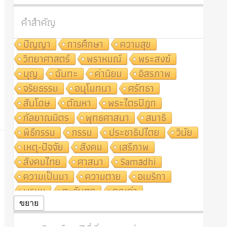
คำสำคัญ
ปัญญา
การศึกษา
ความสุข
วิทยาศาสตร์
พราหมณ์
พระสงฆ์
บุญ
ฉันทะ
ค่านิยม
อิสรภาพ
จริยธรรม
อนุโมทนา
ศรัทธา
สันโดษ
ตัณหา
พระไตรปิฎก
กัลยาณมิตร
พุทธศาสนา
สมาธิ
พิธีกรรม
กรรม
ประชาธิปไตย
วินัย
เหตุ-ปัจจัย
สังคม
เสรีภาพ
สังคมไทย
ศาสนา
Samādhi
ความเป็นมา
ความตาย
อเมริกา
พรหม
ตะวันตก
คุณค่า
ปฏิจจสมุปบาท
ศีล
อุตสาหกรรม
ขยาย
สถาบันสงฆ์
ศาสนาประจำชาติ
อินเดีย