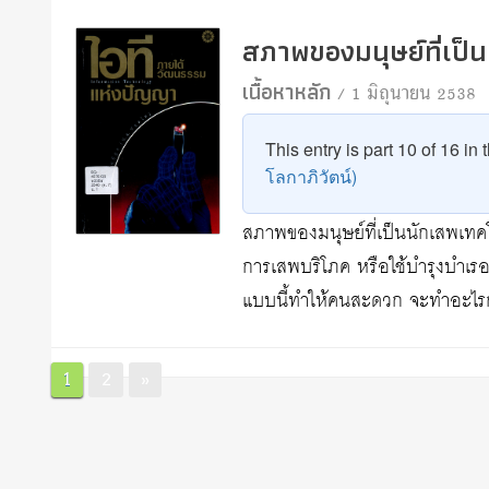
สภาพของมนุษย์ที่เป็
เนื้อหาหลัก
/ 1 มิถุนายน 2538
This entry is part 10 of 16 in
โลกาภิวัตน์)
สภาพของมนุษย์ที่เป็นนักเสพเทค
การเสพบริโภค หรือใช้บำรุงบำเรอ
แบบนี้ทำให้คนสะดวก จะทำอะไร
Posts
Page
Page
1
2
»
pagination