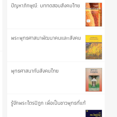
ปัญหาภิกษุณี: บททดสอบสังคมไทย
พระพุทธศาสนาพัฒนาคนและสังคม
พุทธศาสนากับสังคมไทย
รู้จักพระไตรปิฎก เพื่อเป็นชาวพุทธที่แท้