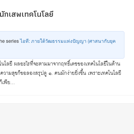
นนักเสพเทคโนโลยี
 the series
ไอที: ภายใต้วัฒธรรมแห่งปัญญา (ศาสนากับยุค
โนโลยี ผลอะไรที่จะตามมาจากฤทธิ์เดชของเทคโนโลยีในด้าน
ความสุขก็ขอลองสรุปดู ๑. คนมักง่ายยิ่งขึ้น เพราะเทคโนโลยี
ก็เพีย…