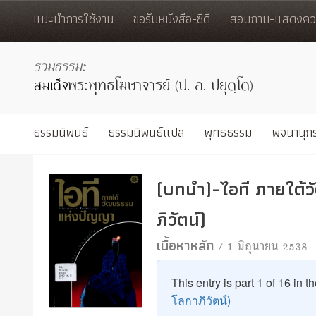
แนะนำการใช้งาน
ขอรับหนังสือ-ซีดี
สอบถาม-แสดงควา
ธรรมนิพนธ์
ธรรมนิพนธ์แปล
พุทธธรรม
พจนานุก
(บทนำ)-ไอที ภายใต้
ภิวัตน์)
เนื้อหาหลัก
/ 1 มิถุนายน 2538
This entry is part 1 of 16 in t
โลกาภิวัตน์)