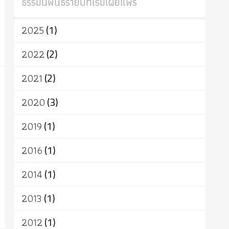
ธรรมนิพนธ์รายปีที่เริ่มเผยแพร่
ผู้บริโภค
ธรรมาธิปไตย
จักร
การแยกรัฐกับศาสนา
ธรรมชาติ
2025
(1)
เทคโนโลยี
คณะสงฆ์
การบวช
สิทธิ
พุทธบริษัท
เยาวชน
อาสาฬหบูชา
2022
(2)
พระเวท
มหายาน
อัตถะ
วัตถุเสพ
2021
(2)
วัฒนธรรม
เทวดา
ปราโมทย์
2020
(3)
2019
(1)
2016
(1)
2014
(1)
2013
(1)
2012
(1)