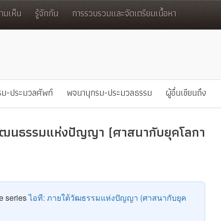
มเห็น
รู้จักกัน
การรวบรวมและจัดเตรียมเนื้อหา
รม-ประมวลศัพท์
พจนานุกรม-ประมวลธรรม
ผู้อื่นเขียนถึง
วัฒนธรรมแห่งปัญญา (ศาสนากับยุคโลกา
he series
ไอที: ภายใต้วัฒธรรมแห่งปัญญา (ศาสนากับยุค