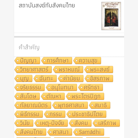
สถาบันสงฆ์กับสังคมไทย
คำสำคัญ
ปัญญา
การศึกษา
ความสุข
วิทยาศาสตร์
พราหมณ์
พระสงฆ์
บุญ
ฉันทะ
ค่านิยม
อิสรภาพ
จริยธรรม
อนุโมทนา
ศรัทธา
สันโดษ
ตัณหา
พระไตรปิฎก
กัลยาณมิตร
พุทธศาสนา
สมาธิ
พิธีกรรม
กรรม
ประชาธิปไตย
วินัย
เหตุ-ปัจจัย
สังคม
เสรีภาพ
สังคมไทย
ศาสนา
Samādhi