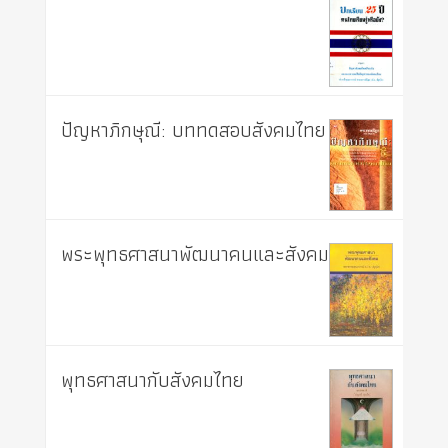
ปัญหาภิกษุณี: บททดสอบสังคมไทย
พระพุทธศาสนาพัฒนาคนและสังคม
พุทธศาสนากับสังคมไทย