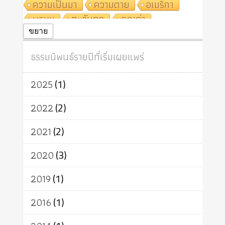
ความเป็นมา
ความตาย
อเมริกา
พรหม
ตะวันตก
คุณค่า
ปฏิจจสมุปบาท
ศีล
อุตสาหกรรม
ขยาย
สถาบันสงฆ์
ศาสนาประจำชาติ
ธรรมนิพนธ์รายปีที่เริ่มเผยแพร่
อินเดีย
ผู้บริโภค
ธรรมาธิปไตย
จักร
การแยกรัฐกับศาสนา
ธรรมชาติ
2025
(1)
เทคโนโลยี
คณะสงฆ์
การบวช
สิทธิ
พุทธบริษัท
เยาวชน
2022
(2)
อาสาฬหบูชา
พระเวท
มหายาน
2021
(2)
อัตถะ
วัตถุเสพ
วัฒนธรรม
เทวดา
ปราโมทย์
2020
(3)
2019
(1)
2016
(1)