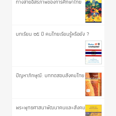
ทางสายอิสรภาพของการศึกษาไทย
บทเรียน ๒๕ ปี คนไทยเรียนรู้หรือยัง ?
ปัญหาภิกษุณี: บททดสอบสังคมไทย
พระพุทธศาสนาพัฒนาคนและสังคม