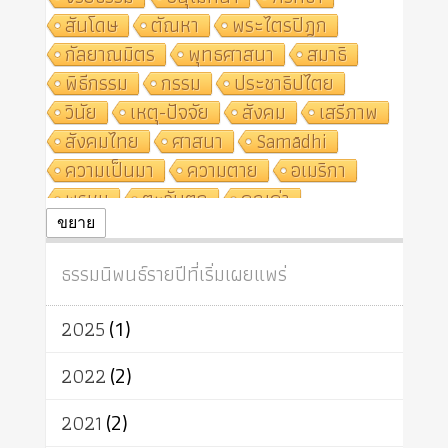
สันโดษ
ตัณหา
พระไตรปิฎก
กัลยาณมิตร
พุทธศาสนา
สมาธิ
พิธีกรรม
กรรม
ประชาธิปไตย
วินัย
เหตุ-ปัจจัย
สังคม
เสรีภาพ
สังคมไทย
ศาสนา
Samādhi
ความเป็นมา
ความตาย
อเมริกา
พรหม
ตะวันตก
คุณค่า
ปฏิจจสมุปบาท
ศีล
อุตสาหกรรม
ขยาย
สถาบันสงฆ์
ศาสนาประจำชาติ
ธรรมนิพนธ์รายปีที่เริ่มเผยแพร่
อินเดีย
ผู้บริโภค
ธรรมาธิปไตย
จักร
การแยกรัฐกับศาสนา
ธรรมชาติ
2025
(1)
เทคโนโลยี
คณะสงฆ์
การบวช
สิทธิ
พุทธบริษัท
เยาวชน
2022
(2)
อาสาฬหบูชา
พระเวท
มหายาน
2021
(2)
อัตถะ
วัตถุเสพ
วัฒนธรรม