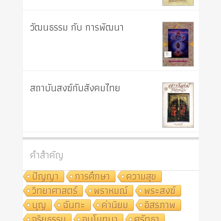
วัฒนธรรม กับ การพัฒนา
สถาบันสงฆ์กับสังคมไทย
คำสำคัญ
ปัญญา
การศึกษา
ความสุข
วิทยาศาสตร์
พราหมณ์
พระสงฆ์
บุญ
ฉันทะ
ค่านิยม
อิสรภาพ
จริยธรรม
อนุโมทนา
ศรัทธา