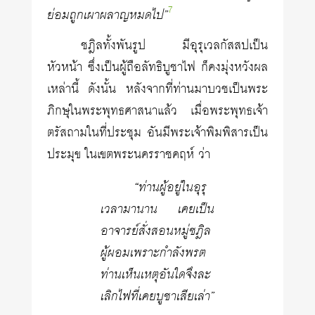
7
ย่อมถูกเผาผลาญหมดไป”
ชฎิลทั้งพันรูป มีอุรุเวลกัสสปเป็น
หัวหน้า ซึ่งเป็นผู้ถือลัทธิบูชาไฟ ก็คงมุ่งหวังผล
เหล่านี้ ดังนั้น หลังจากที่ท่านมาบวชเป็นพระ
ภิกษุในพระพุทธศาสนาแล้ว เมื่อพระพุทธเจ้า
ตรัสถามในที่ประชุม อันมีพระเจ้าพิมพิสารเป็น
ประมุข ในเขตพระนครราชคฤห์ ว่า
“ท่านผู้อยู่ในอุรุ
เวลามานาน เคยเป็น
อาจารย์สั่งสอนหมู่ชฎิล
ผู้ผอมเพราะกำลังพรต
ท่านเห็นเหตุอันใดจึงละ
เลิกไฟที่เคยบูชาเสียเล่า”