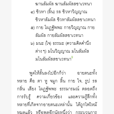
ฆานสัมผัส ฆานสัมผัสสชาเวทนา
๔) ชิวหา (ลิ้น) รส ชิวหาวิญญาณ
ชิวหาสัมผัส ชิวหาสัมผัสสชาเวทนา
๕) กาย โผฏฐัพพะ กายวิญญาณ กาย
สัมผัส กายสัมผัสสชาเวทนา
๖) มนะ (ใจ) ธรรมะ (ความคิดคำนึง
ต่างๆ) มโนวิญญาณ มโนสัมผัส
9
มโนสัมผัสสชาเวทนา
พูดให้สั้นลงไปอีกก็ว่า อายตนะทั้ง
หลาย คือ ตา หู จมูก ลิ้น กาย ใจ, รูป รส
กลิ่น เสียง โผฏฐัพพะ ธรรมารมณ์ ตลอดถึง
การรับรู้ ความเกี่ยวข้อง และความรู้สึกทั้ง
หลายที่เกิดจากอายตนะเหล่านั้น ได้ถูกไฟไหม้
หมดแล้ว หรือพูดอีกนัยหนึ่งว่า กระบวนการ