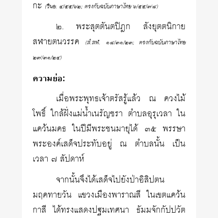
กะ
(วินย. ๔/๕๕/๖๒; ตรงกับฉบับภาษาไทย ๖/๕๕/๗๘)
๒. พระสุตตันตปิฎก สังยุตตนิกาย
สฬายตนวรรค
(สํ.สฬ. ๑๘/๓๑/๒๓; ตรงกับฉบับภาษาไทย
๒๗/๓๑/๒๔)
ความย่อ:
เมื่อพระพุทธเจ้าตรัสรู้แล้ว ณ ควงไม้
โพธิ์ ใกล้ฝั่งแม่น้ำเนรัญชรา ตำบลอุรุเวลา ใน
แคว้นมคธ ในปีมีพระชนมายุได้ ๓๕ พรรษา
พระองค์เสด็จประทับอยู่ ณ ตำบลนั้น เป็น
เวลา ๗ สัปดาห์
จากนั้นจึงได้เสด็จไปยังป่าอิสิปตน
มฤคทายวัน แขวงเมืองพาราณสี ในเขตแคว้น
กาสี ได้ทรงแสดงปฐมเทศนา ธัมมจักกัปปวัต