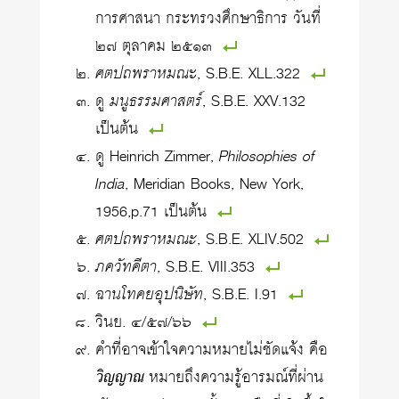
การศาสนา กระทรวงศึกษาธิการ วันที่
๒๗ ตุลาคม ๒๕๑๓
ศตปถพราหมณ
ะ, S.B.E. XLL.322
ดู
มนูธรรมศาสตร์
, S.B.E. XXV.132
เป็นต้น
ดู Heinrich Zimmer,
Philosophies of
India
, Meridian Books, New York,
1956,p.71 เป็นต้น
ศตปถพราหมณะ
, S.B.E. XLIV.502
ภควัทคีตา
, S.B.E. VIII.353
ฉานโทคยอุปนิษัท
, S.B.E. I.91
วินย. ๔/๕๗/๖๖
คำที่อาจเข้าใจความหมายไม่ชัดแจ้ง คือ
วิญญาณ
หมายถึงความรู้อารมณ์ที่ผ่าน