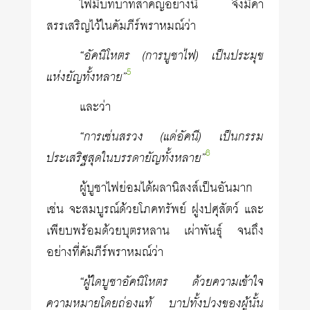
ไฟมีบทบาทสำคัญอย่างนี้ จึงมีคำ
สรรเสริญไว้ในคัมภีร์พราหมณ์ว่า
“อัคนิโหตร (การบูชาไฟ) เป็นประมุข
5
แห่งยัญทั้งหลาย”
และว่า
“การเซ่นสรวง (แด่อัคนี) เป็นกรรม
6
ประเสริฐสุดในบรรดายัญทั้งหลาย”
ผู้บูชาไฟย่อมได้ผลานิสงส์เป็นอันมาก
เช่น จะสมบูรณ์ด้วยโภคทรัพย์ ฝูงปศุสัตว์ และ
เพียบพร้อมด้วยบุตรหลาน เผ่าพันธุ์ จนถึง
อย่างที่คัมภีร์พราหมณ์ว่า
“ผู้ใดบูชาอัคนิโหตร ด้วยความเข้าใจ
ความหมายโดยถ่องแท้ บาปทั้งปวงของผู้นั้น