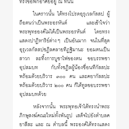
ทรงขอพักอาศัยอยู่ ณ ที่นั้น
ในคราวนั้น ได้ทรงโปรดอุรุเวลกัสสป ผู้
ถือตนว่าเป็นพระอรหันต์ และเข้าใจว่า
พระพุทธองค์ไม่ได้เป็นพระอรหันต์ โดยทรง
แสดงปาฏิหาริย์ต่างๆ เป็นอันมาก จนในที่สุด
อุรุเวลกัสสปชฎิลคลายทิฏฐิมานะ ยอมตนเป็น
สาวก ละทิ้งการบูชาไฟของตน ขอบรรพชา
อุปสมบท กับทั้งชฎิลผู้น้องชื่อนทีกัสสปะ
พร้อมด้วยบริวาร ๓๐๐ คน และคยากัสสปะ
พร้อมด้วยบริวาร ๒๐๐ คน ก็ได้ทูลขอบรรพชา
อุปสมบทด้วย
หลังจากนั้น พระพุทธเจ้าได้ทรงนำพระ
ภิกษุสงฆ์คณะใหม่ทั้งพันรูป เสด็จไปยังตำบลค
ยาสีสะ และ ณ ตำบลนี้ พระองค์ได้ทรงแสดง