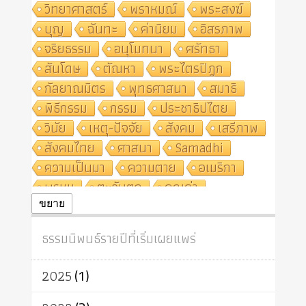
วิทยาศาสตร์
พราหมณ์
พระสงฆ์
บุญ
ฉันทะ
ค่านิยม
อิสรภาพ
จริยธรรม
อนุโมทนา
ศรัทธา
สันโดษ
ตัณหา
พระไตรปิฎก
กัลยาณมิตร
พุทธศาสนา
สมาธิ
พิธีกรรม
กรรม
ประชาธิปไตย
วินัย
เหตุ-ปัจจัย
สังคม
เสรีภาพ
สังคมไทย
ศาสนา
Samādhi
ความเป็นมา
ความตาย
อเมริกา
พรหม
ตะวันตก
คุณค่า
ปฏิจจสมุปบาท
ศีล
อุตสาหกรรม
ขยาย
สถาบันสงฆ์
ศาสนาประจำชาติ
ธรรมนิพนธ์รายปีที่เริ่มเผยแพร่
อินเดีย
ผู้บริโภค
ธรรมาธิปไตย
จักร
การแยกรัฐกับศาสนา
ธรรมชาติ
2025
(1)
เทคโนโลยี
คณะสงฆ์
การบวช