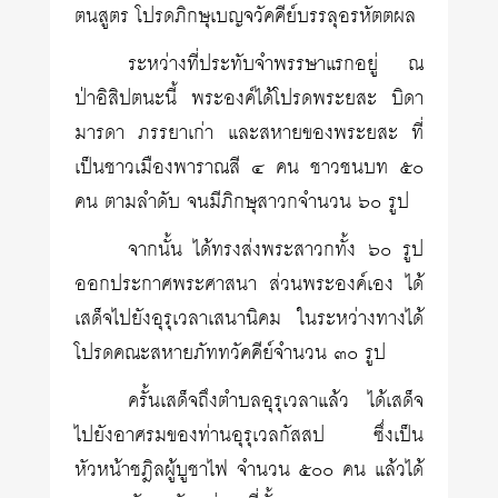
ตนสูตร โปรดภิกษุเบญจวัคคีย์บรรลุอรหัตตผล
ระหว่างที่ประทับจำพรรษาแรกอยู่ ณ
ป่าอิสิปตนะนี้ พระองค์ได้โปรดพระยสะ บิดา
มารดา ภรรยาเก่า และสหายของพระยสะ ที่
เป็นชาวเมืองพาราณสี ๔ คน ชาวชนบท ๕๐
คน ตามลำดับ จนมีภิกษุสาวกจำนวน ๖๐ รูป
จากนั้น ได้ทรงส่งพระสาวกทั้ง ๖๐ รูป
ออกประกาศพระศาสนา ส่วนพระองค์เอง ได้
เสด็จไปยังอุรุเวลาเสนานิคม ในระหว่างทางได้
โปรดคณะสหายภัททวัคคีย์จำนวน ๓๐ รูป
ครั้นเสด็จถึงตำบลอุรุเวลาแล้ว ได้เสด็จ
ไปยังอาศรมของท่านอุรุเวลกัสสป ซึ่งเป็น
หัวหน้าชฎิลผู้บูชาไฟ จำนวน ๕๐๐ คน แล้วได้