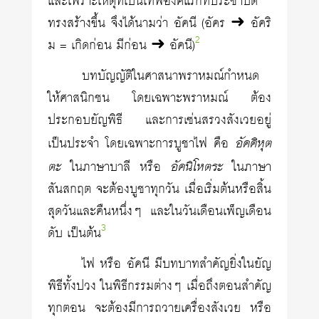
และเพราะเหตุที่เป็นเทพองค์แรกที่ประชาบดี
ทรงสร้างขึ้น จึงได้นามว่า อัคนี (อัคร ➜ อัคริ
2
ม = เกิดก่อน มีก่อน ➜ อัคนี)
บทบัญญัติในศาสนาพราหมณ์กำหนด
ให้ศาสนิกชน โดยเฉพาะพราหมณ์ ต้อง
ประกอบยัญพิธี และการเซ่นสรวงสังเวยอยู่
อัคคิหุต
เป็นประจำ โดยเฉพาะการบูชาไฟ คือ
ตะ
อัคนิโหตระ
ในภาษาบาลี หรือ
ในภาษา
สันสกฤต จะต้องบูชาทุกวัน เมื่อเริ่มต้นหรือสิ้น
สุดวันและคืนหนึ่งๆ และในวันเดือนเพ็ญเดือน
3
ดับ เป็นต้น
ไฟ หรือ อัคนี มีบทบาทสำคัญยิ่งในยัญ
พิธีทั้งปวง ในพิธีกรรมต่างๆ เมื่อถึงตอนสำคัญ
ทุกตอน จะต้องมีการถวายเครื่องสังเวย หรือ