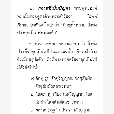
๑. สภาพที่เป็นปัญหา
พระพุทธองค์
“สพฺพํ
ทรงเริ่มพระสูตรด้วยพระดำรัสว่า
ภิกฺขเว อาทิตฺตํ”
แปลว่า “ภิกษุทั้งหลาย สิ่งทั้ง
ปวงลุกเป็นไฟหมดแล้ว”
จากนั้น ตรัสขยายความต่อไปว่า สิ่งทั้ง
ปวงที่ว่าลุกเป็นไฟไปหมดแล้วนั้น คืออะไรบ้าง
ซึ่งเมื่อสรุปแล้ว สิ่งที่พระองค์ตรัสว่าลุกเป็นไฟ
มีดังต่อไปนี้:-
๑) จักษุ รูป จักขุวิญญาณ จักขุสัมผัส
จักขุสัมผัสสชาเวทนา
๒) โสตะ (หู) เสียง โสตวิญญาณ โสต
สัมผัส โสตสัมผัสสชาเวทนา
๓) ฆานะ (จมูก) กลิ่น ฆานวิญญาณ