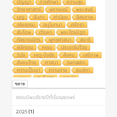
ปัญญา
การศึกษา
ความสุข
วิทยาศาสตร์
พราหมณ์
พระสงฆ์
บุญ
ฉันทะ
ค่านิยม
อิสรภาพ
จริยธรรม
อนุโมทนา
ศรัทธา
สันโดษ
ตัณหา
พระไตรปิฎก
กัลยาณมิตร
พุทธศาสนา
สมาธิ
พิธีกรรม
กรรม
ประชาธิปไตย
วินัย
เหตุ-ปัจจัย
สังคม
เสรีภาพ
สังคมไทย
ศาสนา
Samādhi
ความเป็นมา
ความตาย
อเมริกา
พรหม
ตะวันตก
คุณค่า
ปฏิจจสมุปบาท
ศีล
อุตสาหกรรม
ขยาย
สถาบันสงฆ์
ศาสนาประจำชาติ
ธรรมนิพนธ์รายปีที่เริ่มเผยแพร่
อินเดีย
ผู้บริโภค
ธรรมาธิปไตย
จักร
การแยกรัฐกับศาสนา
ธรรมชาติ
2025
(1)
เทคโนโลยี
คณะสงฆ์
การบวช