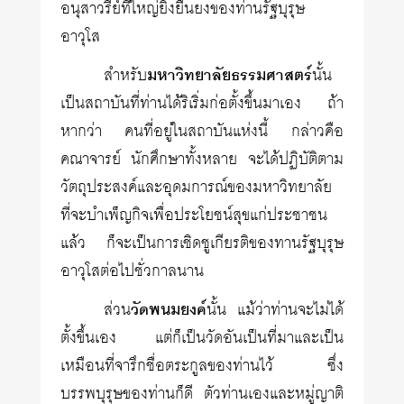
อนุสาวรีย์ที่ใหญ่ยิ่งยืนยงของท่านรัฐบุรุษ
อาวุโส
สำหรับ
มหาวิทยาลัยธรรมศาสตร์
นั้น
เป็นสถาบันที่ท่านได้ริเริ่มก่อตั้งขึ้นมาเอง ถ้า
หากว่า คนที่อยู่ในสถาบันแห่งนี้ กล่าวคือ
คณาจารย์ นักศึกษาทั้งหลาย จะได้ปฏิบัติตาม
วัตถุประสงค์และอุดมการณ์ของมหาวิทยาลัย
ที่จะบำเพ็ญกิจเพื่อประโยชน์สุขแก่ประชาชน
แล้ว ก็จะเป็นการเชิดชูเกียรติของทานรัฐบุรุษ
อาวุโสต่อไปชั่วกาลนาน
ส่วน
วัดพนมยงค์
นั้น แม้ว่าท่านจะไม่ได้
ตั้งขึ้นเอง แต่ก็เป็นวัดอันเป็นที่มาและเป็น
เหมือนที่จารึกชื่อตระกูลของท่านไว้ ซึ่ง
บรรพบุรุษของท่านก็ดี ตัวท่านเองและหมู่ญาติ