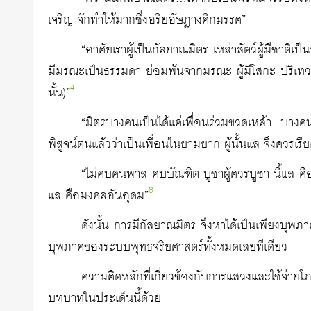
เจริญ จักทำให้มากซึ่งอริยอัษฎางคิกมรรค”
“อาศัยเราผู้เป็นกัลยาณมิตร เหล่าสัตว์ผู้มีชาติ
มีมรณะเป็นธรรมดา ย่อมพ้นจากมรณะ ผู้มีโสกะ ปริเทวะ
4
นั้น)”
“มิตรบางคนเป็นได้แค่เพื่อนร่วมขวดเหล้า บางคนก็ดี
พิสูจน์ตนแล้วว่าเป็นเพื่อนในยามยาก ผู้นั้นแล จึงควรเรีย
“ไม่คบคนพาล คบบัณฑิต บูชาผู้ควรบูชา นี้แล คื
6
แล คือมงคลอันอุดม”
ดังนั้น การมีกัลยาณมิตร จึงหาได้เป็นเพียงบุพภา
บุพภาคของระบบพุทธจริยศาสตร์ทั้งหมดเลยทีเดียว
ความคิดหลักที่เกี่ยวข้องกับการแสวงและใช้จ่ายโ
บทบาทในประเด็นนี้ด้วย