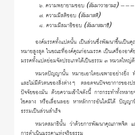
(สัมมาวายามะ)
๖. ความพยายามชอบ
——— 
(สัมมาสติ)
๗. ความมีสติชอบ
(สัมมาสมาธิ)
๘. ความมีสมาธิชอบ
องค์มรรคทั้งแปดนั้น เป็นส่วนซึ่งพัฒนาขึ้นเป็นค
หมายสูงสุด ในขณะที่องค์คุณก่อนมรรค เป็นเครื่องอาศั
มรรคทั้งแปดย่อมจัดประเภทได้เป็นธรรม ๓ หมวดใหญ่ด้
หมวดปัญญานั้น หมายเอาโดยเฉพาะอย่างยิ่ง ทัศนะ
และไม่มีตัวตนของสิ่งต่างๆ ตลอดจนปัจจยาการของปรากฏก
ปัจจัยของมัน ด้วยความเข้าใจดังนี้ การกระทำทั้งหลายจะ
โชคลาง หรือเลื่อนลอย หาหลักการอันใดมิได้ ปัญญานี
ธรรมเป็นส่วนสำเร็จ
หมวดสมาธินั้น ว่าด้วยการพัฒนาคุณภาพจิต และเ
การดำเนินมรรคาแห่งจริยธรรม