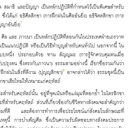
นศีล สมาธิ และปัญญา เป็นหลักปฏิบัติที่กำหนดไว้เป็นพิเศษสำหรับ
ซึ่งได้แก่ อธิศีลสิกขา (การฝึกฝนในศีลอันยิ่ง) อธิจิตตสิกขา (การ
7
ญาอันยิ่ง)
ทาน ศีล และ ภาวนา เป็นหลักปฏิบัติที่สอนกันในประเทศฝ่ายเถรวาท
ป็นแนวปฏิบัติ หรือเป็นวิธีทำบุญสำหรับคนทั่วไป นอกจากนี้ ใน
นอีกแบบหนึ่ง ประกอบด้วย ทาน สัญญมะ (การรู้จักควบคุมตนเมื่อ
รับปรุงตน ซึ่งตรงกับภาวนา) ธรรมสามอย่างนี้ เรียกชื่อรวมกันว่า
8
รฝึกฝนในสิ่งที่ดีงาม (ปุญญสิกขา)
อาจกล่าวได้ว่า ธรรมชุดนี้เป็น
กขาเสียใหม่ให้เหมาะแก่คฤหัสถ์
หรับคฤหัสถ์นั้น อยู่ที่จุดเนันหรือแง่มุมที่ตอกย้ำ ในไตรสิกขา
่สำหรับคฤหัสถ์ ส่วนที่เกี่ยวข้องกับชีวิตทางสังคมจะสำคัญกว่า
สังคมที่ดี และต้องการทำการเพื่อประโยชน์แก่สังคมในลักษณะที่
หตุนี้ การบำเพ็ญศีล ซึ่งเป็นความรับผิดชอบทางสังคมประการ