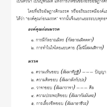
เป็นตัวนำ เป็นบุพนิมิต แห่งการเกิดขึ้นของอริยอัษฎางคิ
โดยที่อริยอัษฎางคิกมรรค หรืออริยมรรคมีองค์แ
ได้ว่า “องค์คุณก่อนมรรค” จากนั้นจึงแยกแยะระบบพุทธจริ
องค์คุณก่อนมรรค
(กัลยาณมิตตตา)
๑. การมีกัลยาณมิตร
(โยนิโสมนสิการ)
๒. การทำในใจโดยแยบคาย
มรรค
(สัมมาทิฏฐิ)
๑. ความเห็นชอบ
——— ปัญญา
(สัมมาสังกัปปะ)
๒. ความคิดชอบ
(สัมมาวาจา)
๓. วาจาชอบ
——— ศีล
(สัมมากัมมันตะ)
๔. ความประพฤติชอบ
(สัมมาอาชีวะ)
๕. การเลี้ยงชีพชอบ