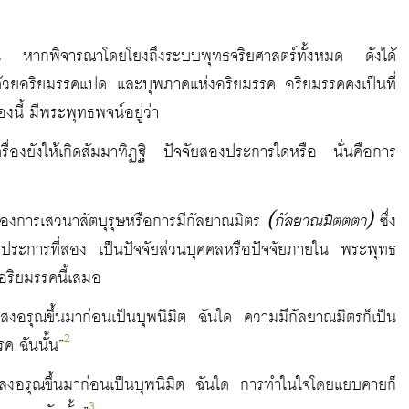
ขึ้น หากพิจารณาโดยโยงถึงระบบพุทธจริยศาสตร์ทั้งหมด ดังได้
อบด้วยอริยมรรคแปด และบุพภาคแห่งอริยมรรค อริยมรรคคงเป็นที่
องนี้ มีพระพุทธพจน์อยู่ว่า
ครื่องยังให้เกิดสัมมาทิฏฐิ ปัจจัยสองประการใดหรือ นั่นคือการ
(กัลยาณมิตตตา)
ของการเสวนาสัตบุรุษหรือการมีกัลยาณมิตร
ซึ่ง
ัยประการที่สอง เป็นปัจจัยส่วนบุคคลหรือปัจจัยภายใน พระพุทธ
อริยมรรคนี้เสมอ
มีแสงอรุณขึ้นมาก่อนเป็นบุพนิมิต ฉันใด ความมีกัลยาณมิตรก็เป็น
2
ค ฉันนั้น”
มีแสงอรุณขึ้นมาก่อนเป็นบุพนิมิต ฉันใด การทำในใจโดยแยบคายก็
3