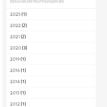
ธรรมนิพนธ์รายปีที่เริ่มเผยแพร่
ผู้บริโภค
ธรรมาธิปไตย
จักร
การแยกรัฐกับศาสนา
ธรรมชาติ
2025
(1)
เทคโนโลยี
คณะสงฆ์
การบวช
สิทธิ
พุทธบริษัท
เยาวชน
อาสาฬหบูชา
2022
(2)
พระเวท
มหายาน
อัตถะ
วัตถุเสพ
2021
(2)
วัฒนธรรม
เทวดา
ปราโมทย์
2020
(3)
2019
(1)
2016
(1)
2014
(1)
2013
(1)
2012
(1)