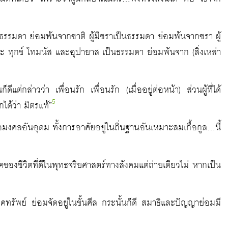
เป็นธรรมดา ย่อมพ้นจากชาติ ผู้มีชราเป็นธรรมดา ย่อมพ้นจากชรา ผู้
 ทุกข์ โทมนัส และอุปายาส เป็นธรรมดา ย่อมพ้นจาก (สิ่งเหล่า
แต่กล่าวว่า เพื่อนรัก เพื่อนรัก (เมื่ออยู่ต่อหน้า) ส่วนผู้ที่ได้
5
กได้ว่า มิตรแท้”
อมงคลอันอุดม ทั้งการอาศัยอยู่ในถิ่นฐานอันเหมาะสมเกื้อกูล…นี้
คของชีวิตที่ดีในพุทธจริยศาสตร์ทางสังคมแต่ถ่ายเดียวไม่ หากเป็น
ภคทรัพย์ ย่อมจัดอยู่ในขั้นศีล กระนั้นก็ดี สมาธิและปัญญาย่อมมี