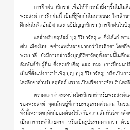
การฝึกฝน (สิกขา) เพื่อให้ก้าวหน้ายิ่งๆขึ้นไปใ
พระสงฆ์ การฝึกฝนนี้ เป็นที่รู้จักกันในนามของ ไตรสิกขา 
ฝึกฝนในจิตอันยิ่ง) และ อธิปัญญาสิกขา (การฝึกฝนในปัญ
แต่สำหรับคฤหัสถ์ บุญกิริยาวัตถุ ๓ ซึ่งได้แก่ 
เช่น เมืองไทย อย่างแพร่หลายมากกว่าไตรสิกขา โดยถือเ
พระบาลี ยังมีการกล่าวถึงบุญกิริยาวัตถุทั้งสามนี้ใ
สัมพันธ์กับผู้อื่น ซึ่งตรงกับศีล) และ ทมะ (การฝึกฝนป
เป็นที่ตั้งแห่งการบำเพ็ญบุญ (บุญกิริยาวัตถุ) หรือเป็นกา
ไตรสิกขาสำหรับคฤหัสถ์ เพราะเป็นเพียงการจัดปรับไตรสิ
ความแตกต่างระหว่างไตรสิกขาสำหรับพระสงฆ์และสำ
ของพระสงฆ์ จุดเน้นอยู่ที่การบรรลุธรรมส่วนตน ในขณะที
ทั้งนี้เพราะคฤหัสถ์ย่อมต้องใส่ใจกับความสัมพันธ์ทาง
เป็นการกระทำโดยตรง หรือเป็นรูปธรรมมากกว่า ด้วยเ