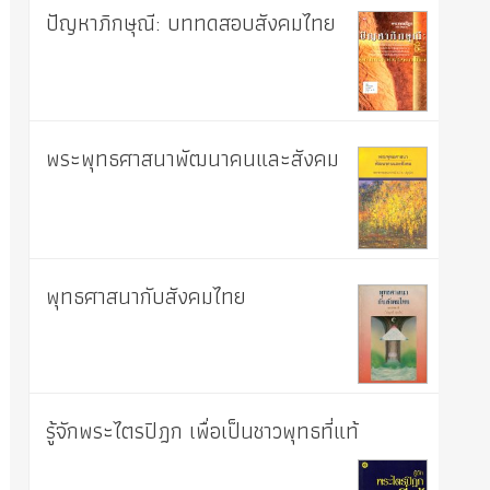
ปัญหาภิกษุณี: บททดสอบสังคมไทย
พระพุทธศาสนาพัฒนาคนและสังคม
พุทธศาสนากับสังคมไทย
รู้จักพระไตรปิฎก เพื่อเป็นชาวพุทธที่แท้