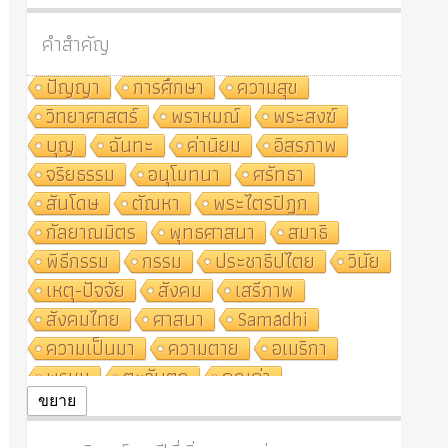
คำสำคัญ
ปัญญา
การศึกษา
ความสุข
วิทยาศาสตร์
พราหมณ์
พระสงฆ์
บุญ
ฉันทะ
ค่านิยม
อิสรภาพ
จริยธรรม
อนุโมทนา
ศรัทธา
สันโดษ
ตัณหา
พระไตรปิฎก
กัลยาณมิตร
พุทธศาสนา
สมาธิ
พิธีกรรม
กรรม
ประชาธิปไตย
วินัย
เหตุ-ปัจจัย
สังคม
เสรีภาพ
สังคมไทย
ศาสนา
Samādhi
ความเป็นมา
ความตาย
อเมริกา
พรหม
ตะวันตก
คุณค่า
ปฏิจจสมุปบาท
ศีล
อุตสาหกรรม
ขยาย
สถาบันสงฆ์
ศาสนาประจำชาติ
อินเดีย