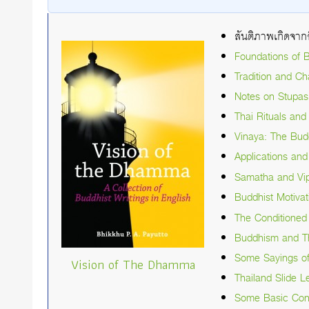
สันติภาพเกิดจา
Foundations of B
Tradition and C
Notes on Stupas 
Thai Rituals an
Vinaya: The Budd
Applications an
Samatha and Vipa
Buddhist Motiva
The Conditioned 
Buddhism and Th
Some Sayings o
Vision of The Dhamma
Thailand Slide L
Some Basic Con