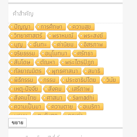
คำสำคัญ
ปัญญา
การศึกษา
ความสุข
วิทยาศาสตร์
พราหมณ์
พระสงฆ์
บุญ
ฉันทะ
ค่านิยม
อิสรภาพ
จริยธรรม
อนุโมทนา
ศรัทธา
สันโดษ
ตัณหา
พระไตรปิฎก
กัลยาณมิตร
พุทธศาสนา
สมาธิ
พิธีกรรม
กรรม
ประชาธิปไตย
วินัย
เหตุ-ปัจจัย
สังคม
เสรีภาพ
สังคมไทย
ศาสนา
Samādhi
ความเป็นมา
ความตาย
อเมริกา
พรหม
ตะวันตก
คุณค่า
ปฏิจจสมุปบาท
ศีล
อุตสาหกรรม
ขยาย
สถาบันสงฆ์
ศาสนาประจำชาติ
อินเดีย