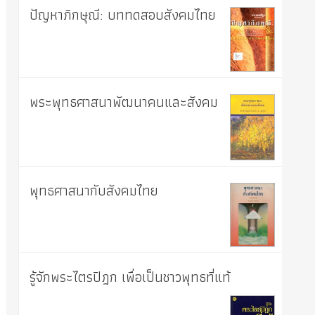
ปัญหาภิกษุณี: บททดสอบสังคมไทย
พระพุทธศาสนาพัฒนาคนและสังคม
พุทธศาสนากับสังคมไทย
รู้จักพระไตรปิฎก เพื่อเป็นชาวพุทธที่แท้