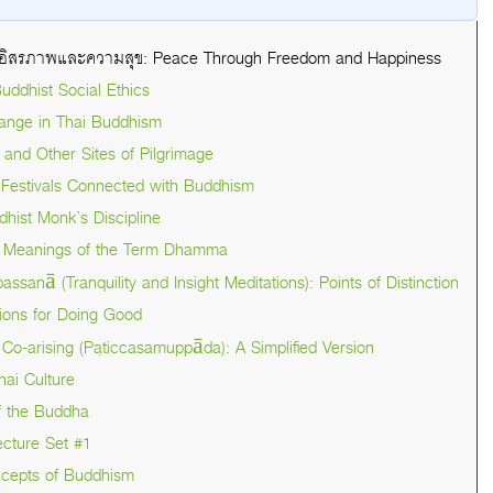
กอิสรภาพและความสุข: Peace Through Freedom and Happiness
uddhist Social Ethics
hange in Thai Buddhism
and Other Sites of Pilgrimage
d Festivals Connected with Buddhism
hist Monk’s Discipline
d Meanings of the Term Dhamma
ssanā (Tranquility and Insight Meditations): Points of Distinction
tions for Doing Good
Co-arising (Paṭiccasamuppāda): A Simplified Version
ai Culture
f the Buddha
ecture Set #1
cepts of Buddhism