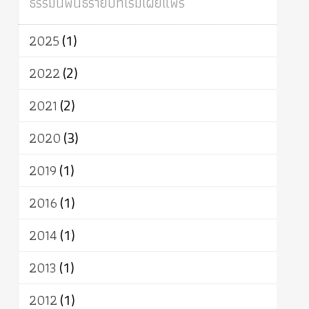
ธรรมนิพนธ์รายปีที่เริ่มเผยแพร่
ผู้บริโภค
ธรรมาธิปไตย
จักร
การแยกรัฐกับศาสนา
ธรรมชาติ
2025
(1)
เทคโนโลยี
คณะสงฆ์
การบวช
สิทธิ
พุทธบริษัท
เยาวชน
อาสาฬหบูชา
2022
(2)
พระเวท
มหายาน
อัตถะ
วัตถุเสพ
2021
(2)
วัฒนธรรม
เทวดา
ปราโมทย์
2020
(3)
2019
(1)
2016
(1)
2014
(1)
2013
(1)
2012
(1)