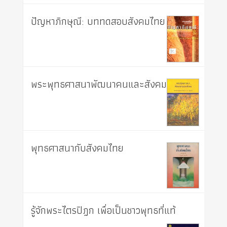
ปัญหาภิกษุณี: บททดสอบสังคมไทย
พระพุทธศาสนาพัฒนาคนและสังคม
พุทธศาสนากับสังคมไทย
รู้จักพระไตรปิฎก เพื่อเป็นชาวพุทธที่แท้