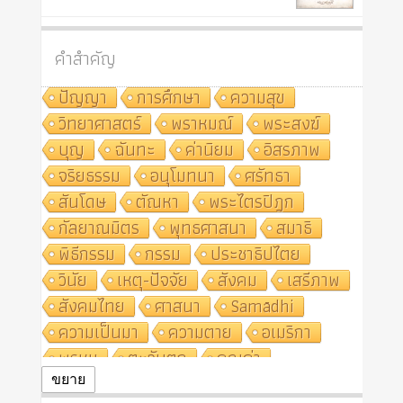
คำสำคัญ
ปัญญา
การศึกษา
ความสุข
วิทยาศาสตร์
พราหมณ์
พระสงฆ์
บุญ
ฉันทะ
ค่านิยม
อิสรภาพ
จริยธรรม
อนุโมทนา
ศรัทธา
สันโดษ
ตัณหา
พระไตรปิฎก
กัลยาณมิตร
พุทธศาสนา
สมาธิ
พิธีกรรม
กรรม
ประชาธิปไตย
วินัย
เหตุ-ปัจจัย
สังคม
เสรีภาพ
สังคมไทย
ศาสนา
Samādhi
ความเป็นมา
ความตาย
อเมริกา
พรหม
ตะวันตก
คุณค่า
ปฏิจจสมุปบาท
ศีล
อุตสาหกรรม
ขยาย