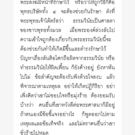
พระสงฆ์มีหน้าที่รักษาไว้ หรือว่าให้ถูกวิธีก็คือ
พุทธบริษัททั้ง ๔ จะต้องช่วยกันรักษา ดังที่
พระพุทธเจ้าได้ตรัสว่า ธรรมวินัยเป็นศาสดา
ของชาวพุทธทั้งมวล เมื่อพระองค์ล่วงลับไป
ความเข้าใจถูกต้องเกี่ยวกับพระธรรมวินัยนี้จะ
ต้องช่วยกันทำให้เกิดมีขึ้นและดำรงรักษาไว้
ปัญหาเรื่องสันติอโศกถือผิดจากธรรมวินัย หรือ
ทำธรรมวินัยให้ผิดเพี้ยน ก็ยังค้างอยู่ ยังหาพ้น
ไปไม่ ข้อสำคัญจะต้องรับฟังด้วยใจสงบ แล้ว
พิจารณาตามเหตุผล อย่าให้เกิดปฏิกิริยา อย่า
เพิ่งคิดว่าเขาไม่ชอบใจหรือมุ่งร้าย ต้องยอมรับ
บ้างว่า คนอื่นที่เขาหวังดีต่อพระศาสนาก็มีอยู่
ถ้าตนเองมีข้อชี้แจงอย่างไร ก็พูดออกไปตาม
เหตุผลและข้อเท็จจริง และไม่ตราคนอื่นว่าเขา
ชั่วร้ายไปหมด