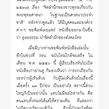
นิมนต์ให้ไปพูดในการประชุมสัมมนา (๑ ก.ย.
๒๕๓๗) เรื่อง “จิตสำนึกของชาวพุทธเกี่ยวกับ
พระพุทธศาสนา ในฐานะเป็นศาสนาประจำ
ชาติ” หลังจากพูดแล้ว ได้มีบุคคลและองค์กร
ต่างๆ ขอพิมพ์เผยแพร่ หนังสือออกมาในชื่อ
ว่า
อุดมธรรม นำจิตสำนึกของสังคมไทย
เมื่อมีบางท่านขอพิมพ์หนังสือเล่มนั้น
อีกในช่วงที่ รธน. ฉบับใหม่ใกล้จะเสร็จ ใน
เดือน พ.ค. ๒๕๕๐ นี้ ผู้เรียบเรียงหันไปเปิด
หนังสือเก่าอ่านดู ก็มองเห็นว่า การถกเถียงกัน
ระหว่างผู้เห็นด้วย กับผู้ไม่เห็นด้วยในเรื่องนี้
เมื่อครั้ง ๑๓ ปีก่อน เป็นอย่างไร คราวนี้ส่วน
ใหญ่ก็เป็นอย่างนั้น แทบไม่มีอะไรต่างกัน คือ
คนแทบทั้งหมดได้แต่ให้ความเห็น ที่แสดงว่า
ไม่มีความรู้ความเข้าใจ อีกทั้งไม่สนใจที่จะ