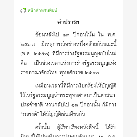
หน้าสำหรับพิมพ์
คำปรารภ
ย้อนหลังไป ๑๓ ปีก่อนโน้น ใน พ.ศ.
๒๕๓๗ มีเหตุการณ์อย่างหนึ่งคล้ายกับขณะนี้
(พ.ศ. ๒๕๕๐) ที่มีการร่างรัฐธรรมนูญฉบับใหม่
คือ เป็นช่วงเวลาแห่งการร่างรัฐธรรมนูญแห่ง
ราชอาณาจักรไทย พุทธศักราช ๒๕๔๐
เหมือนเวลานี้ที่มีการเรียกร้องให้บัญญัติ
ไว้ในรัฐธรรมนูญว่าพระพุทธศาสนาเป็นศาสนา
ประจำชาติ หวนกลับไป ๑๓ ปีก่อนนั้น ก็มีการ
“รณรงค์” ให้บัญญัติเช่นเดียวกัน
ครั้งนั้น ผู้เรียบเรียงหนังสือนี้ ได้รับ