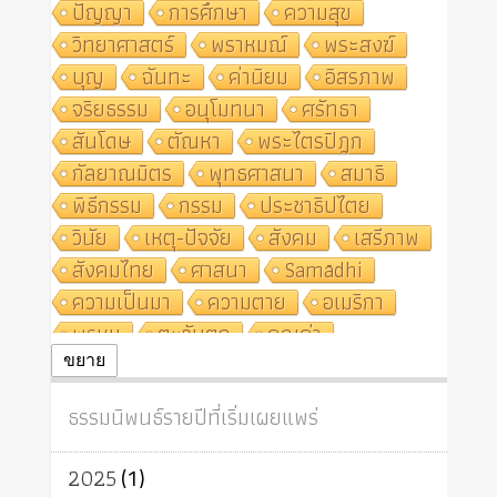
ปัญญา
การศึกษา
ความสุข
วิทยาศาสตร์
พราหมณ์
พระสงฆ์
บุญ
ฉันทะ
ค่านิยม
อิสรภาพ
จริยธรรม
อนุโมทนา
ศรัทธา
สันโดษ
ตัณหา
พระไตรปิฎก
กัลยาณมิตร
พุทธศาสนา
สมาธิ
พิธีกรรม
กรรม
ประชาธิปไตย
วินัย
เหตุ-ปัจจัย
สังคม
เสรีภาพ
สังคมไทย
ศาสนา
Samādhi
ความเป็นมา
ความตาย
อเมริกา
พรหม
ตะวันตก
คุณค่า
ปฏิจจสมุปบาท
ศีล
อุตสาหกรรม
ขยาย
สถาบันสงฆ์
ศาสนาประจำชาติ
ธรรมนิพนธ์รายปีที่เริ่มเผยแพร่
อินเดีย
ผู้บริโภค
ธรรมาธิปไตย
จักร
การแยกรัฐกับศาสนา
ธรรมชาติ
2025
(1)
เทคโนโลยี
คณะสงฆ์
การบวช