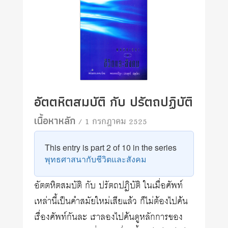
อัตตหิตสมบัติ กับ ปรัตถปฏิบัติ
เนื้อหาหลัก
/ 1 กรกฎาคม 2525
This entry is part 2 of 10 in the series
พุทธศาสนากับชีวิตและสังคม
อัตตหิตสมบัติ กับ ปรัตถปฏิบัติ ในเมื่อศัพท์
เหล่านี้เป็นคำสมัยใหม่เสียแล้ว ก็ไม่ต้องไปค้น
เรื่องศัพท์กันละ เราลองไปค้นดูหลักการของ