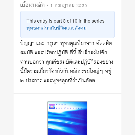
เนื้อหาหลัก
/ 1 กรกฎาคม 2525
This entry is part 3 of 10 in the series
พุทธศาสนากับชีวิตและสังคม
ปัญญา และ กรุณา พุทธคุณที่มาจาก อัตตหิต
สมบัติ และปรัตถปฏิบัติ ทีนี้ สืบลึกลงไปอีก
ท่านบอกว่า คุณคือสมบัติและปฏิบัติสองอย่าง
นี้มีความเกี่ยวข้องกันกับหลักธรรมใหญ่ๆ อยู่
๒ ประการ และพุทธคุณที่ว่าเป็นอัตต…