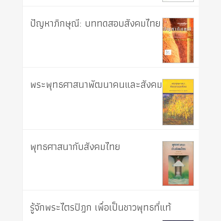
ปัญหาภิกษุณี: บททดสอบสังคมไทย
พระพุทธศาสนาพัฒนาคนและสังคม
พุทธศาสนากับสังคมไทย
รู้จักพระไตรปิฎก เพื่อเป็นชาวพุทธที่แท้