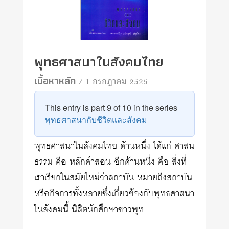
พุทธศาสนาในสังคมไทย
เนื้อหาหลัก
/ 1 กรกฎาคม 2525
This entry is part 9 of 10 in the series
พุทธศาสนากับชีวิตและสังคม
พุทธศาสนาในสังคมไทย ด้านหนึ่ง ได้แก่ ศาสน
ธรรม คือ หลักคำสอน อีกด้านหนึ่ง คือ สิ่งที่
เราเรียกในสมัยใหม่ว่าสถาบัน หมายถึงสถาบัน
หรือกิจการทั้งหลายซึ่งเกี่ยวข้องกับพุทธศาสนา
ในสังคมนี้ นิสิตนักศึกษาชาวพุท…