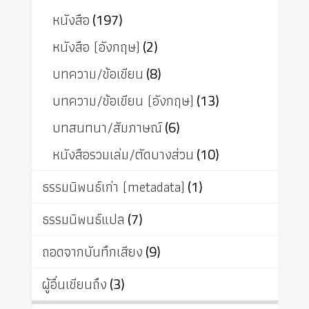
หนังสือ
(197)
หนังสือ (อังกฤษ)
(2)
บทความ/ข้อเขียน
(8)
บทความ/ข้อเขียน (อังกฤษ)
(13)
บทสนทนา/สัมภาษณ์
(6)
หนังสือรวมเล่ม/ตัดบางส่วน
(10)
ธรรมนิพนธ์เก่า (metadata)
(1)
ธรรมนิพนธ์แปล
(7)
ถอดจากบันทึกเสียง
(9)
ผู้อื่นเขียนถึง
(3)