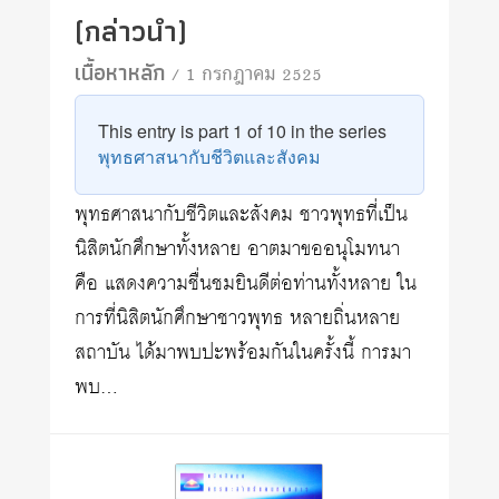
(กล่าวนำ)
เนื้อหาหลัก
/ 1 กรกฎาคม 2525
This entry is part 1 of 10 in the series
พุทธศาสนากับชีวิตและสังคม
พุทธศาสนากับชีวิตและสังคม ชาวพุทธที่เป็น
นิสิตนักศึกษาทั้งหลาย อาตมาขออนุโมทนา
คือ แสดงความชื่นชมยินดีต่อท่านทั้งหลาย ใน
การที่นิสิตนักศึกษาชาวพุทธ หลายถิ่นหลาย
สถาบัน ได้มาพบปะพร้อมกันในครั้งนี้ การมา
พบ…