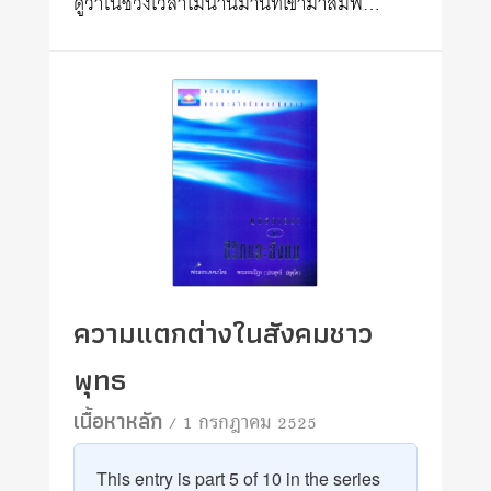
ดูว่าในช่วงเวลาไม่นานมานี้ที่เขามาสัมพั…
ความแตกต่างในสังคมชาว
พุทธ
เนื้อหาหลัก
/ 1 กรกฎาคม 2525
This entry is part 5 of 10 in the series