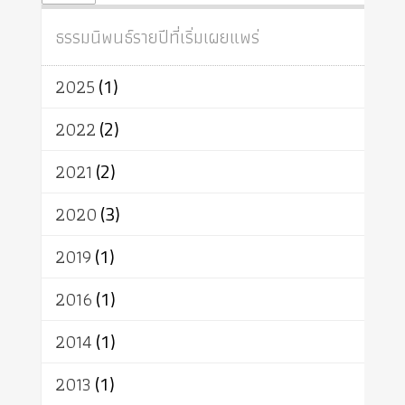
สถาบันสงฆ์
ศาสนาประจำชาติ
ธรรมนิพนธ์รายปีที่เริ่มเผยแพร่
อินเดีย
ผู้บริโภค
ธรรมาธิปไตย
จักร
การแยกรัฐกับศาสนา
ธรรมชาติ
2025
(1)
เทคโนโลยี
คณะสงฆ์
การบวช
สิทธิ
พุทธบริษัท
เยาวชน
2022
(2)
อาสาฬหบูชา
พระเวท
มหายาน
2021
(2)
อัตถะ
วัตถุเสพ
วัฒนธรรม
เทวดา
ปราโมทย์
2020
(3)
2019
(1)
2016
(1)
2014
(1)
2013
(1)