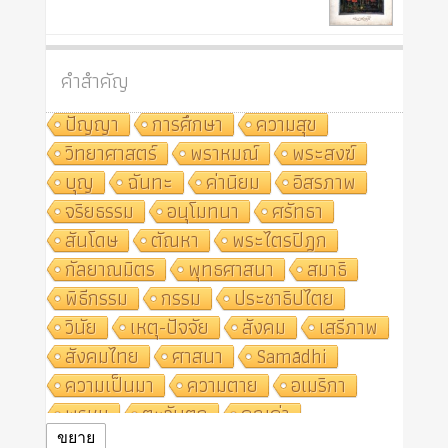
คำสำคัญ
ปัญญา
การศึกษา
ความสุข
วิทยาศาสตร์
พราหมณ์
พระสงฆ์
บุญ
ฉันทะ
ค่านิยม
อิสรภาพ
จริยธรรม
อนุโมทนา
ศรัทธา
สันโดษ
ตัณหา
พระไตรปิฎก
กัลยาณมิตร
พุทธศาสนา
สมาธิ
พิธีกรรม
กรรม
ประชาธิปไตย
วินัย
เหตุ-ปัจจัย
สังคม
เสรีภาพ
สังคมไทย
ศาสนา
Samādhi
ความเป็นมา
ความตาย
อเมริกา
พรหม
ตะวันตก
คุณค่า
ปฏิจจสมุปบาท
ศีล
อุตสาหกรรม
ขยาย