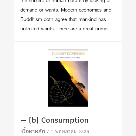
the subject of human nature by looking at
demand or wants. Modern economics and
Buddhism both agree that mankind has
unlimited wants. There are a great numb…
— (b) Consumption
เนื้อหาหลัก
/ 1 พฤษภาคม 2535