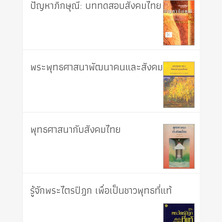
ปัญหาภิกษุณี: บททดสอบสังคมไทย
พระพุทธศาสนาพัฒนาคนและสังคม
พุทธศาสนากับสังคมไทย
รู้จักพระไตรปิฎก เพื่อเป็นชาวพุทธที่แท้