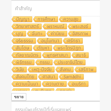
คำสำคัญ
ปัญญา
การศึกษา
ความสุข
วิทยาศาสตร์
พราหมณ์
พระสงฆ์
บุญ
ฉันทะ
ค่านิยม
อิสรภาพ
จริยธรรม
อนุโมทนา
ศรัทธา
สันโดษ
ตัณหา
พระไตรปิฎก
กัลยาณมิตร
พุทธศาสนา
สมาธิ
พิธีกรรม
กรรม
ประชาธิปไตย
วินัย
เหตุ-ปัจจัย
สังคม
เสรีภาพ
สังคมไทย
ศาสนา
Samādhi
ความเป็นมา
ความตาย
อเมริกา
พรหม
ตะวันตก
คุณค่า
ปฏิจจสมุปบาท
ศีล
อุตสาหกรรม
ขยาย
สถาบันสงฆ์
ศาสนาประจำชาติ
ธรรมนิพนธ์รายปีที่เริ่มเผยแพร่