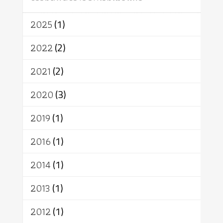
อินเดีย
ผู้บริโภค
ธรรมาธิปไตย
จักร
การแยกรัฐกับศาสนา
ธรรมชาติ
2025
(1)
เทคโนโลยี
คณะสงฆ์
การบวช
สิทธิ
พุทธบริษัท
เยาวชน
2022
(2)
อาสาฬหบูชา
พระเวท
มหายาน
2021
(2)
อัตถะ
วัตถุเสพ
วัฒนธรรม
เทวดา
ปราโมทย์
2020
(3)
2019
(1)
2016
(1)
2014
(1)
2013
(1)
2012
(1)