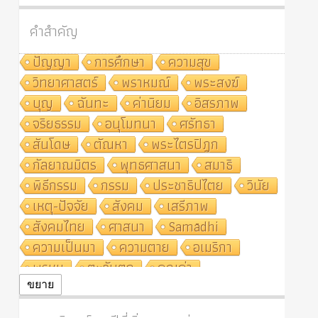
คำสำคัญ
ปัญญา
การศึกษา
ความสุข
วิทยาศาสตร์
พราหมณ์
พระสงฆ์
บุญ
ฉันทะ
ค่านิยม
อิสรภาพ
จริยธรรม
อนุโมทนา
ศรัทธา
สันโดษ
ตัณหา
พระไตรปิฎก
กัลยาณมิตร
พุทธศาสนา
สมาธิ
พิธีกรรม
กรรม
ประชาธิปไตย
วินัย
เหตุ-ปัจจัย
สังคม
เสรีภาพ
สังคมไทย
ศาสนา
Samādhi
ความเป็นมา
ความตาย
อเมริกา
พรหม
ตะวันตก
คุณค่า
ปฏิจจสมุปบาท
ศีล
อุตสาหกรรม
ขยาย
สถาบันสงฆ์
ศาสนาประจำชาติ
อินเดีย