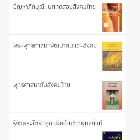
ปัญหาภิกษุณี: บททดสอบสังคมไทย
พระพุทธศาสนาพัฒนาคนและสังคม
พุทธศาสนากับสังคมไทย
รู้จักพระไตรปิฎก เพื่อเป็นชาวพุทธที่แท้