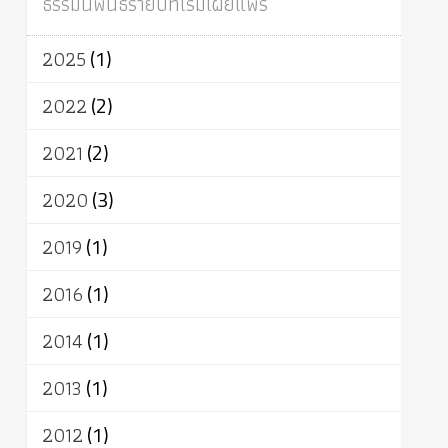
ธรรมนิพนธ์รายปีที่เริ่มเผยแพร่
ผู้บริโภค
ธรรมาธิปไตย
จักร
การแยกรัฐกับศาสนา
ธรรมชาติ
2025
(1)
เทคโนโลยี
คณะสงฆ์
การบวช
สิทธิ
พุทธบริษัท
เยาวชน
อาสาฬหบูชา
2022
(2)
พระเวท
มหายาน
อัตถะ
วัตถุเสพ
2021
(2)
วัฒนธรรม
เทวดา
ปราโมทย์
2020
(3)
2019
(1)
2016
(1)
2014
(1)
2013
(1)
2012
(1)