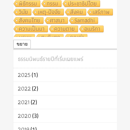
พิธีกรรม
กรรม
ประชาธิปไตย
วินัย
เหตุ-ปัจจัย
สังคม
เสรีภาพ
สังคมไทย
ศาสนา
Samādhi
ความเป็นมา
ความตาย
อเมริกา
พรหม
ตะวันตก
คุณค่า
ปฏิจจสมุปบาท
ศีล
อุตสาหกรรม
ขยาย
สถาบันสงฆ์
ศาสนาประจำชาติ
ธรรมนิพนธ์รายปีที่เริ่มเผยแพร่
อินเดีย
ผู้บริโภค
ธรรมาธิปไตย
จักร
การแยกรัฐกับศาสนา
ธรรมชาติ
2025
(1)
เทคโนโลยี
คณะสงฆ์
การบวช
สิทธิ
พุทธบริษัท
เยาวชน
2022
(2)
อาสาฬหบูชา
พระเวท
มหายาน
2021
(2)
อัตถะ
วัตถุเสพ
วัฒนธรรม
เทวดา
ปราโมทย์
2020
(3)
2019
(1)