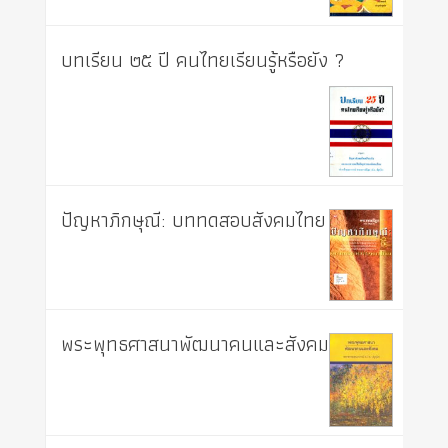
บทเรียน ๒๕ ปี คนไทยเรียนรู้หรือยัง ?
ปัญหาภิกษุณี: บททดสอบสังคมไทย
พระพุทธศาสนาพัฒนาคนและสังคม