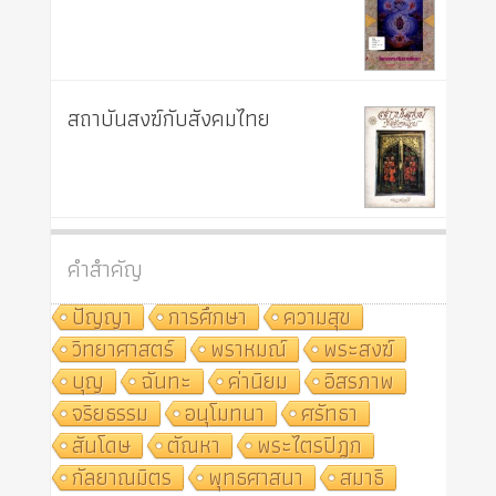
สถาบันสงฆ์กับสังคมไทย
คำสำคัญ
ปัญญา
การศึกษา
ความสุข
วิทยาศาสตร์
พราหมณ์
พระสงฆ์
บุญ
ฉันทะ
ค่านิยม
อิสรภาพ
จริยธรรม
อนุโมทนา
ศรัทธา
สันโดษ
ตัณหา
พระไตรปิฎก
กัลยาณมิตร
พุทธศาสนา
สมาธิ