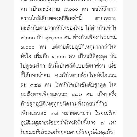
คน เป็นมะเร็งตาย ๙,๐๐๐ คน ขอให้สังเกต
ความใกล้เคียงของสถิติเหล่านี้ ตายเพราะ
มะเร็งกับตายจากหัวใจของไทย ไม่ต่างกันเท่าไร
๙,๐๐๐ กับ ๑๒,๐๐๐ คน ต่างกันเพียงประมาณ
๓,๐๐๐ คน แต่ตายด้วยอุบัติเหตุมากกว่าโรค
หัวใจ เพิ่มอีก ๔,๐๐๐ คน เป็นสถิติสูงสุด หัน
ไปดูอเมริกา อันนี้เป็นสถิติแบบอัตราส่วน เมื่อ
กี้ได้บอกว่าคน อเมริกันตายด้วยโรคหัวใจแสน
ละ ๓๔๒ คน โรคหัวใจเป็นอันดับสูงสุด โรค
มะเร็งตายเพียงแสนละ ๑๘๖ คน เกือบครึ่ง
ท้ายสุดอุบัติเหตุทุกชนิดรวมทั้งรถยนต์ด้วย
เพียงแสนละ ๔๗ หมายความว่า
ในอเมริกา
อุบัติเหตุตายน้อยกว่าโรคหัวใจตั้งราว ๗ เท่า
ในขณะที่ประเทศไทยคนตายด้วยอุบัติเหตุเป็น