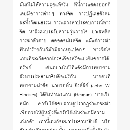
มันก็ไม่ให้ความสุขแท้จริง ทีนี้การแสดงออกก็
เลยมีอาการต่างๆ ทางจิต การปฏิเสธสังคม
ละทิ้งวัฒนธรรม การแสวงหาประสบการณ์ทาง
จิต หาสิ่งสงบระงับความวุ่นวายใจ ยาเสพติด
การฆ่าตัวตาย ตลอดจนโรคจิต แม้แต่การฆ่า
ฟันทำร้ายกันก็มักมีสาเหตุแปลกๆ ทางจิตใจ
แทนที่จะเกิดจากโกรธเคืองหรือแย่งชิงอยากได้
ทรัพย์ เช่นอย่างในปีที่แล้วมีการพยายาม
สังหารประธานาธิบดีอเมริกัน นายคนที่
พยายามฆ่าชื่อ นายจอห์น ฮิงค์ลีย์ (John W.
Hinckley) ได้ยิงท่านเรแกน (Reagan) บาดเจ็บ
หนัก เขาจับได้สอบสวนดูปรากฏว่าแกจะฆ่า
เพื่ออวดให้ผู้หญิงที่แกรักได้เห็นว่าแกมีความ
เก่งกล้า เท่านี้เองก็จะฆ่าประธานาธิบดี หรือ