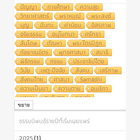
ปัญญา
การศึกษา
ความสุข
วิทยาศาสตร์
พราหมณ์
พระสงฆ์
บุญ
ฉันทะ
ค่านิยม
อิสรภาพ
จริยธรรม
อนุโมทนา
ศรัทธา
สันโดษ
ตัณหา
พระไตรปิฎก
กัลยาณมิตร
พุทธศาสนา
สมาธิ
พิธีกรรม
กรรม
ประชาธิปไตย
วินัย
เหตุ-ปัจจัย
สังคม
เสรีภาพ
สังคมไทย
ศาสนา
Samādhi
ความเป็นมา
ความตาย
อเมริกา
พรหม
ตะวันตก
คุณค่า
ปฏิจจสมุปบาท
ศีล
อุตสาหกรรม
ขยาย
สถาบันสงฆ์
ศาสนาประจำชาติ
ธรรมนิพนธ์รายปีที่เริ่มเผยแพร่
อินเดีย
ผู้บริโภค
ธรรมาธิปไตย
จักร
การแยกรัฐกับศาสนา
ธรรมชาติ
2025
(1)