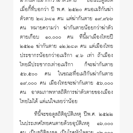
ฆ่ากันตายมากกว่าฆ่าตัวตาย
ย้อนไปดูสถิติ
เมื่อกี้ที่บอกว่า ปี พ.ศ. ๒๕๒๐ คนอเมริกันฆ่า
ตัวตาย ๒๘,๖๘๑ คน แต่ฆ่ากันตาย ๑๙,๙๖๖
คน หมายความว่า ฆ่ากันตายน้อยกว่าฆ่าตัว
ตายเกือบ ๑๐,๐๐๐ คน ทีนี้มาเมืองไทยปี
๒๕๒๑ ฆ่ากันตาย ๑๒,๒๘๓ คน แต่เมืองไทย
ประชากรน้อยกว่าอเมริกา ๔.๖ เท่า ถ้าเมือง
ไทยมีประชากรเท่าอเมริกา ก็จะฆ่ากันตาย
๕๖,๕๐๐ คน ในขณะที่อเมริกันฆ่ากันตาย
๑๙,๐๐๐ คน เมืองไทยจะฆ่ากันตาย ๕๖,๐๐๐
คน อาตมภาพหาสถิติการฆ่าตัวตายของเมือง
ไทยไม่ได้ แต่แน่ใจเลยว่าน้อย
ทีนี้จะขอดูสถิติอุบัติเหตุ ปีพ.ศ. ๒๕๒๒
ในประเทศไทยคนตายด้วยอุบัติเหตุ ๑๖,๐๐๐
คน เป็นสถิติสูงสุด เป็นโรคหัวใจตาย ๑๒,๐๐๐