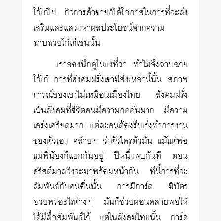
โก้เก๋ไป กิจการค้าขายก็ได้โอกาสในการที่จะส่ง
เสริมและแสวงหาผลประโยชน์จากความ
ฉาบฉวยโก้เก๋เช่นนั้น
เราลองนึกดูในแง่ที่ว่า ทำไมจึงฉาบฉวย
โก้เก๋ การที่สังคมฝรั่งเขามีสิ่งเหล่านี้นั้น สภาพ
การณ์ของเขาไม่เหมือนเมืองไทย สังคมฝรั่ง
เป็นสังคมที่ชีวิตคนมีความกดดันมาก มีความ
เคร่งเครียดมาก แต่ละคนต้องรีบเร่งทำการงาน
ของตัวเอง คล้ายๆ ว่าตัวใครตัวมัน แม้แต่พ่อ
แม่พี่น้องก็แยกกันอยู่ ปีหนึ่งพบกันที ตอน
คริสต์มาสจึงจะมาพร้อมหน้ากัน ทีนี้การที่จะ
สัมพันธ์กับคนอื่นนั้น การมีการ์ด มีบัตร
อวยพรอะไรต่างๆ มันก็ช่วยผ่อนคลายพอให้
ได้มีสื่อสัมพันธ์ไว้ แต่ในสังคมไทยนั้น การ์ด