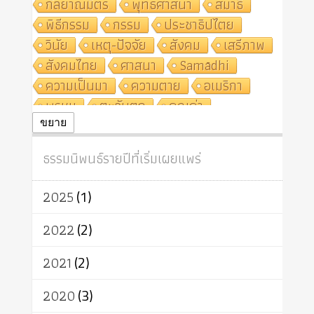
กัลยาณมิตร
พุทธศาสนา
สมาธิ
พิธีกรรม
กรรม
ประชาธิปไตย
วินัย
เหตุ-ปัจจัย
สังคม
เสรีภาพ
สังคมไทย
ศาสนา
Samādhi
ความเป็นมา
ความตาย
อเมริกา
พรหม
ตะวันตก
คุณค่า
ปฏิจจสมุปบาท
ศีล
อุตสาหกรรม
ขยาย
สถาบันสงฆ์
ศาสนาประจำชาติ
ธรรมนิพนธ์รายปีที่เริ่มเผยแพร่
อินเดีย
ผู้บริโภค
ธรรมาธิปไตย
จักร
การแยกรัฐกับศาสนา
ธรรมชาติ
2025
(1)
เทคโนโลยี
คณะสงฆ์
การบวช
สิทธิ
พุทธบริษัท
เยาวชน
2022
(2)
อาสาฬหบูชา
พระเวท
มหายาน
2021
(2)
อัตถะ
วัตถุเสพ
วัฒนธรรม
เทวดา
ปราโมทย์
2020
(3)