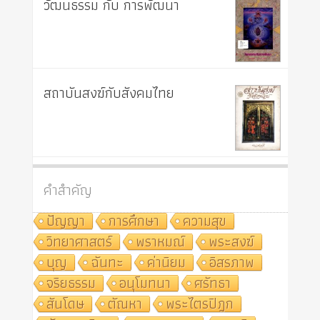
วัฒนธรรม กับ การพัฒนา
สถาบันสงฆ์กับสังคมไทย
คำสำคัญ
ปัญญา
การศึกษา
ความสุข
วิทยาศาสตร์
พราหมณ์
พระสงฆ์
บุญ
ฉันทะ
ค่านิยม
อิสรภาพ
จริยธรรม
อนุโมทนา
ศรัทธา
สันโดษ
ตัณหา
พระไตรปิฎก