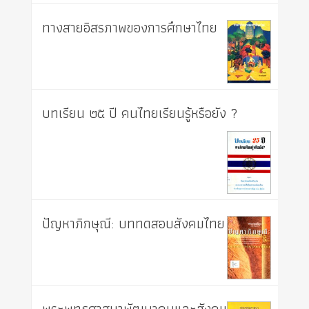
ทางสายอิสรภาพของการศึกษาไทย
บทเรียน ๒๕ ปี คนไทยเรียนรู้หรือยัง ?
ปัญหาภิกษุณี: บททดสอบสังคมไทย
พระพุทธศาสนาพัฒนาคนและสังคม