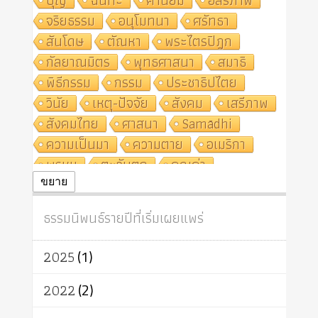
จริยธรรม
อนุโมทนา
ศรัทธา
สันโดษ
ตัณหา
พระไตรปิฎก
กัลยาณมิตร
พุทธศาสนา
สมาธิ
พิธีกรรม
กรรม
ประชาธิปไตย
วินัย
เหตุ-ปัจจัย
สังคม
เสรีภาพ
สังคมไทย
ศาสนา
Samādhi
ความเป็นมา
ความตาย
อเมริกา
พรหม
ตะวันตก
คุณค่า
ปฏิจจสมุปบาท
ศีล
อุตสาหกรรม
ขยาย
สถาบันสงฆ์
ศาสนาประจำชาติ
ธรรมนิพนธ์รายปีที่เริ่มเผยแพร่
อินเดีย
ผู้บริโภค
ธรรมาธิปไตย
จักร
การแยกรัฐกับศาสนา
ธรรมชาติ
2025
(1)
เทคโนโลยี
คณะสงฆ์
การบวช
สิทธิ
พุทธบริษัท
เยาวชน
2022
(2)
อาสาฬหบูชา
พระเวท
มหายาน