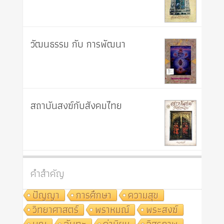
วัฒนธรรม กับ การพัฒนา
สถาบันสงฆ์กับสังคมไทย
คำสำคัญ
ปัญญา
การศึกษา
ความสุข
วิทยาศาสตร์
พราหมณ์
พระสงฆ์
บุญ
ฉันทะ
ค่านิยม
อิสรภาพ