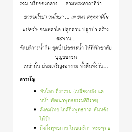
รวม หรือของกลาง … ตามพระคาถาที่ว่า
อารามโรปา วนโรปา … เต ชนา สคฺคคามิโน
แปลว่า
: ชนเหล่าใด ปลูกสวน ปลูกป่า สร้าง
สะพาน…
จัดบริการน้ำดื่ม ขุดบึงบ่อสระน้ำ ให้ที่พักอาศัย
บุญของชน
เหล่านั้น ย่อมเจริญงอกงาม ทั้งคืนทั้งวัน…
สารบัญ
ทันโลก ถึงธรรม (เหลียวหลัง แล
หน้า พัฒนาพุทธธรรมศิริราช)
สังคมไทย ใกล้กึ่งพุทธกาล หันหลัง
ให้วัด
ถึงกึ่งพุทธกาล ในอเมริกา พระพุทธ