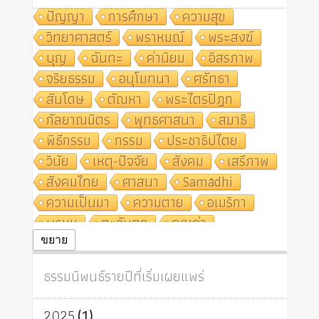
ปัญญา
การศึกษา
ความสุข
วิทยาศาสตร์
พราหมณ์
พระสงฆ์
บุญ
ฉันทะ
ค่านิยม
อิสรภาพ
จริยธรรม
อนุโมทนา
ศรัทธา
สันโดษ
ตัณหา
พระไตรปิฎก
กัลยาณมิตร
พุทธศาสนา
สมาธิ
พิธีกรรม
กรรม
ประชาธิปไตย
วินัย
เหตุ-ปัจจัย
สังคม
เสรีภาพ
สังคมไทย
ศาสนา
Samādhi
ความเป็นมา
ความตาย
อเมริกา
พรหม
ตะวันตก
คุณค่า
ปฏิจจสมุปบาท
ศีล
อุตสาหกรรม
ขยาย
สถาบันสงฆ์
ศาสนาประจำชาติ
ธรรมนิพนธ์รายปีที่เริ่มเผยแพร่
อินเดีย
ผู้บริโภค
ธรรมาธิปไตย
จักร
การแยกรัฐกับศาสนา
ธรรมชาติ
2025
(1)