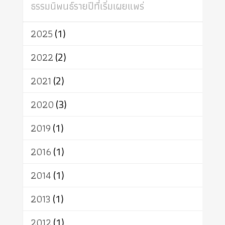
ธรรมนิพนธ์รายปีที่เริ่มเผยแพร่
อินเดีย
ผู้บริโภค
ธรรมาธิปไตย
จักร
การแยกรัฐกับศาสนา
ธรรมชาติ
2025
(1)
เทคโนโลยี
คณะสงฆ์
การบวช
สิทธิ
พุทธบริษัท
เยาวชน
2022
(2)
อาสาฬหบูชา
พระเวท
มหายาน
2021
(2)
อัตถะ
วัตถุเสพ
วัฒนธรรม
เทวดา
ปราโมทย์
2020
(3)
2019
(1)
2016
(1)
2014
(1)
2013
(1)
2012
(1)