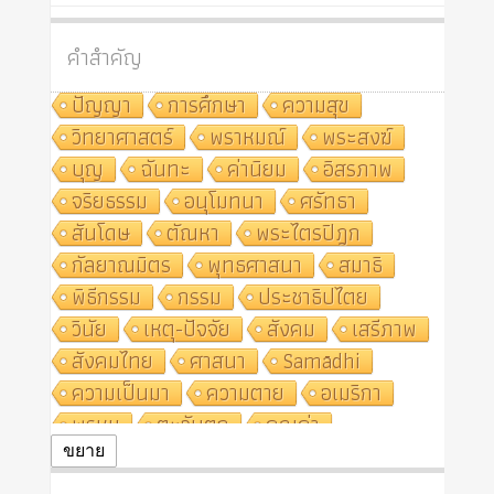
คำสำคัญ
ปัญญา
การศึกษา
ความสุข
วิทยาศาสตร์
พราหมณ์
พระสงฆ์
บุญ
ฉันทะ
ค่านิยม
อิสรภาพ
จริยธรรม
อนุโมทนา
ศรัทธา
สันโดษ
ตัณหา
พระไตรปิฎก
กัลยาณมิตร
พุทธศาสนา
สมาธิ
พิธีกรรม
กรรม
ประชาธิปไตย
วินัย
เหตุ-ปัจจัย
สังคม
เสรีภาพ
สังคมไทย
ศาสนา
Samādhi
ความเป็นมา
ความตาย
อเมริกา
พรหม
ตะวันตก
คุณค่า
ปฏิจจสมุปบาท
ศีล
อุตสาหกรรม
ขยาย
สถาบันสงฆ์
ศาสนาประจำชาติ