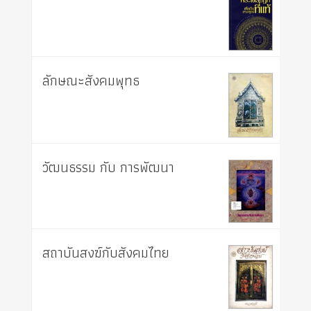
ลักษณะสังคมพุทธ
วัฒนธรรม กับ การพัฒนา
สถาบันสงฆ์กับสังคมไทย