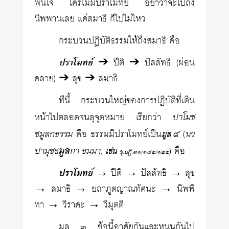
พื้นใจ ใครไม่มีปราโมทย์ อย่าว่าจะไปถึง
นิพพานเลย แค่สมาธิ ก็ไปไม่ไหว
กระบวนปฏิบัติธรรมให้ถึงสมาธิ คือ
ปราโมทย์
➔ ปีติ ➔ ปัสสัทธิ (ผ่อน
คลาย) ➔ สุข ➔ สมาธิ
ทีนี้ กระบวนใหญ่ของการปฏิบัติที่เดิน
ปาโมช
หน้าไปตลอดจนลุจุดหมาย เรียกว่า
ชมูลกธรรม
นว
คือ ธรรมมีปราโมทย์เป็น
(
มูล ๙
ปามุชฺช
มูล
กา ธมฺมา
,
) คือ
เช่น
ขุ.ปฏิ.๓๑/๑๘๒/๑๒๕
ปราโมทย์
→ ปีติ → ปัสสัทธิ → สุข
→ สมาธิ → ยถาภูตญาณทัศนะ → นิพพิ
ทา → วิราคะ → วิมุตติ
มูล ๓ ข้อนี้อาศัยกันและหนุนกันไป