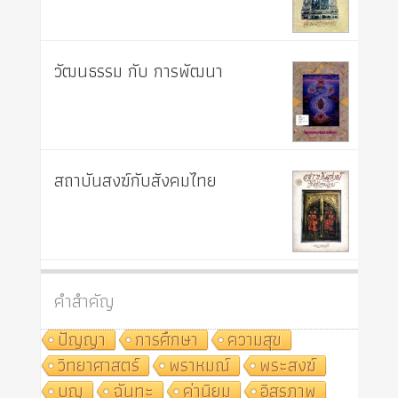
วัฒนธรรม กับ การพัฒนา
สถาบันสงฆ์กับสังคมไทย
คำสำคัญ
ปัญญา
การศึกษา
ความสุข
วิทยาศาสตร์
พราหมณ์
พระสงฆ์
บุญ
ฉันทะ
ค่านิยม
อิสรภาพ