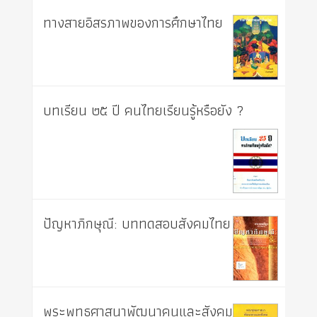
ทางสายอิสรภาพของการศึกษาไทย
บทเรียน ๒๕ ปี คนไทยเรียนรู้หรือยัง ?
ปัญหาภิกษุณี: บททดสอบสังคมไทย
พระพุทธศาสนาพัฒนาคนและสังคม