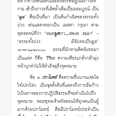
อยากทำให้คนสัตว์และสิ่งสรรพ์อยู่ในสภาวะดี
งาม เข้าถึงภาวะที่เลิศล้ำเต็มเปี่ยมสมบูรณ์ เป็น
“
มูล
” คือเป็นที่มา เป็นต้นกำเนิดของธรรมทั้ง
ปวง เช่นแสดงออกเป็น เมตตา กรุณา ตาม
ฉนฺท
มูล
กา…สพฺเพ ธมฺมา
พุทธพจน์ที่ว่า “
” –
“
ธรรมทั้งปวง มีฉันทะเป็นมูล
”
ธรรมที่มักตามติดฉันทะมา
(องฺ.ทสก.๒๔/๕๘/๑๑๔)
วิริยะ
เป็นแฝด ก็คือ
ความเพียรแกล้วกล้ามุ่ง
หน้าบุกฝ่าไปให้สำเร็จลุถึงจุดหมาย
ข้อ ๓
คือความชื่นบานแจ่มใส
ปราโมทย์
ใจโปร่งโล่ง เป็นจุดตั้งต้นที่แสดงถึงการเริ่มก้าว
ไปในทางของการปฏิบัติธรรมที่จะดำเนินไปถึง
จุดหมาย พระพุทธเจ้าตรัสสอนให้ทุกคนเป็นผู้
มากด้วยปราโมทย์ คือมีปราโมทย์ประจำเป็น