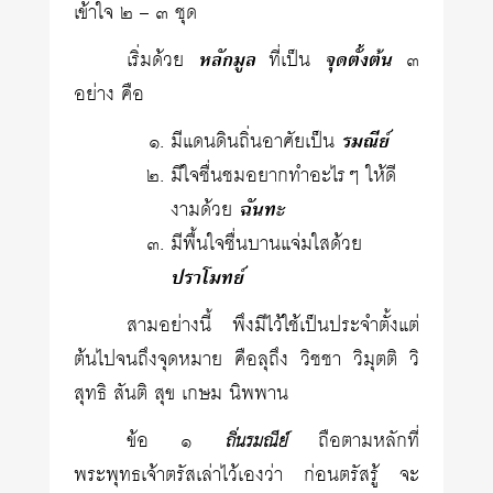
เข้าใจ ๒ – ๓ ชุด
เริ่มด้วย
หลักมูล
ที่เป็น
จุดตั้งต้น
๓
อย่าง คือ
มีแดนดินถิ่นอาศัยเป็น
รมณีย์
มีใจชื่นชมอยากทำอะไรๆ ให้ดี
งามด้วย
ฉันทะ
มีพื้นใจชื่นบานแจ่มใสด้วย
ปราโมทย์
สามอย่างนี้ พึงมีไว้ใช้เป็นประจำตั้งแต่
ต้นไปจนถึงจุดหมาย คือลุถึง วิชชา วิมุตติ วิ
สุทธิ สันติ สุข เกษม นิพพาน
ข้อ ๑
ถือตามหลักที่
ถิ่นรมณีย์
พระพุทธเจ้าตรัสเล่าไว้เองว่า ก่อนตรัสรู้ จะ