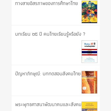
ทางสายอิสรภาพของการศึกษาไทย
บทเรียน ๒๕ ปี คนไทยเรียนรู้หรือยัง ?
ปัญหาภิกษุณี: บททดสอบสังคมไทย
พระพุทธศาสนาพัฒนาคนและสังคม