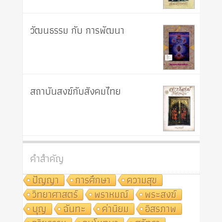
วัฒนธรรม กับ การพัฒนา
สถาบันสงฆ์กับสังคมไทย
คำสำคัญ
ปัญญา
การศึกษา
ความสุข
วิทยาศาสตร์
พราหมณ์
พระสงฆ์
บุญ
ฉันทะ
ค่านิยม
อิสรภาพ