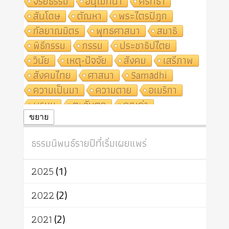
จริยธรรม
อนุโมทนา
ศรัทธา
สันโดษ
ตัณหา
พระไตรปิฎก
กัลยาณมิตร
พุทธศาสนา
สมาธิ
พิธีกรรม
กรรม
ประชาธิปไตย
วินัย
เหตุ-ปัจจัย
สังคม
เสรีภาพ
สังคมไทย
ศาสนา
Samādhi
ความเป็นมา
ความตาย
อเมริกา
พรหม
ตะวันตก
คุณค่า
ปฏิจจสมุปบาท
ศีล
อุตสาหกรรม
ขยาย
สถาบันสงฆ์
ศาสนาประจำชาติ
ธรรมนิพนธ์รายปีที่เริ่มเผยแพร่
อินเดีย
ผู้บริโภค
ธรรมาธิปไตย
จักร
การแยกรัฐกับศาสนา
ธรรมชาติ
2025
(1)
เทคโนโลยี
คณะสงฆ์
การบวช
สิทธิ
พุทธบริษัท
เยาวชน
2022
(2)
อาสาฬหบูชา
พระเวท
มหายาน
2021
(2)
อัตถะ
วัตถุเสพ
วัฒนธรรม