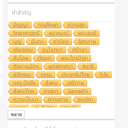
คำสำคัญ
ปัญญา
การศึกษา
ความสุข
วิทยาศาสตร์
พราหมณ์
พระสงฆ์
บุญ
ฉันทะ
ค่านิยม
อิสรภาพ
จริยธรรม
อนุโมทนา
ศรัทธา
สันโดษ
ตัณหา
พระไตรปิฎก
กัลยาณมิตร
พุทธศาสนา
สมาธิ
พิธีกรรม
กรรม
ประชาธิปไตย
วินัย
เหตุ-ปัจจัย
สังคม
เสรีภาพ
สังคมไทย
ศาสนา
Samādhi
ความเป็นมา
ความตาย
อเมริกา
พรหม
ตะวันตก
คุณค่า
ปฏิจจสมุปบาท
ศีล
อุตสาหกรรม
ขยาย
สถาบันสงฆ์
ศาสนาประจำชาติ
อินเดีย