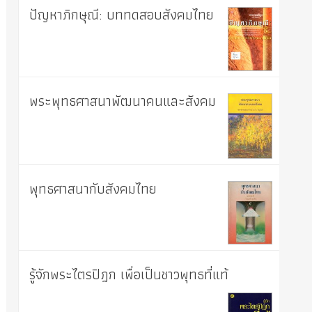
ปัญหาภิกษุณี: บททดสอบสังคมไทย
พระพุทธศาสนาพัฒนาคนและสังคม
พุทธศาสนากับสังคมไทย
รู้จักพระไตรปิฎก เพื่อเป็นชาวพุทธที่แท้