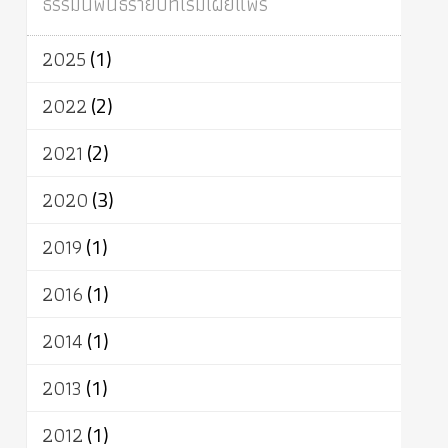
ธรรมนิพนธ์รายปีที่เริ่มเผยแพร่
ผู้บริโภค
ธรรมาธิปไตย
จักร
การแยกรัฐกับศาสนา
ธรรมชาติ
2025
(1)
เทคโนโลยี
คณะสงฆ์
การบวช
สิทธิ
พุทธบริษัท
เยาวชน
อาสาฬหบูชา
2022
(2)
พระเวท
มหายาน
อัตถะ
วัตถุเสพ
2021
(2)
วัฒนธรรม
เทวดา
ปราโมทย์
2020
(3)
2019
(1)
2016
(1)
2014
(1)
2013
(1)
2012
(1)