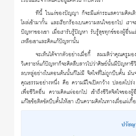
เวียนและจำกัดแคบอยู่แค่ตัวเรากับตัวเขา
ทีนี้ ในแง่ของปัญญา ก็จะมีแต่กระแสความคิดเดินเร
โผล่เข้ามากั้น และเรียกร้องเบนความสนใจออกไป เราจะเข้าใ
ปัญหาของเขา เมื่อเรารับรู้ปัญหา รับรู้สุขทุกข์ของผู้อื่
เหลือเขาและคิดแก้ปัญหานั้น
จะเห็นได้จากตัวอย่างเมื่อกี้ สมมติว่าคุณครูมอ
วิเคราะห์แก้ปัญหาก็จะคิดสืบสาวไปว่าศิษย์นั้นมีปัญห
ลบหลู่อย่างในตอนต้นนั้นก็ไม่มี จิตใจที่ไม่ถูกบีบคั้น ม
คุณธรรมอย่างหนึ่ง คือ ความมีใจเปิดกว้าง ปลอดโปร่ง โล
เพื่อชีวิตอื่น ความคิดแผ่ออกไป เข้าถึงชีวิตจิตใจของผ
แก้ไขข้อติดขัดบีบคั้นให้เขา เป็นความคิดในทางเผื่อแผ่เกื้อ
ปรัชญ