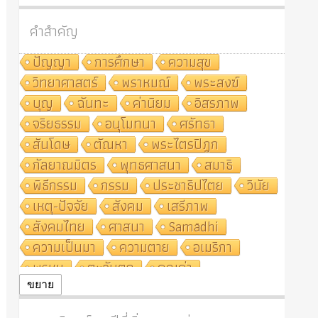
คำสำคัญ
ปัญญา
การศึกษา
ความสุข
วิทยาศาสตร์
พราหมณ์
พระสงฆ์
บุญ
ฉันทะ
ค่านิยม
อิสรภาพ
จริยธรรม
อนุโมทนา
ศรัทธา
สันโดษ
ตัณหา
พระไตรปิฎก
กัลยาณมิตร
พุทธศาสนา
สมาธิ
พิธีกรรม
กรรม
ประชาธิปไตย
วินัย
เหตุ-ปัจจัย
สังคม
เสรีภาพ
สังคมไทย
ศาสนา
Samādhi
ความเป็นมา
ความตาย
อเมริกา
พรหม
ตะวันตก
คุณค่า
ปฏิจจสมุปบาท
ศีล
อุตสาหกรรม
ขยาย
สถาบันสงฆ์
ศาสนาประจำชาติ
อินเดีย