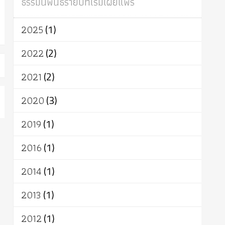
ธรรมนิพนธ์รายปีที่เริ่มเผยแพร่
ผู้บริโภค
ธรรมาธิปไตย
จักร
การแยกรัฐกับศาสนา
ธรรมชาติ
2025
(1)
เทคโนโลยี
คณะสงฆ์
การบวช
สิทธิ
พุทธบริษัท
เยาวชน
อาสาฬหบูชา
2022
(2)
พระเวท
มหายาน
อัตถะ
วัตถุเสพ
2021
(2)
วัฒนธรรม
เทวดา
ปราโมทย์
2020
(3)
2019
(1)
2016
(1)
2014
(1)
2013
(1)
2012
(1)