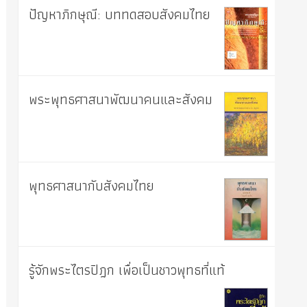
ปัญหาภิกษุณี: บททดสอบสังคมไทย
พระพุทธศาสนาพัฒนาคนและสังคม
พุทธศาสนากับสังคมไทย
รู้จักพระไตรปิฎก เพื่อเป็นชาวพุทธที่แท้