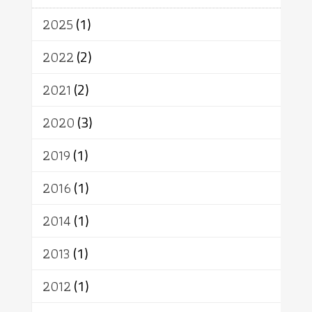
จักร
การแยกรัฐกับศาสนา
ธรรมชาติ
2025
(1)
เทคโนโลยี
คณะสงฆ์
การบวช
สิทธิ
พุทธบริษัท
เยาวชน
2022
(2)
อาสาฬหบูชา
พระเวท
มหายาน
2021
(2)
อัตถะ
วัตถุเสพ
วัฒนธรรม
เทวดา
ปราโมทย์
2020
(3)
2019
(1)
2016
(1)
2014
(1)
2013
(1)
2012
(1)