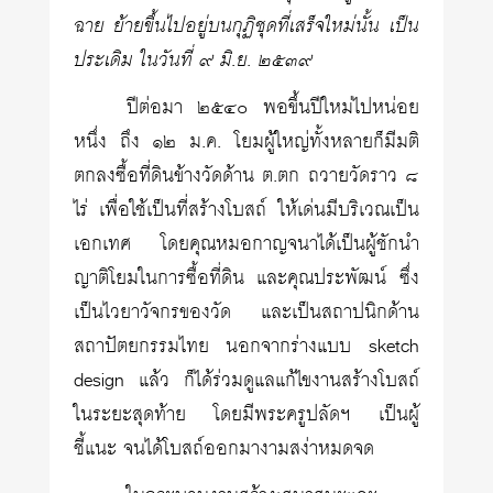
ฉาย ย้ายขึ้นไปอยู่บนกุฏิชุดที่เสร็จใหม่นั้น เป็น
ประเดิม ในวันที่ ๙ มิ.ย. ๒๕๓๙
ปีต่อมา ๒๕๔๐ พอขึ้นปีใหม่ไปหน่อย
หนึ่ง ถึง ๑๒ ม.ค. โยมผู้ใหญ่ทั้งหลายก็มีมติ
ตกลงซื้อที่ดินข้างวัดด้าน ต.ตก ถวายวัดราว ๘
ไร่ เพื่อใช้เป็นที่สร้างโบสถ์ ให้เด่นมีบริเวณเป็น
เอกเทศ โดยคุณหมอกาญจนาได้เป็นผู้ชักนำ
ญาติโยมในการซื้อที่ดิน และคุณประพัฒน์ ซึ่ง
เป็นไวยาวัจกรของวัด และเป็นสถาปนิกด้าน
สถาปัตยกรรมไทย นอกจากร่างแบบ sketch
design แล้ว ก็ได้ร่วมดูแลแก้ไขงานสร้างโบสถ์
ในระยะสุดท้าย โดยมีพระครูปลัดฯ เป็นผู้
ชี้แนะ จนได้โบสถ์ออกมางามสง่าหมดจด