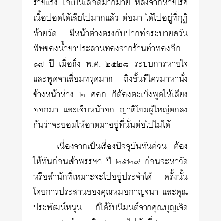
ร้ายแรง ไอเป็นเลือดมากมาย หลังจากหายโรค
เนื้อปอดได้เสียไปมากแล้ว ต่อมา ได้ไปอยู่ที่กุฏิ
ท้ายวัด มีหน้าต่างตรงกับปากท่อระบายควัน
พิษของน้ำยาประสานทองจากร้านทำทองอีก
๑๗ ปี เมื่อถึง พ.ศ. ๒๕๒๘ ระบบการหายใจ
และพูดจาเสื่อมทรุดมาก ถึงขั้นที่ใครมาหานั่ง
ข้างหน้าห่าง ๒ ศอก ก็ต้องตะเบ็งพูดให้เสียง
ออกมา และเจ็บหน้าอก ญาติโยมผู้ใหญ่ตกลง
กันว่าจะยอมให้อาตมาอยู่ที่นั่นต่อไปไม่ได้
เนื่องจากเป็นเรื่องปัจจุบันทันด่วน ต้อง
ให้ทันก่อนเข้าพรรษา ปี ๒๕๒๙ ก่อนจะหาวัด
หรือสำนักที่เหมาะจะไปอยู่ประจำได้ ครั้งนั้น
โดยการประสานของคุณหมอกาญจนา และคุณ
ประพัฒน์หนุน ก็ได้รับนิมนต์จากคุณบุญเจิด