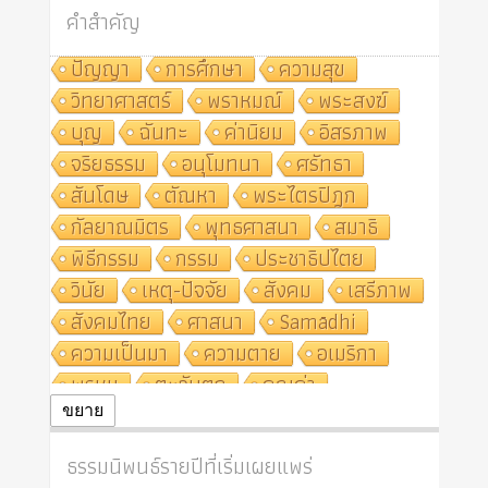
คำสำคัญ
ปัญญา
การศึกษา
ความสุข
วิทยาศาสตร์
พราหมณ์
พระสงฆ์
บุญ
ฉันทะ
ค่านิยม
อิสรภาพ
จริยธรรม
อนุโมทนา
ศรัทธา
สันโดษ
ตัณหา
พระไตรปิฎก
กัลยาณมิตร
พุทธศาสนา
สมาธิ
พิธีกรรม
กรรม
ประชาธิปไตย
วินัย
เหตุ-ปัจจัย
สังคม
เสรีภาพ
สังคมไทย
ศาสนา
Samādhi
ความเป็นมา
ความตาย
อเมริกา
พรหม
ตะวันตก
คุณค่า
ปฏิจจสมุปบาท
ศีล
อุตสาหกรรม
ขยาย
สถาบันสงฆ์
ศาสนาประจำชาติ
ธรรมนิพนธ์รายปีที่เริ่มเผยแพร่
อินเดีย
ผู้บริโภค
ธรรมาธิปไตย