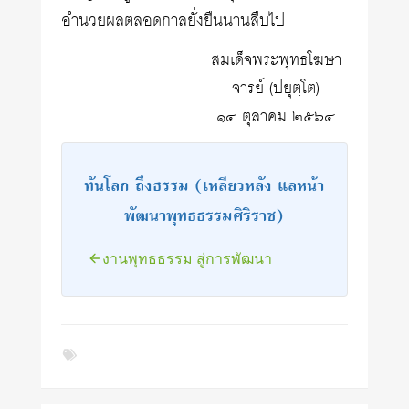
อำนวยผลตลอดกาลยั่งยืนนานสืบไป
สมเด็จพระพุทธโฆษา
จารย์ (ปยุตฺโต)
๑๔ ตุลาคม ๒๕๖๔
ทันโลก ถึงธรรม (เหลียวหลัง แลหน้า
พัฒนาพุทธธรรมศิริราช)
งานพุทธธรรม สู่การพัฒนา