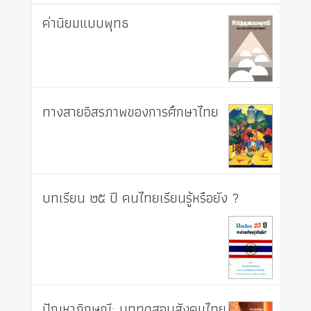
ค่านิยมแบบพุทธ
ทางสายอิสรภาพของการศึกษาไทย
บทเรียน ๒๕ ปี คนไทยเรียนรู้หรือยัง ?
ปัญหาภิกษุณี: บททดสอบสังคมไทย