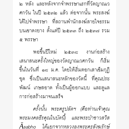
๒ หลัง และหลังจากจำพรรษาแรกที่วัดญาณเว
ศกวัน ในปี ๒๕๓๒ แล้ว ต่อจากนั้น พระสงฆ์
ได้ไปจำพรรษา ที่สถานพำนักสงฆ์สายใจธรรม
บนเขาดงยาง ตั้งแต่ปี ๒๕๓๓ ถึง ๒๕๓๗ รวม
๕ พรรษา
พอขึ้นปีใหม่ ๒๕๓๘ งานก่อสร้าง
เสนาสนะครั้งใหญ่ของวัดญาณเวศกวัน ก็เริ่ม
ขึ้นในวันที่ ๑๘ ม.ค. โดยให้เริ่มตอกเสาเข็มกุฏิ
ชุด ซึ่งเป็นเสนาสนะหลักของวัดนี้ ที่คุณประ
พัฒน์ เกษสอาด ทั้งเป็นผู้ออกแบบ และดูแล
การก่อสร้างมาจนเสร็จ
ครั้งนั้น พระครูปลัดฯ (คือท่านเจ้าคุณ
พระมงคลธีรคุณในบัดนี้) และพระป่าชาวสวิส
Āsabho ได้แยกจากหลวงลุงพระครูสังฆรักษ์