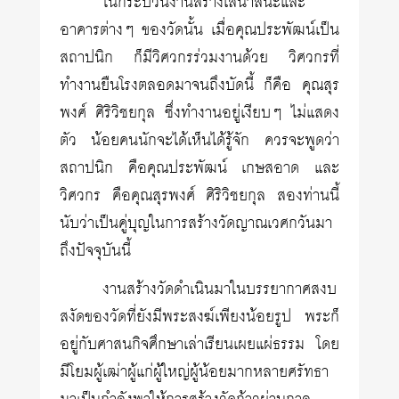
ในกระบวนงานสร้างเสนาสนะและ
อาคารต่างๆ ของวัดนั้น เมื่อคุณประพัฒน์เป็น
สถาปนิก ก็มีวิศวกรร่วมงานด้วย วิศวกรที่
ทำงานยืนโรงตลอดมาจนถึงบัดนี้ ก็คือ คุณสุร
พงศ์ ศิริวิชยกุล ซึ่งทำงานอยู่เงียบๆ ไม่แสดง
ตัว น้อยคนนักจะได้เห็นได้รู้จัก ควรจะพูดว่า
สถาปนิก คือคุณประพัฒน์ เกษสอาด และ
วิศวกร คือคุณสุรพงศ์ ศิริวิชยกุล สองท่านนี้
นับว่าเป็นคู่บุญในการสร้างวัดญาณเวศกวันมา
ถึงปัจจุบันนี้
งานสร้างวัดดำเนินมาในบรรยากาศสงบ
สงัดของวัดที่ยังมีพระสงฆ์เพียงน้อยรูป พระก็
อยู่กับศาสนกิจศึกษาเล่าเรียนเผยแผ่ธรรม โดย
มีโยมผู้เฒ่าผู้แก่ผู้ใหญ่ผู้น้อยมากหลายศรัทธา