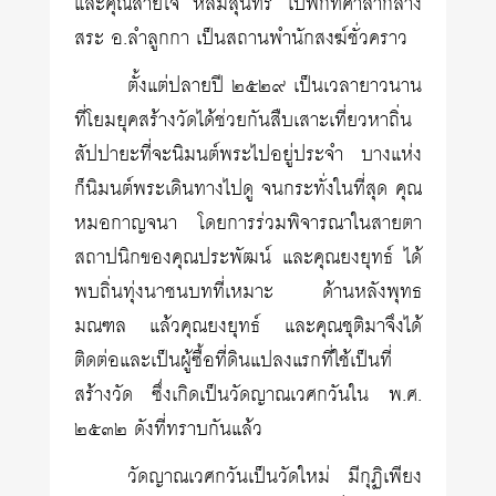
และคุณสายใจ หลิมสุนทร ไปพักที่ศาลากลาง
สระ อ.ลำลูกกา เป็นสถานพำนักสงฆ์ชั่วคราว
ตั้งแต่ปลายปี ๒๕๒๙ เป็นเวลายาวนาน
ที่โยมยุคสร้างวัดได้ช่วยกันสืบเสาะเที่ยวหาถิ่น
สัปปายะที่จะนิมนต์พระไปอยู่ประจำ บางแห่ง
ก็นิมนต์พระเดินทางไปดู จนกระทั่งในที่สุด คุณ
หมอกาญจนา โดยการร่วมพิจารณาในสายตา
สถาปนิกของคุณประพัฒน์ และคุณยงยุทธ์ ได้
พบถิ่นทุ่งนาชนบทที่เหมาะ ด้านหลังพุทธ
มณฑล แล้วคุณยงยุทธ์ และคุณชุติมาจึงได้
ติดต่อและเป็นผู้ซื้อที่ดินแปลงแรกที่ใช้เป็นที่
สร้างวัด ซึ่งเกิดเป็นวัดญาณเวศกวันใน พ.ศ.
๒๕๓๒ ดังที่ทราบกันแล้ว
วัดญาณเวศกวันเป็นวัดใหม่ มีกุฏิเพียง