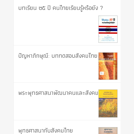
บทเรียน ๒๕ ปี คนไทยเรียนรู้หรือยัง ?
ปัญหาภิกษุณี: บททดสอบสังคมไทย
พระพุทธศาสนาพัฒนาคนและสังคม
พุทธศาสนากับสังคมไทย