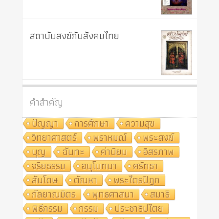
สถาบันสงฆ์กับสังคมไทย
คำสำคัญ
ปัญญา
การศึกษา
ความสุข
วิทยาศาสตร์
พราหมณ์
พระสงฆ์
บุญ
ฉันทะ
ค่านิยม
อิสรภาพ
จริยธรรม
อนุโมทนา
ศรัทธา
สันโดษ
ตัณหา
พระไตรปิฎก
กัลยาณมิตร
พุทธศาสนา
สมาธิ
พิธีกรรม
กรรม
ประชาธิปไตย