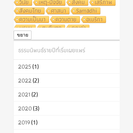
วินัย
เหตุ-ปัจจัย
สังคม
เสรีภาพ
สังคมไทย
ศาสนา
Samādhi
ความเป็นมา
ความตาย
อเมริกา
พรหม
ตะวันตก
คุณค่า
ปฏิจจสมุปบาท
ศีล
อุตสาหกรรม
ขยาย
สถาบันสงฆ์
ศาสนาประจำชาติ
ธรรมนิพนธ์รายปีที่เริ่มเผยแพร่
อินเดีย
ผู้บริโภค
ธรรมาธิปไตย
จักร
การแยกรัฐกับศาสนา
ธรรมชาติ
2025
(1)
เทคโนโลยี
คณะสงฆ์
การบวช
สิทธิ
พุทธบริษัท
เยาวชน
2022
(2)
อาสาฬหบูชา
พระเวท
มหายาน
2021
(2)
อัตถะ
วัตถุเสพ
วัฒนธรรม
เทวดา
ปราโมทย์
2020
(3)
2019
(1)