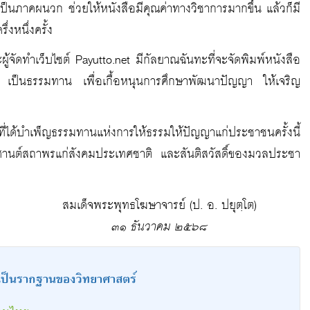
เป็นภาคผนวก ช่วยให้หนังสือมีคุณค่าทางวิชาการมากขึ้น แล้วก็มี
่งหนึ่งครั้ง
้จัดทำเว็บไซต์ Payutto.net มีกัลยาณฉันทะที่จะจัดพิมพ์หนังสือ
เป็นธรรมทาน เพื่อเกื้อหนุนการศึกษาพัฒนาปัญญา ให้เจริญ
ี่ได้บำเพ็ญธรรมทานแห่งการให้ธรรมให้ปัญญาแก่ประชาชนครั้งนี้
ษมศานต์สถาพรแก่สังคมประเทศชาติ และสันติสวัสดิ์ของมวลประชา
สมเด็จพระพุทธโฆษาจารย์ (ป. อ. ปยุตฺโต)
๓๑ ธันวาคม ๒๕๖๘
ป็นรากฐานของวิทยาศาสตร์