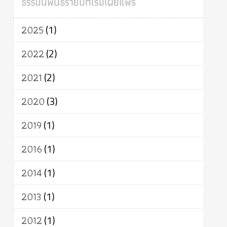
ธรรมนิพนธ์รายปีที่เริ่มเผยแพร่
ผู้บริโภค
ธรรมาธิปไตย
จักร
การแยกรัฐกับศาสนา
ธรรมชาติ
2025
(1)
เทคโนโลยี
คณะสงฆ์
การบวช
สิทธิ
พุทธบริษัท
เยาวชน
อาสาฬหบูชา
2022
(2)
พระเวท
มหายาน
อัตถะ
วัตถุเสพ
2021
(2)
วัฒนธรรม
เทวดา
ปราโมทย์
2020
(3)
2019
(1)
2016
(1)
2014
(1)
2013
(1)
2012
(1)