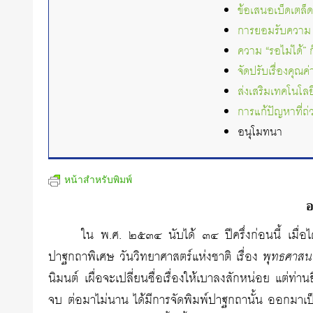
ข้อเสนอเบ็ดเตล็
การยอมรับความ 
ความ “รอไม่ได้” 
จัดปรับเรื่องคุณค
ส่งเสริมเทคโนโลย
การแก้ปัญหาที่ถ
อนุโมทนา
หน้าสำหรับพิมพ์
อ
ใน พ.ศ. ๒๕๓๔ นับได้ ๓๔ ปีครึ่งก่อนนี้ เมื่อ
ปาฐกถาพิเศษ วันวิทยาศาสตร์แห่งชาติ เรื่อง
พุทธศาสน
นิมนต์ เผื่อจะเปลี่ยนชื่อเรื่องให้เบาลงสักหน่อย แต่ท่า
จบ ต่อมาไม่นาน ได้มีการจัดพิมพ์ปาฐกถานั้น ออกมาเป