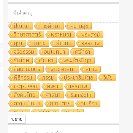
คำสำคัญ
ปัญญา
การศึกษา
ความสุข
วิทยาศาสตร์
พราหมณ์
พระสงฆ์
บุญ
ฉันทะ
ค่านิยม
อิสรภาพ
จริยธรรม
อนุโมทนา
ศรัทธา
สันโดษ
ตัณหา
พระไตรปิฎก
กัลยาณมิตร
พุทธศาสนา
สมาธิ
พิธีกรรม
กรรม
ประชาธิปไตย
วินัย
เหตุ-ปัจจัย
สังคม
เสรีภาพ
สังคมไทย
ศาสนา
Samādhi
ความเป็นมา
ความตาย
อเมริกา
พรหม
ตะวันตก
คุณค่า
ปฏิจจสมุปบาท
ศีล
อุตสาหกรรม
ขยาย
สถาบันสงฆ์
ศาสนาประจำชาติ
อินเดีย