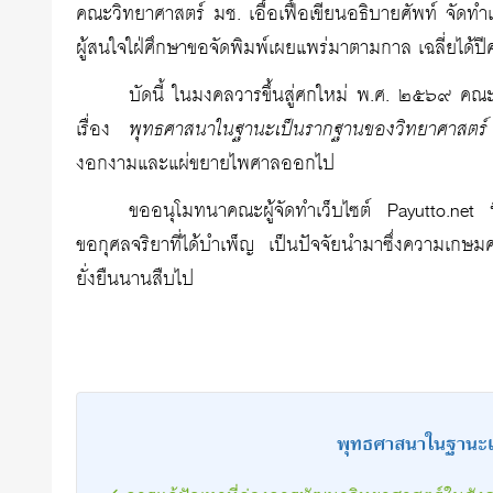
คณะวิทยาศาสตร์ มช. เอื้อเฟื้อเขียนอธิบายศัพท์ จัดทำ
ผู้สนใจใฝ่ศึกษาขอจัดพิมพ์เผยแพร่มาตามกาล เฉลี่ยได้ปีครึ
บัดนี้ ในมงคลวารขึ้นสู่ศกใหม่ พ.ศ. ๒๕๖๙ คณะผู
เรื่อง
พุทธศาสนาในฐานะเป็นรากฐานของวิทยาศาสตร์
งอกงามและแผ่ขยายไพศาลออกไป
ขออนุโมทนาคณะผู้จัดทำเว็บไซต์ Payutto.net ท
ขอกุศลจริยาที่ได้บำเพ็ญ เป็นปัจจัยนำมาซึ่งความเก
ยั่งยืนนานสืบไป
พุทธศาสนาในฐานะเ