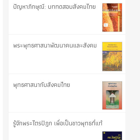
ปัญหาภิกษุณี: บททดสอบสังคมไทย
พระพุทธศาสนาพัฒนาคนและสังคม
พุทธศาสนากับสังคมไทย
รู้จักพระไตรปิฎก เพื่อเป็นชาวพุทธที่แท้