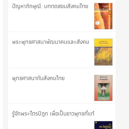
ปัญหาภิกษุณี: บททดสอบสังคมไทย
พระพุทธศาสนาพัฒนาคนและสังคม
พุทธศาสนากับสังคมไทย
รู้จักพระไตรปิฎก เพื่อเป็นชาวพุทธที่แท้