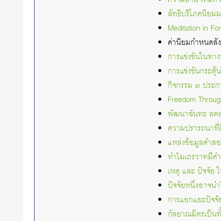
ลัทธิบริโภคนิย
Meditation in Fo
ค่านิยมกำหนดสั
การแข่งขันในทางท
การแข่งขันกระตุ
กิจกรรม ๓ ประก
Freedom Throug
พัฒนาฉันทะ ลด
ความปรารถนาที่
แหล่งข้อมูลคำ
ทำไมเถรวาทมีคำส
เหตุ และ ปัจจัย
ปัจจัยหนึ่งอาจน
การแยกแยะปัจจัยห
กัลยาณมิตรเป็น