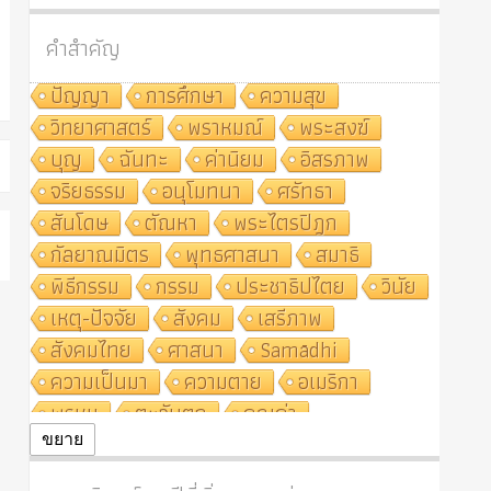
คำสำคัญ
ปัญญา
การศึกษา
ความสุข
วิทยาศาสตร์
พราหมณ์
พระสงฆ์
บุญ
ฉันทะ
ค่านิยม
อิสรภาพ
จริยธรรม
อนุโมทนา
ศรัทธา
สันโดษ
ตัณหา
พระไตรปิฎก
กัลยาณมิตร
พุทธศาสนา
สมาธิ
พิธีกรรม
กรรม
ประชาธิปไตย
วินัย
เหตุ-ปัจจัย
สังคม
เสรีภาพ
สังคมไทย
ศาสนา
Samādhi
ความเป็นมา
ความตาย
อเมริกา
พรหม
ตะวันตก
คุณค่า
ปฏิจจสมุปบาท
ศีล
อุตสาหกรรม
ขยาย
สถาบันสงฆ์
ศาสนาประจำชาติ
อินเดีย