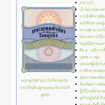
(กล่าวนำ)
เป้าหมายของเศร
หากยังมีความขัดแ
อะไรคือความอยู่
ความสุข ๒ แบบ
โลกแห่งการบริโภ
มนุษย์มีความแต
ศีล ๕ : หลักการพ
บุคคล ๓ กลุ่ม
ประเทศผู้ผลิตกับ
การศึกษาควรสอน
ดุลยภาพของอิสร
พระพุทธศาสนากับโลกธุรกิจ:
ต้องพัฒนา Intelle
การใช้หลักพุทธธรรมในการทำ
ผู้บริโภคมีอำนาจ
ธุรกิจ
ธุรกิจอยู่ไม่ได้ ถ้
ความสำเร็จที่แท้จ