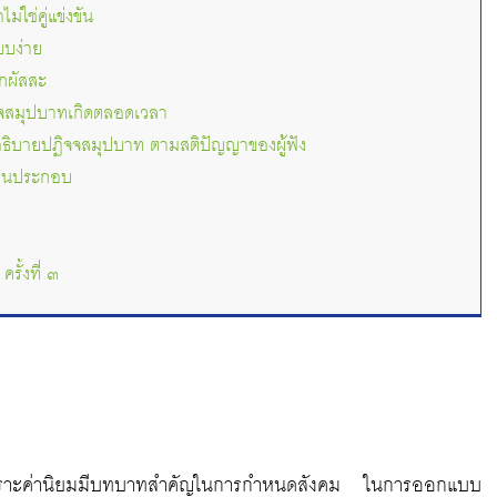
่ใช่คู่แข่งขัน
บง่าย
กผัสสะ
จสมุปบาทเกิดตลอดเวลา
อธิบายปฏิจจสมุปบาท ตามสติปัญญาของผู้ฟัง
่านประกอบ
รั้งที่ ๓
 เพราะค่านิยมมีบทบาทสำคัญในการกำหนดสังคม ในการออกแบบ