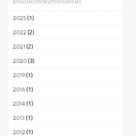
ธรรมนิพนธ์รายปีที่เริ่มเผยแพร่
ผู้บริโภค
ธรรมาธิปไตย
จักร
การแยกรัฐกับศาสนา
ธรรมชาติ
2025
(1)
เทคโนโลยี
คณะสงฆ์
การบวช
สิทธิ
พุทธบริษัท
เยาวชน
อาสาฬหบูชา
2022
(2)
พระเวท
มหายาน
อัตถะ
วัตถุเสพ
2021
(2)
วัฒนธรรม
เทวดา
ปราโมทย์
2020
(3)
2019
(1)
2016
(1)
2014
(1)
2013
(1)
2012
(1)