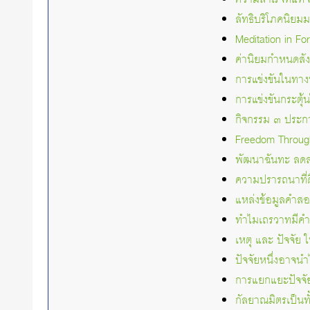
ลัทธิบริโภคนิย
Meditation in Fo
ค่านิยมกำหนดสั
การแข่งขันในทางท
การแข่งขันกระตุ
กิจกรรม ๓ ประก
Freedom Throug
พัฒนาฉันทะ ลด
ความปรารถนาที่
แหล่งข้อมูลคำ
ทำไมเถรวาทมีคำส
เหตุ และ ปัจจัย
ปัจจัยหนึ่งอาจน
การแยกแยะปัจจัยห
กัลยาณมิตรเป็น