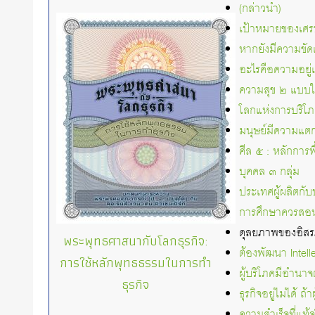
(กล่าวนำ)
เป้าหมายของเศร
หากยังมีความขัดแ
อะไรคือความอยู่
ความสุข ๒ แบบ
โลกแห่งการบริโภ
มนุษย์มีความแต
ศีล ๕ : หลักการพ
บุคคล ๓ กลุ่ม
ประเทศผู้ผลิตกับ
การศึกษาควรสอน
ดุลยภาพของอิสร
พระพุทธศาสนากับโลกธุรกิจ:
ต้องพัฒนา Intelle
การใช้หลักพุทธธรรมในการทำ
ผู้บริโภคมีอำนาจ
ธุรกิจ
ธุรกิจอยู่ไม่ได้ ถ้
ความสำเร็จที่แท้จ