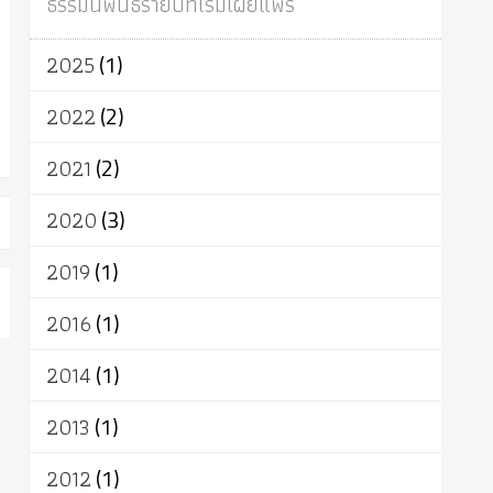
ธรรมนิพนธ์รายปีที่เริ่มเผยแพร่
ผู้บริโภค
ธรรมาธิปไตย
จักร
การแยกรัฐกับศาสนา
ธรรมชาติ
2025
(1)
เทคโนโลยี
คณะสงฆ์
การบวช
สิทธิ
พุทธบริษัท
เยาวชน
อาสาฬหบูชา
2022
(2)
พระเวท
มหายาน
อัตถะ
วัตถุเสพ
2021
(2)
วัฒนธรรม
เทวดา
ปราโมทย์
2020
(3)
2019
(1)
2016
(1)
2014
(1)
2013
(1)
2012
(1)