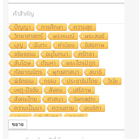
คำสำคัญ
ปัญญา
การศึกษา
ความสุข
วิทยาศาสตร์
พราหมณ์
พระสงฆ์
บุญ
ฉันทะ
ค่านิยม
อิสรภาพ
จริยธรรม
อนุโมทนา
ศรัทธา
สันโดษ
ตัณหา
พระไตรปิฎก
กัลยาณมิตร
พุทธศาสนา
สมาธิ
พิธีกรรม
กรรม
ประชาธิปไตย
วินัย
เหตุ-ปัจจัย
สังคม
เสรีภาพ
สังคมไทย
ศาสนา
Samādhi
ความเป็นมา
ความตาย
อเมริกา
พรหม
ตะวันตก
คุณค่า
ปฏิจจสมุปบาท
ศีล
อุตสาหกรรม
ขยาย
สถาบันสงฆ์
ศาสนาประจำชาติ
อินเดีย