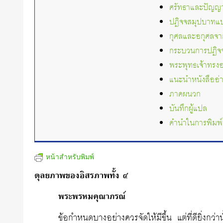
ศรัทธาและปัญญาไม
ปฏิจจสมุปบาทแบ
กุศลและอกุศลจา
กระบวนการปฏิจ
พระพุทธเจ้าทรง
แนะนำหนังสืออ
ภาคผนวก
บันทึกผู้แปล
คำนำในการพิมพ์ ค
หน้าสำหรับพิมพ์
ดุลยภาพของอิสรภาพทั้ง ๔
พระพรหมคุณาภรณ์
ข้อกำหนดบางอย่างควรจัดให้มีขึ้น แต่ที่ดียิ่งกว่