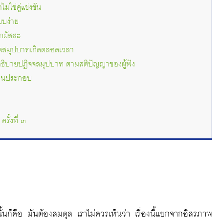
่ใช่คู่แข่งขัน
บง่าย
กผัสสะ
จสมุปบาทเกิดตลอดเวลา
อธิบายปฏิจจสมุปบาท ตามสติปัญญาของผู้ฟัง
่านประกอบ
รั้งที่ ๓
านั้นก็คือ มันต้องสมดุล เราไม่ควรเห็นว่า เรื่องนี้แยกจากอิสรภาพ