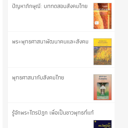
ปัญหาภิกษุณี: บททดสอบสังคมไทย
พระพุทธศาสนาพัฒนาคนและสังคม
พุทธศาสนากับสังคมไทย
รู้จักพระไตรปิฎก เพื่อเป็นชาวพุทธที่แท้