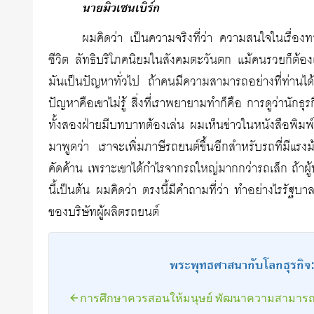
นายมิวเซนเบิร์ก
ผมคิดว่า เป็นความจริงที่ว่า ความสนใจในเรื่องท
ชีวิต ลัทธิบริโภคนิยมในสังคมตะวันตก แม้คนรวยก็ต้องเ
มันเป็นปัญหาทั่วไป ถ้าคนมีความสามารถอย่างที่ท่านได้ก
ปัญหาคือเขาไม่รู้ สิ่งที่เราพยายามทำก็คือ การดูว่านั
ทั้งสองฝ่ายมีบทบาทต้องเล่น ผมเห็นข่าวในหนังสือพิมพ์วัน
มาพูดว่า เราจะเพิ่มภาษีรถยนต์ขึ้นอีกสำหรับรถที่มีแรงม
คัดค้าน เพราะเขาได้กำไรจากรถใหญ่มากกว่ารถเล็ก ถ้าผู้
นี้เป็นต้น ผมคิดว่า ตรงนี้มีคำถามที่ว่า ทำอย่างไรร
ของบริษัทผู้ผลิตรถยนต์
พระพุทธศาสนากับโลกธุรกิจ:
การศึกษาควรสอนให้มนุษย์ พัฒนาความสามาร