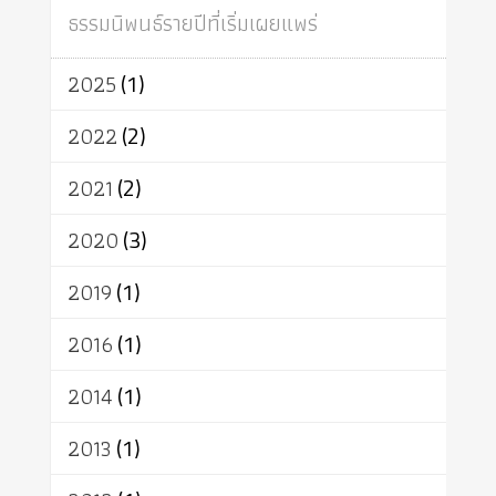
สถาบันสงฆ์
ศาสนาประจำชาติ
ธรรมนิพนธ์รายปีที่เริ่มเผยแพร่
อินเดีย
ผู้บริโภค
ธรรมาธิปไตย
จักร
การแยกรัฐกับศาสนา
ธรรมชาติ
2025
(1)
เทคโนโลยี
คณะสงฆ์
การบวช
สิทธิ
พุทธบริษัท
เยาวชน
2022
(2)
อาสาฬหบูชา
พระเวท
มหายาน
2021
(2)
อัตถะ
วัตถุเสพ
วัฒนธรรม
เทวดา
ปราโมทย์
2020
(3)
2019
(1)
2016
(1)
2014
(1)
2013
(1)