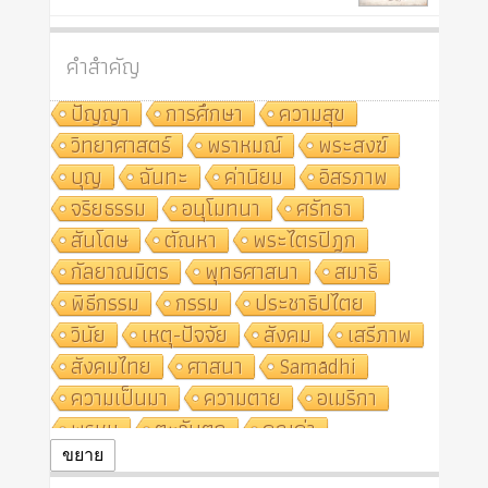
คำสำคัญ
ปัญญา
การศึกษา
ความสุข
วิทยาศาสตร์
พราหมณ์
พระสงฆ์
บุญ
ฉันทะ
ค่านิยม
อิสรภาพ
จริยธรรม
อนุโมทนา
ศรัทธา
สันโดษ
ตัณหา
พระไตรปิฎก
กัลยาณมิตร
พุทธศาสนา
สมาธิ
พิธีกรรม
กรรม
ประชาธิปไตย
วินัย
เหตุ-ปัจจัย
สังคม
เสรีภาพ
สังคมไทย
ศาสนา
Samādhi
ความเป็นมา
ความตาย
อเมริกา
พรหม
ตะวันตก
คุณค่า
ปฏิจจสมุปบาท
ศีล
อุตสาหกรรม
ขยาย