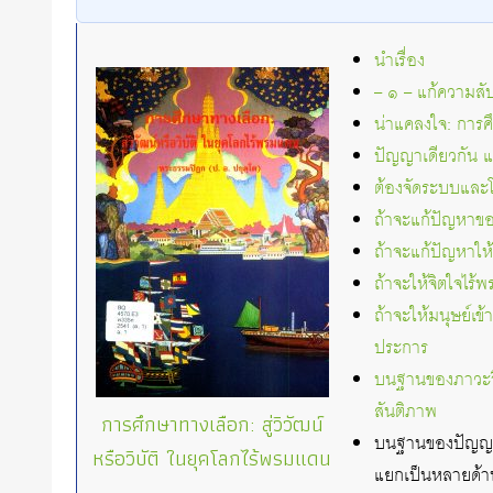
นำเรื่อง
– ๑ – แก้ความส
น่าแคลงใจ: การศ
ปัญญาเดียวกัน แต
ต้องจัดระบบและโคร
ถ้าจะแก้ปัญหาขอ
ถ้าจะแก้ปัญหาให
ถ้าจะให้จิตใจไร
ถ้าจะให้มนุษย์เ
ประการ
บนฐานของภาวะจิต
สันติภาพ
การศึกษาทางเลือก: สู่วิวัฒน์
บนฐานของปัญญาที
หรือวิบัติ ในยุคโลกไร้พรมแดน
แยกเป็นหลายด้า