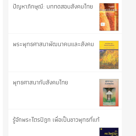
ปัญหาภิกษุณี: บททดสอบสังคมไทย
พระพุทธศาสนาพัฒนาคนและสังคม
พุทธศาสนากับสังคมไทย
รู้จักพระไตรปิฎก เพื่อเป็นชาวพุทธที่แท้