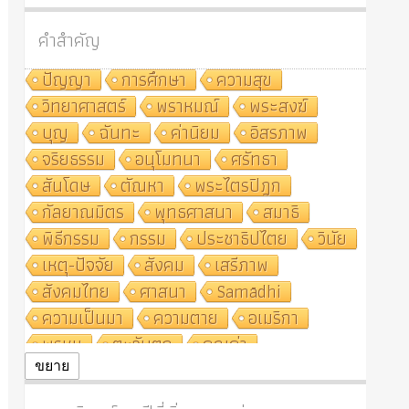
คำสำคัญ
ปัญญา
การศึกษา
ความสุข
วิทยาศาสตร์
พราหมณ์
พระสงฆ์
บุญ
ฉันทะ
ค่านิยม
อิสรภาพ
จริยธรรม
อนุโมทนา
ศรัทธา
สันโดษ
ตัณหา
พระไตรปิฎก
กัลยาณมิตร
พุทธศาสนา
สมาธิ
พิธีกรรม
กรรม
ประชาธิปไตย
วินัย
เหตุ-ปัจจัย
สังคม
เสรีภาพ
สังคมไทย
ศาสนา
Samādhi
ความเป็นมา
ความตาย
อเมริกา
พรหม
ตะวันตก
คุณค่า
ปฏิจจสมุปบาท
ศีล
อุตสาหกรรม
ขยาย
สถาบันสงฆ์
ศาสนาประจำชาติ
อินเดีย