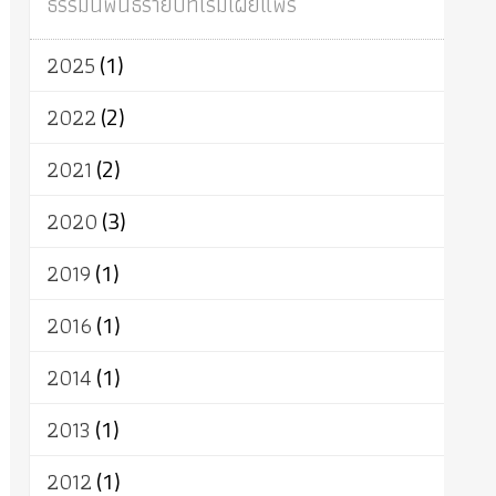
ธรรมนิพนธ์รายปีที่เริ่มเผยแพร่
ผู้บริโภค
ธรรมาธิปไตย
จักร
การแยกรัฐกับศาสนา
ธรรมชาติ
2025
(1)
เทคโนโลยี
คณะสงฆ์
การบวช
สิทธิ
พุทธบริษัท
เยาวชน
อาสาฬหบูชา
2022
(2)
พระเวท
มหายาน
อัตถะ
วัตถุเสพ
2021
(2)
วัฒนธรรม
เทวดา
ปราโมทย์
2020
(3)
2019
(1)
2016
(1)
2014
(1)
2013
(1)
2012
(1)