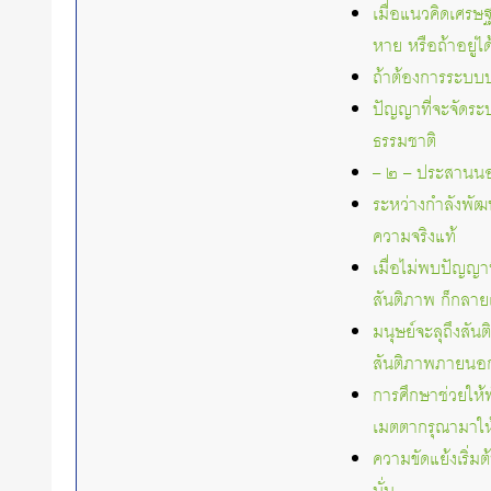
เมื่อแนวคิดเศรษ
หาย หรือถ้าอยู่
ถ้าต้องการระบบป
ปัญญาที่จะจัดระ
ธรรมชาติ
– ๒ – ประสานนอ
ระหว่างกำลังพัฒน
ความจริงแท้
เมื่อไม่พบปัญญ
สันติภาพ ก็กลาย
มนุษย์จะลุถึงสัน
สันติภาพภายนอ
การศึกษาช่วยให้
เมตตากรุณามาให
ความขัดแย้งเริ่ม