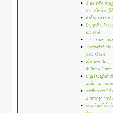
เมื่อแนวคิดเศรษ
หาย หรือถ้าอยู่
ถ้าต้องการระบบป
ปัญญาที่จะจัดระ
ธรรมชาติ
– ๒ – ประสานนอ
ระหว่างกำลังพัฒน
ความจริงแท้
เมื่อไม่พบปัญญ
สันติภาพ ก็กลาย
มนุษย์จะลุถึงสัน
สันติภาพภายนอ
การศึกษาช่วยให้
เมตตากรุณามาให
ความขัดแย้งเริ่ม