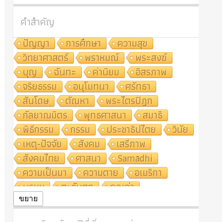
คำสำคัญ
ปัญญา
การศึกษา
ความสุข
วิทยาศาสตร์
พราหมณ์
พระสงฆ์
บุญ
ฉันทะ
ค่านิยม
อิสรภาพ
จริยธรรม
อนุโมทนา
ศรัทธา
สันโดษ
ตัณหา
พระไตรปิฎก
กัลยาณมิตร
พุทธศาสนา
สมาธิ
พิธีกรรม
กรรม
ประชาธิปไตย
วินัย
เหตุ-ปัจจัย
สังคม
เสรีภาพ
สังคมไทย
ศาสนา
Samādhi
ความเป็นมา
ความตาย
อเมริกา
พรหม
ตะวันตก
คุณค่า
ปฏิจจสมุปบาท
ศีล
อุตสาหกรรม
ขยาย
สถาบันสงฆ์
ศาสนาประจำชาติ
อินเดีย