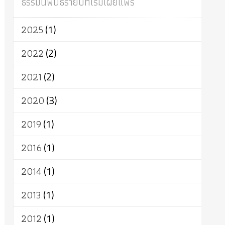
ธรรมนิพนธ์รายปีที่เริ่มเผยแพร่
ผู้บริโภค
ธรรมาธิปไตย
จักร
การแยกรัฐกับศาสนา
ธรรมชาติ
2025
(1)
เทคโนโลยี
คณะสงฆ์
การบวช
สิทธิ
พุทธบริษัท
เยาวชน
อาสาฬหบูชา
2022
(2)
พระเวท
มหายาน
อัตถะ
วัตถุเสพ
2021
(2)
วัฒนธรรม
เทวดา
ปราโมทย์
2020
(3)
2019
(1)
2016
(1)
2014
(1)
2013
(1)
2012
(1)