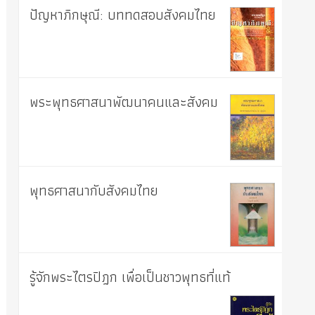
ปัญหาภิกษุณี: บททดสอบสังคมไทย
พระพุทธศาสนาพัฒนาคนและสังคม
พุทธศาสนากับสังคมไทย
รู้จักพระไตรปิฎก เพื่อเป็นชาวพุทธที่แท้