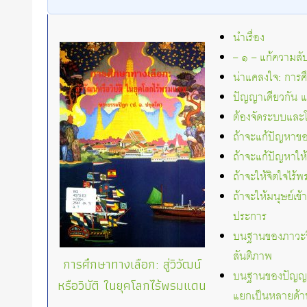
นำเรื่อง
– ๑ – แก้ความส
น่าแคลงใจ: การศ
ปัญญาเดียวกัน แต
ต้องจัดระบบและโคร
ถ้าจะแก้ปัญหาขอ
ถ้าจะแก้ปัญหาให
ถ้าจะให้จิตใจไร
ถ้าจะให้มนุษย์เ
ประการ
บนฐานของภาวะจิต
สันติภาพ
การศึกษาทางเลือก: สู่วิวัฒน์
บนฐานของปัญญาที
หรือวิบัติ ในยุคโลกไร้พรมแดน
แยกเป็นหลายด้า