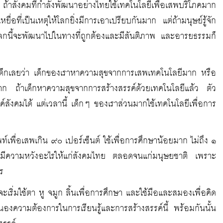
าสังคมที่กำลังพัฒนาอย่างไทยใช้เทคโนโลยีเพื่อเสพบริโภคมาก
่อที่เป็นเหตุให้โลกยิ่งมีการเอาเปรียบกันมาก แต่ถ้ามนุษย์รู้จัก
ี่โลกนี้จะพัฒนาไปในทางที่ถูกต้องและมีสันติภาพ และอารยธรรมก็
ยงเด็กเลยว่า เด็กของเราหาความสุขจากการเสพเทคโนโลยีมาก หรือ
าก ถ้าเด็กหาความสุขจากการสร้างสรรค์ด้วยเทคโนโลยีแล้ว ตัว
ค์สังคมได้ แต่เวลานี้ เด็กๆ ของเราส่วนมากใช้เทคโนโลยีเพื่อการ
์เพื่อเสพเกิน ๙๐ เปอร์เซ็นต์ ใช้เพื่อการศึกษาน้อยมาก ไม่ถึง ๑
เราจะมีความหวังอะไรให้แก่สังคมไทย ตลอดจนแก่มนุษยชาติ เพราะ
ร
าจะเริ่มใช้ตา หู จมูก ลิ้นเพื่อการศึกษา และใช้มือและสมองเพื่อคิด
องความต้องการในการเรียนรู้และการสร้างสรรค์นี้ พร้อมกันนั้น