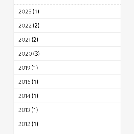
จักร
การแยกรัฐกับศาสนา
ธรรมชาติ
2025
(1)
เทคโนโลยี
คณะสงฆ์
การบวช
สิทธิ
พุทธบริษัท
เยาวชน
2022
(2)
อาสาฬหบูชา
พระเวท
มหายาน
2021
(2)
อัตถะ
วัตถุเสพ
วัฒนธรรม
เทวดา
ปราโมทย์
2020
(3)
2019
(1)
2016
(1)
2014
(1)
2013
(1)
2012
(1)