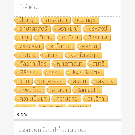
คำสำคัญ
ปัญญา
การศึกษา
ความสุข
วิทยาศาสตร์
พราหมณ์
พระสงฆ์
บุญ
ฉันทะ
ค่านิยม
อิสรภาพ
จริยธรรม
อนุโมทนา
ศรัทธา
สันโดษ
ตัณหา
พระไตรปิฎก
กัลยาณมิตร
พุทธศาสนา
สมาธิ
พิธีกรรม
กรรม
ประชาธิปไตย
วินัย
เหตุ-ปัจจัย
สังคม
เสรีภาพ
สังคมไทย
ศาสนา
Samādhi
ความเป็นมา
ความตาย
อเมริกา
พรหม
ตะวันตก
คุณค่า
ปฏิจจสมุปบาท
ศีล
อุตสาหกรรม
ขยาย
สถาบันสงฆ์
ศาสนาประจำชาติ
ธรรมนิพนธ์รายปีที่เริ่มเผยแพร่
อินเดีย
ผู้บริโภค
ธรรมาธิปไตย