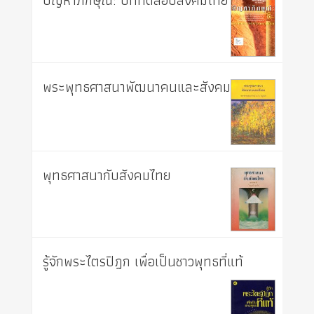
ปัญหาภิกษุณี: บททดสอบสังคมไทย
พระพุทธศาสนาพัฒนาคนและสังคม
พุทธศาสนากับสังคมไทย
รู้จักพระไตรปิฎก เพื่อเป็นชาวพุทธที่แท้