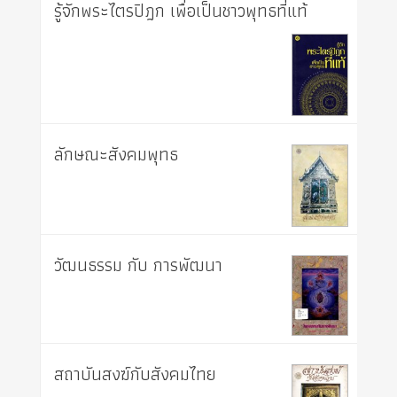
รู้จักพระไตรปิฎก เพื่อเป็นชาวพุทธที่แท้
ลักษณะสังคมพุทธ
วัฒนธรรม กับ การพัฒนา
สถาบันสงฆ์กับสังคมไทย