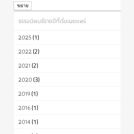
ปฏิจจสมุปบาท
ศีล
อุตสาหกรรม
ขยาย
สถาบันสงฆ์
ศาสนาประจำชาติ
ธรรมนิพนธ์รายปีที่เริ่มเผยแพร่
อินเดีย
ผู้บริโภค
ธรรมาธิปไตย
จักร
การแยกรัฐกับศาสนา
ธรรมชาติ
2025
(1)
เทคโนโลยี
คณะสงฆ์
การบวช
สิทธิ
พุทธบริษัท
เยาวชน
2022
(2)
อาสาฬหบูชา
พระเวท
มหายาน
2021
(2)
อัตถะ
วัตถุเสพ
วัฒนธรรม
เทวดา
ปราโมทย์
2020
(3)
2019
(1)
2016
(1)
2014
(1)