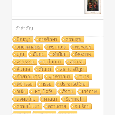
คำสำคัญ
ปัญญา
การศึกษา
ความสุข
วิทยาศาสตร์
พราหมณ์
พระสงฆ์
บุญ
ฉันทะ
ค่านิยม
อิสรภาพ
จริยธรรม
อนุโมทนา
ศรัทธา
สันโดษ
ตัณหา
พระไตรปิฎก
กัลยาณมิตร
พุทธศาสนา
สมาธิ
พิธีกรรม
กรรม
ประชาธิปไตย
วินัย
เหตุ-ปัจจัย
สังคม
เสรีภาพ
สังคมไทย
ศาสนา
Samādhi
ความเป็นมา
ความตาย
อเมริกา
พรหม
ตะวันตก
คุณค่า