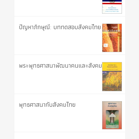
ปัญหาภิกษุณี: บททดสอบสังคมไทย
พระพุทธศาสนาพัฒนาคนและสังคม
พุทธศาสนากับสังคมไทย